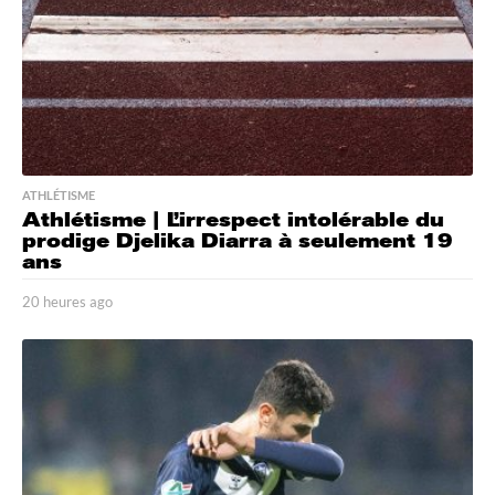
o
ATHLÉTISME
Athlétisme | L’irrespect intolérable du
prodige Djelika Diarra à seulement 19
ans
20 heures ago
2
0
h
e
u
r
e
s
a
g