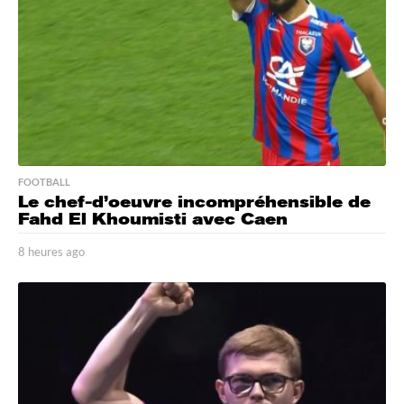
o
FOOTBALL
Le chef-d’oeuvre incompréhensible de
Fahd El Khoumisti avec Caen
8 heures ago
8
h
e
u
r
e
s
a
g