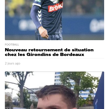
o
FOOTBALL
Nouveau retournement de situation
chez les Girondins de Bordeaux
2 jours ago
2
j
o
u
r
s
a
g
o