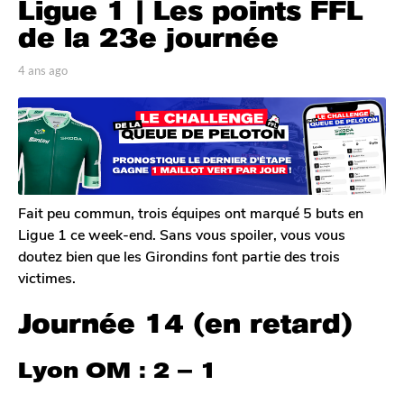
Ligue 1 | Les points FFL
a
n
de la 23e journée
s
a
p
4 ans ago
4
a
a
g
r
n
o
T
s
4
o
a
m
a
g
G
o
n
a
s
l
Fait peu commun, trois équipes ont marqué 5 buts en
a
e
Ligue 1 ce week-end. Sans vous spoiler, vous vous
r
g
doutez bien que les Girondins font partie des trois
o
o
victimes.
n
Journée 14 (en retard)
Lyon OM : 2 – 1