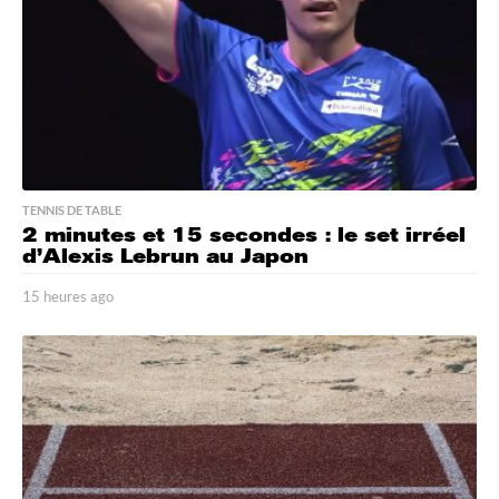
o
TENNIS DE TABLE
2 minutes et 15 secondes : le set irréel
d’Alexis Lebrun au Japon
15 heures ago
1
5
h
e
u
r
e
s
a
g