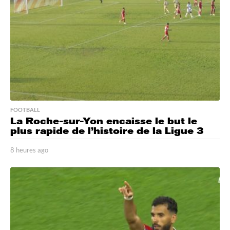
FOOTBALL
La Roche-sur-Yon encaisse le but le
plus rapide de l’histoire de la Ligue 3
8 heures ago
7
h
e
u
r
e
s
a
g