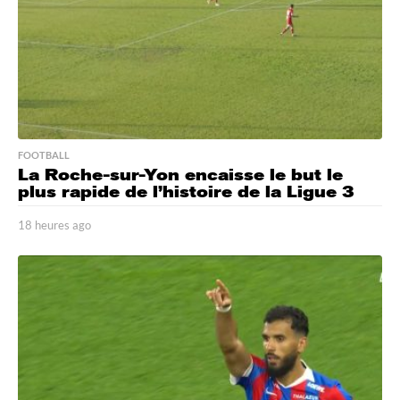
FOOTBALL
La Roche-sur-Yon encaisse le but le
plus rapide de l’histoire de la Ligue 3
18 heures ago
1
8
h
e
u
r
e
s
a
g
o