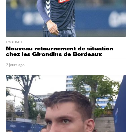
FOOTBALL
Nouveau retournement de situation
chez les Girondins de Bordeaux
2 jours ago
2
j
o
u
r
s
a
g
o