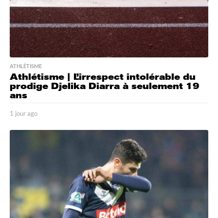
ATHLÉTISME
Athlétisme | L’irrespect intolérable du
prodige Djelika Diarra à seulement 19
ans
1 jour ago
1
j
o
u
r
a
g
o