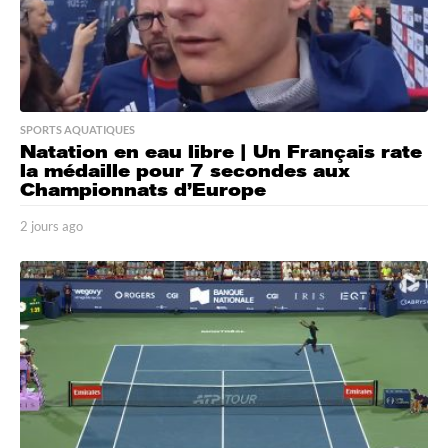
SPORTS AQUATIQUES
Natation en eau libre | Un Français rate
la médaille pour 7 secondes aux
Championnats d’Europe
2 jours ago
2
j
o
u
r
s
a
g
o