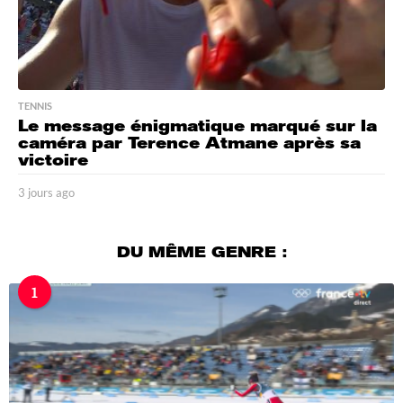
TENNIS
Le message énigmatique marqué sur la
caméra par Terence Atmane après sa
victoire
3 jours ago
3
j
o
u
DU MÊME GENRE :
r
s
1
a
g
o