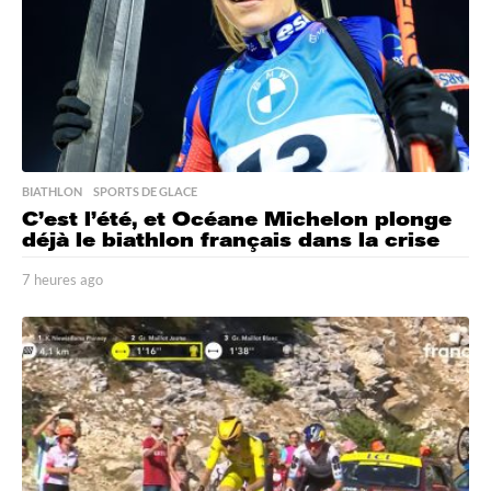
BIATHLON
,
SPORTS DE GLACE
C’est l’été, et Océane Michelon plonge
déjà le biathlon français dans la crise
7 heures ago
7
h
e
u
r
e
s
a
g
o