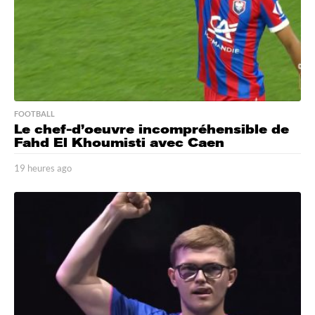
FOOTBALL
Le chef-d’oeuvre incompréhensible de
Fahd El Khoumisti avec Caen
19 heures ago
1
9
h
e
u
r
e
s
a
g
o