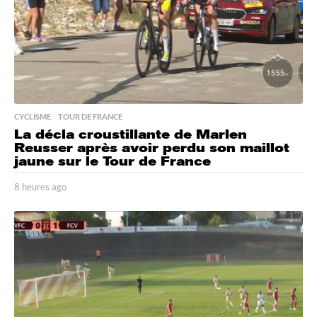
CYCLISME
,
TOUR DE FRANCE
La décla croustillante de Marlen
Reusser après avoir perdu son maillot
jaune sur le Tour de France
8 heures ago
8
h
e
u
r
e
s
a
g
o