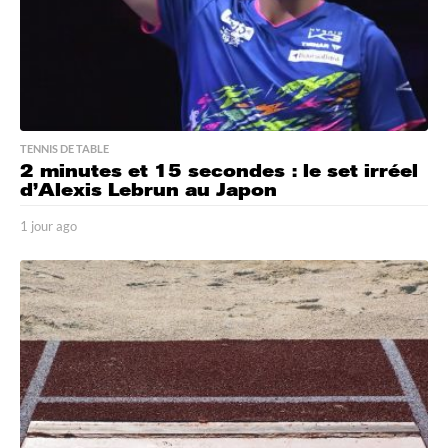
TENNIS DE TABLE
2 minutes et 15 secondes : le set irréel
d’Alexis Lebrun au Japon
1 jour ago
1
j
o
u
r
a
g
o