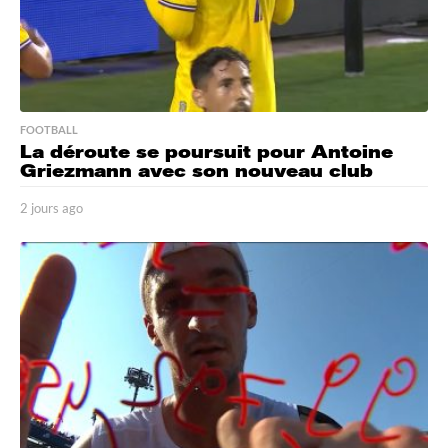
FOOTBALL
La déroute se poursuit pour Antoine
Griezmann avec son nouveau club
2 jours ago
2
j
o
u
r
s
a
g
o