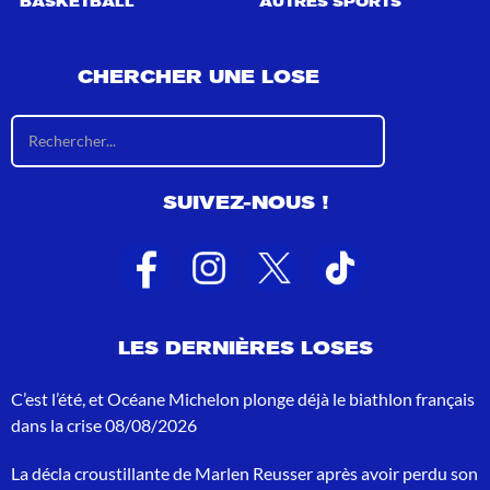
BASKETBALL
AUTRES SPORTS
CHERCHER UNE LOSE
R
é
s
u
SUIVEZ-NOUS !
l
t
a
t
s
d
e
LES DERNIÈRES LOSES
r
e
c
C’est l’été, et Océane Michelon plonge déjà le biathlon français
h
dans la crise
08/08/2026
e
r
La décla croustillante de Marlen Reusser après avoir perdu son
c