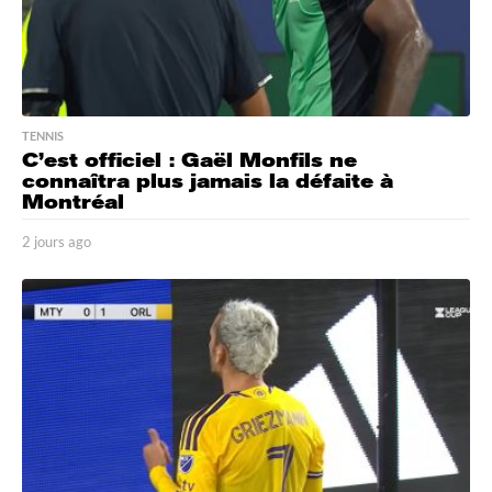
TENNIS
C’est officiel : Gaël Monfils ne
connaîtra plus jamais la défaite à
Montréal
2 jours ago
2
j
o
u
r
s
a
g
o