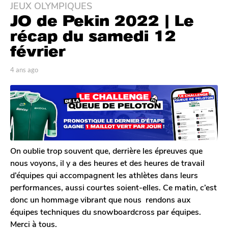
JEUX OLYMPIQUES
4
JO de Pekin 2022 | Le
a
n
récap du samedi 12
s
février
a
g
p
4 ans ago
4
o
a
a
r
n
4
A
s
a
n
a
n
t
g
o
s
o
i
a
n
On oublie trop souvent que, derrière les épreuves que
g
e
nous voyons, il y a des heures et des heures de travail
o
D
d’équipes qui accompagnent les athlètes dans leurs
e
performances, aussi courtes soient-elles. Ce matin, c’est
c
l
donc un hommage vibrant que nous rendons aux
e
équipes techniques du snowboardcross par équipes.
r
Merci à tous.
c