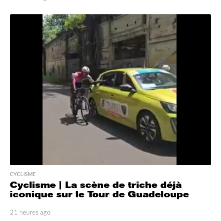
0
h
e
u
r
e
s
a
g
o
CYCLISME
Cyclisme | La scène de triche déjà
iconique sur le Tour de Guadeloupe
21 heures ago
2