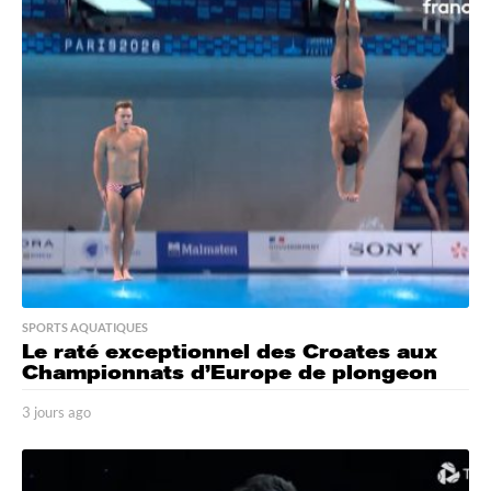
r
s
a
g
o
SPORTS AQUATIQUES
Le raté exceptionnel des Croates aux
Championnats d’Europe de plongeon
3 jours ago
2
j
o
u