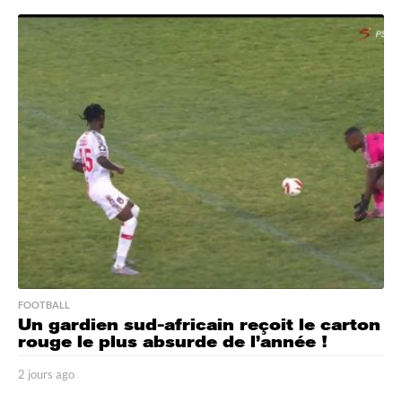
j
o
u
r
a
g
o
FOOTBALL
Un gardien sud-africain reçoit le carton
rouge le plus absurde de l’année !
2 jours ago
2
j