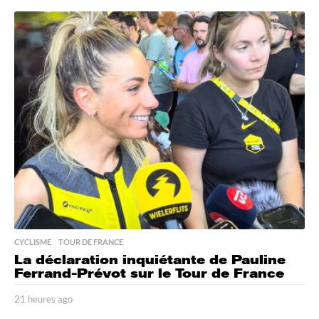
1
h
e
u
r
e
s
a
g
o
CYCLISME
,
TOUR DE FRANCE
La déclaration inquiétante de Pauline
Ferrand-Prévot sur le Tour de France
21 heures ago
2
1