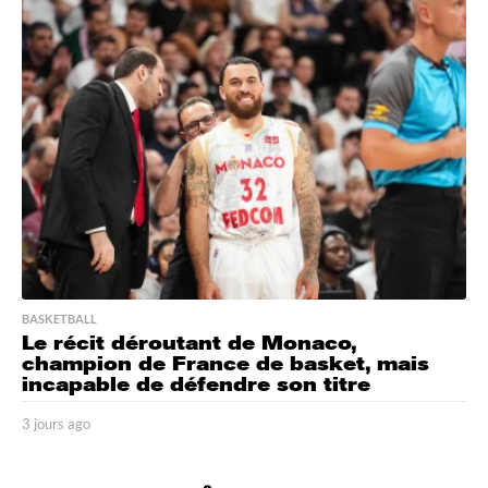
r
s
a
g
o
BASKETBALL
Le récit déroutant de Monaco,
champion de France de basket, mais
incapable de défendre son titre
3 jours ago
3
j
o
u