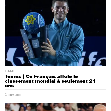
r
s
a
g
o
TENNIS
Tennis | Ce Français affole le
classement mondial à seulement 21
ans
3 jours ago
3
j
o
u