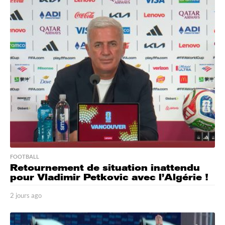
u
r
s
a
g
o
FOOTBALL
Retournement de situation inattendu
pour Vladimir Petkovic avec l’Algérie !
2 jours ago
2
j
o
u