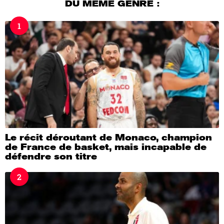
DU MÊME GENRE :
r
s
1
a
g
o
Le récit déroutant de Monaco, champion
de France de basket, mais incapable de
défendre son titre
2