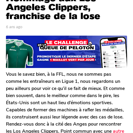
n
Angeles Clippers,
s
franchise de la lose
a
g
p
6 ans ago
6
o
a
a
r
n
6
A
s
a
n
a
n
t
g
o
s
o
i
a
n
Vous le savez bien, à la FFL, nous ne sommes pas
g
e
comme les entraîneurs en Ligue 1, nous regardons un
o
D
peu ailleurs pour voir ce qu’il se fait de mieux. Et comme
e
bien souvent, dans le meilleur comme dans le pire, les
c
l
États-Unis sont un haut lieu d’émotions sportives.
e
Capables de former des machines à rafler les médailles,
r
ils construisent aussi leur légende avec des cas de lose.
c
Rendez-vous donc à la cité des Anges pour rencontrer
q
les Los Angeles Clippers. Point commun avec une
autre