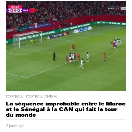
o
u
r
s
a
g
o
FOOTBALL
,
FOOTBALL FÉMININ
La séquence improbable entre le Maroc
et le Sénégal à la CAN qui fait le tour
du monde
2 jours ago
2
j