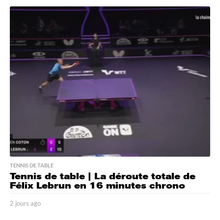
o
u
r
s
a
g
o
TENNIS DE TABLE
Tennis de table | La déroute totale de
Félix Lebrun en 16 minutes chrono
2 jours ago
2
j