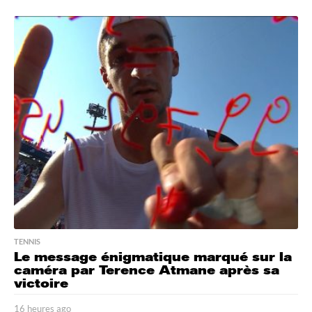
TENNIS
Le message énigmatique marqué sur la
caméra par Terence Atmane après sa
victoire
16 heures ago
2