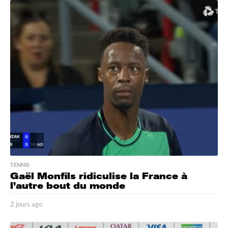
o
u
r
s
a
g
o
TENNIS
Gaël Monfils ridiculise la France à
l’autre bout du monde
2 jours ago
2
j
o