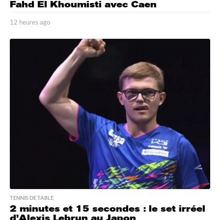
Fahd El Khoumisti avec Caen
12 heures ago
1
2
h
e
u
r
e
s
a
g
o
TENNIS DE TABLE
2 minutes et 15 secondes : le set irréel
d’Alexis Lebrun au Japon