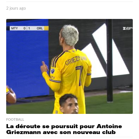
2 jours ago
2
j
o
u
r
s
a
g
o
FOOTBALL
La déroute se poursuit pour Antoine
Griezmann avec son nouveau club