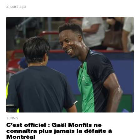
2 jours ago
2
j
o
u
r
s
a
g
o
TENNIS
C’est officiel : Gaël Monfils ne
connaîtra plus jamais la défaite à
Montréal