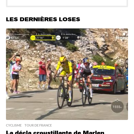
LES DERNIÈRES LOSES
CYCLISME
,
TOUR DE FRANCE
La décla croustillante de Marlen