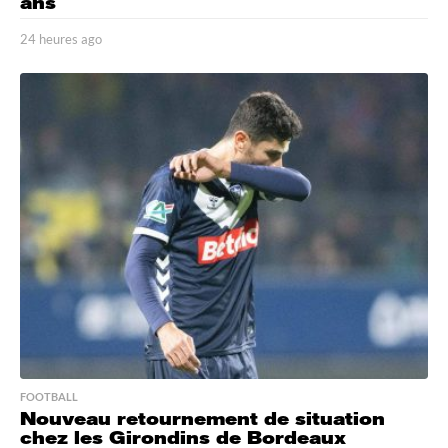
ans
24 heures ago
2
4
h
e
u
r
e
s
a
g
o
FOOTBALL
Nouveau retournement de situation
chez les Girondins de Bordeaux