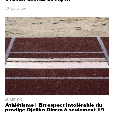
19 heures ago
1
9
h
e
u
r
e
s
a
g
o
ATHLÉTISME
Athlétisme | L’irrespect intolérable du
prodige Djelika Diarra à seulement 19