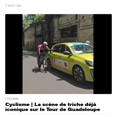
3 jours ago
3
j
o
u
r
s
a
g
o
CYCLISME
Cyclisme | La scène de triche déjà
iconique sur le Tour de Guadeloupe