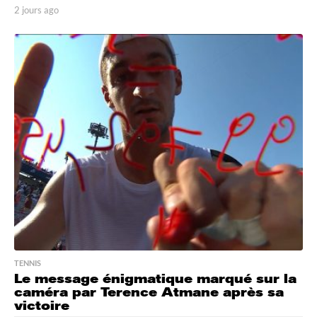
2 jours ago
2
j
o
u
r
s
a
g
o
TENNIS
Le message énigmatique marqué sur la
caméra par Terence Atmane après sa
victoire