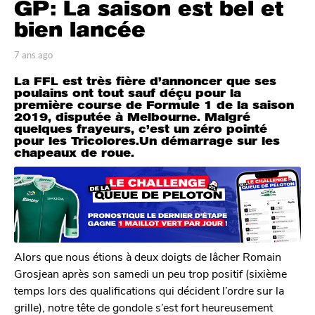
GP: La saison est bel et
a
n
bien lancée
s
a
p
7 ans ago
6
a
a
g
La FFL est très fière d’annoncer que ses
r
n
o
poulains ont tout sauf déçu pour la
L
s
première course de Formule 1 de la saison
6
o
a
2019, disputée à Melbourne. Malgré
u
a
g
quelques frayeurs, c’est un zéro pointé
i
o
n
pour les Tricolores.Un démarrage sur les
s
chapeaux de roue.
s
R
a
o
u
g
l
o
e
t
Alors que nous étions à deux doigts de lâcher Romain
Grosjean après son samedi un peu trop positif (sixième
temps lors des qualifications qui décident l’ordre sur la
grille), notre tête de gondole s’est fort heureusement