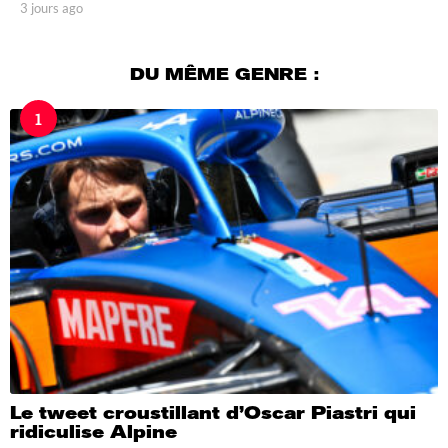
3 jours ago
3
j
o
u
DU MÊME GENRE :
r
s
1
a
g
o
Le tweet croustillant d’Oscar Piastri qui
ridiculise Alpine