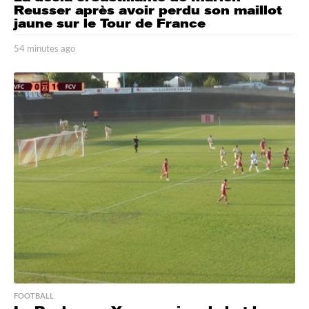
Reusser après avoir perdu son maillot
jaune sur le Tour de France
54 minutes ago
5
4
m
i
n
u
t
e
s
a
g
o
FOOTBALL