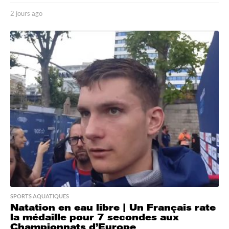
2 jours ago
2
j
o
u
r
s
a
g
o
SPORTS AQUATIQUES
Natation en eau libre | Un Français rate
la médaille pour 7 secondes aux
Championnats d’Europe