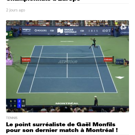
2 jours ago
2
j
o
u
r
s
a
g
o
TENNIS
Le point surréaliste de Gaël Monfils
pour son dernier match à Montréal !