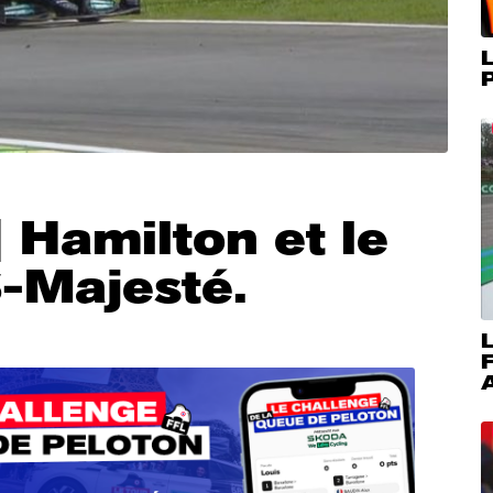
L
P
| Hamilton et le
-Majesté.
L
A