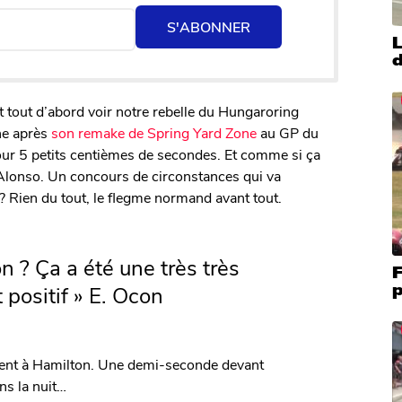
S'ABONNER
L
d
nt tout d’abord voir notre rebelle du Hungaroring
ne après
son remake de Spring Yard Zone
au GP du
our 5 petits centièmes de secondes. Et comme si ça
 Alonso. Un concours de circonstances qui va
 ? Rien du tout, le flegme normand avant tout.
on ? Ça a été une très très
F
p
 positif » E. Ocon
evient à Hamilton. Une demi-seconde devant
ns la nuit…