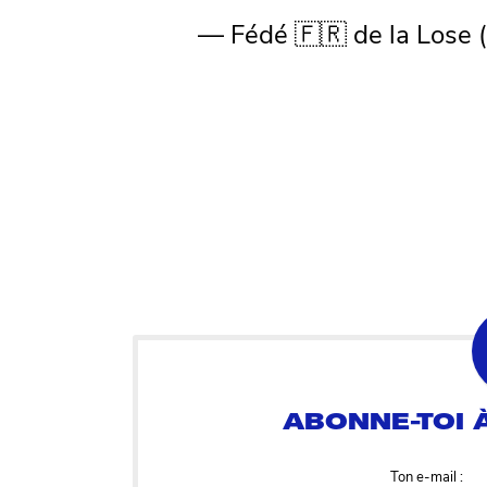
— Fédé 🇫🇷 de la Lose
Ton e-mail :