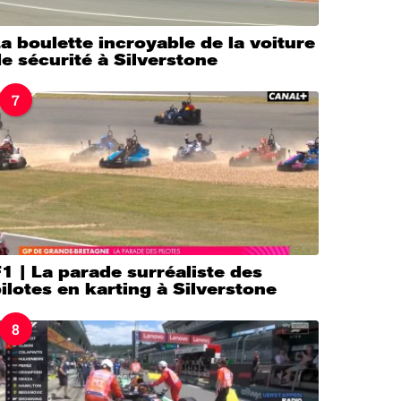
a boulette incroyable de la voiture
e sécurité à Silverstone
7
1 | La parade surréaliste des
ilotes en karting à Silverstone
8