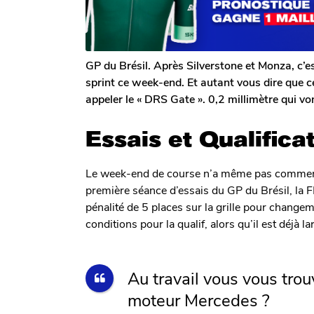
l
g
e
o
r
o
n
GP du Brésil. Après Silverstone et Monza, c’est
sprint ce week-end. Et autant vous dire que ce
appeler le « DRS Gate ». 0,2 millimètre qui v
Essais et Qualifica
Le week-end de course n’a même pas commenc
première séance d’essais du GP du Brésil, la
pénalité de 5 places sur la grille pour change
conditions pour la qualif, alors qu’il est déjà 
Au travail vous vous trou
moteur Mercedes ?