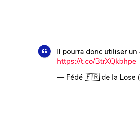
Il pourra donc utiliser u
https://t.co/BtrXQkbhpe
— Fédé 🇫🇷 de la Lose