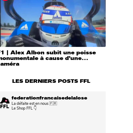
1 | Alex Albon subit une poisse
monumentale à cause d’une…
caméra
LES DERNIERS POSTS FFL
federationfrancaisedelalose
La défaite est en nous 🇫🇷
Le Shop FFL 👇