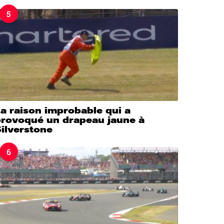
5
a raison improbable qui a
provoqué un drapeau jaune à
ilverstone
6