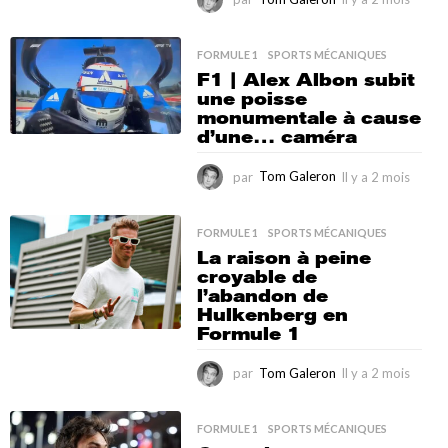
l
y
a
FORMULE 1
,
SPORTS MÉCANIQUES
2
F1 | Alex Albon subit
m
une poisse
o
monumentale à cause
i
d’une… caméra
s
par
Tom Galeron
Il y a 2 mois
I
l
y
a
FORMULE 1
,
SPORTS MÉCANIQUES
2
La raison à peine
m
croyable de
o
l’abandon de
i
Hulkenberg en
s
Formule 1
par
Tom Galeron
Il y a 2 mois
I
l
y
a
FORMULE 1
,
SPORTS MÉCANIQUES