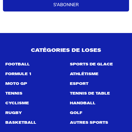
S'ABONNER
c
h
e
r
c
h
e
p
CATÉGORIES DE LOSES
o
u
r
FOOTBALL
SPORTS DE GLACE
:
FORMULE 1
ATHLÉTISME
MOTO GP
ESPORT
TENNIS
TENNIS DE TABLE
CYCLISME
HANDBALL
RUGBY
GOLF
BASKETBALL
AUTRES SPORTS