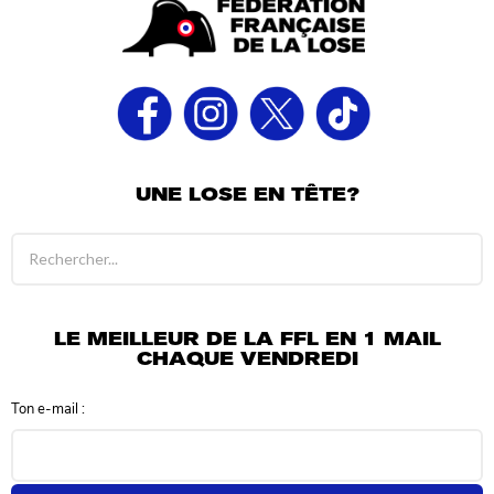
UNE LOSE EN TÊTE?
R
é
s
u
l
LE MEILLEUR DE LA FFL EN 1 MAIL
t
CHAQUE VENDREDI
a
t
Ton e-mail :
s
d
e
r
e