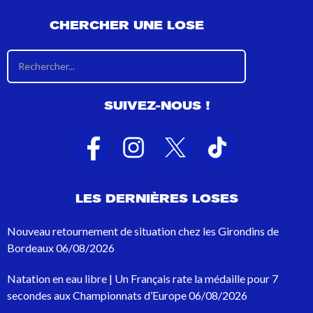
CHERCHER UNE LOSE
R
é
s
u
SUIVEZ-NOUS !
l
t
a
t
s
d
e
LES DERNIÈRES LOSES
r
e
c
Nouveau retournement de situation chez les Girondins de
h
Bordeaux
06/08/2026
e
r
Natation en eau libre | Un Français rate la médaille pour 7
c
h
secondes aux Championnats d’Europe
06/08/2026
e