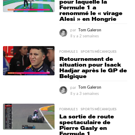
pour laquelle la
r
Formule 1 a
s
renommé le « virage
Alesi » en Hongrie
par
Tom Galeron
Il y a 2 semaines
I
l
y
FORMULE 1
,
SPORTS MÉCANIQUES
a
Retournement de
2
situation pour Isack
s
Hadjar après le GP de
e
Belgique
m
a
par
Tom Galeron
i
n
Il y a 3 semaines
I
e
l
s
y
FORMULE 1
,
SPORTS MÉCANIQUES
a
La sortie de route
3
spectaculaire de
s
Pierre Gasly en
e
Formule 1
m