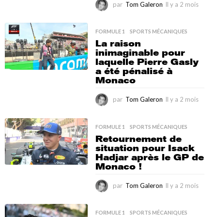
par
Tom Galeron
Il y a 2 mois
I
l
y
a
FORMULE 1
,
SPORTS MÉCANIQUES
2
La raison
m
inimaginable pour
o
laquelle Pierre Gasly
i
a été pénalisé à
s
Monaco
par
Tom Galeron
Il y a 2 mois
I
l
y
a
FORMULE 1
,
SPORTS MÉCANIQUES
2
Retournement de
m
situation pour Isack
o
Hadjar après le GP de
i
Monaco !
s
par
Tom Galeron
Il y a 2 mois
I
l
y
a
FORMULE 1
,
SPORTS MÉCANIQUES