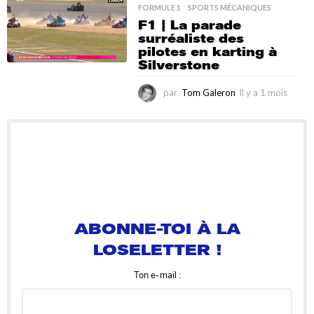
a
FORMULE 1
,
SPORTS MÉCANIQUES
1
F1 | La parade
m
surréaliste des
o
pilotes en karting à
i
Silverstone
s
par
Tom Galeron
Il y a 1 mois
I
l
y
a
1
m
o
i
ABONNE-TOI À LA
s
LOSELETTER !
Ton e-mail :