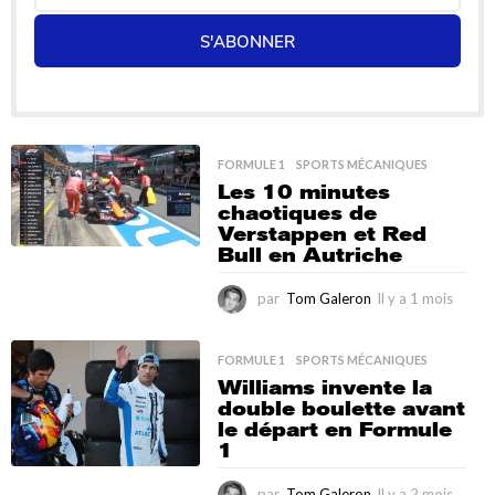
S'ABONNER
FORMULE 1
,
SPORTS MÉCANIQUES
Les 10 minutes
chaotiques de
Verstappen et Red
Bull en Autriche
par
Tom Galeron
Il y a 1 mois
I
l
y
a
FORMULE 1
,
SPORTS MÉCANIQUES
1
Williams invente la
m
double boulette avant
o
le départ en Formule
i
1
s
par
Tom Galeron
Il y a 2 mois
I