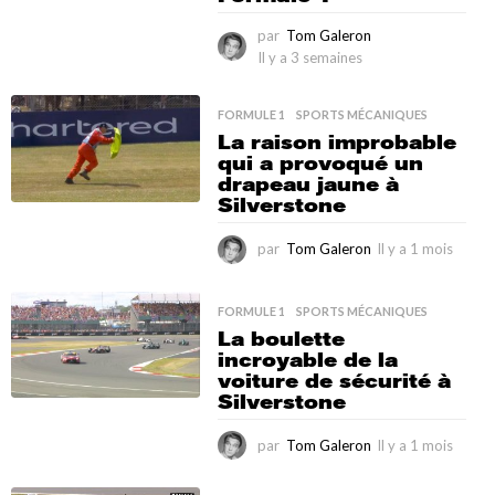
a
par
Tom Galeron
i
n
Il y a 3 semaines
I
e
l
s
y
FORMULE 1
,
SPORTS MÉCANIQUES
a
La raison improbable
3
qui a provoqué un
s
drapeau jaune à
e
Silverstone
m
a
i
par
Tom Galeron
Il y a 1 mois
I
n
l
e
y
s
a
FORMULE 1
,
SPORTS MÉCANIQUES
1
La boulette
m
incroyable de la
o
voiture de sécurité à
i
Silverstone
s
par
Tom Galeron
Il y a 1 mois
I
l
y