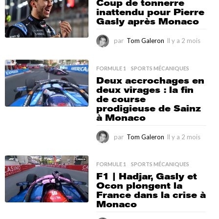
2
Coup de tonnerre
m
inattendu pour Pierre
o
Gasly après Monaco
i
s
par
Tom Galeron
Il y a 2 mois
I
l
y
a
FORMULE 1
,
SPORTS MÉCANIQUES
2
Deux accrochages en
m
deux virages : la fin
o
de course
i
prodigieuse de Sainz
s
à Monaco
par
Tom Galeron
Il y a 2 mois
I
l
y
a
FORMULE 1
,
SPORTS MÉCANIQUES
2
F1 | Hadjar, Gasly et
m
Ocon plongent la
o
France dans la crise à
i
Monaco
s