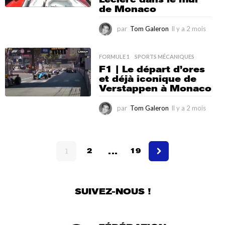
i
de Monaco
s
par
Tom Galeron
Il y a 2 mois
I
l
y
a
FORMULE 1
,
SPORTS MÉCANIQUES
2
F1 | Le départ d’ores
m
et déjà iconique de
o
Verstappen à Monaco
i
s
par
Tom Galeron
Il y a 2 mois
I
l
y
a
…
2
1
2
19
m
o
i
s
SUIVEZ-NOUS !