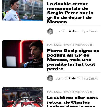
2
La double erreur
m
monumentale de
o
Sergio Perez sur la
i
grille de départ de
s
Monaco
par
Tom Galeron
Il y a 2 mois
I
l
y
a
FORMULE 1
,
SPORTS MÉCANIQUES
2
Pierre Gasly signe un
m
podium au GP de
o
Monaco, mais une
i
pénalité lui fait tout
s
perdre
par
Tom Galeron
Il y a 2 mois
I
l
y
a
FORMULE 1
,
SPORTS MÉCANIQUES
2
Le sublime aller sans
m
retour de Charles
o
Leclerc dans le mur