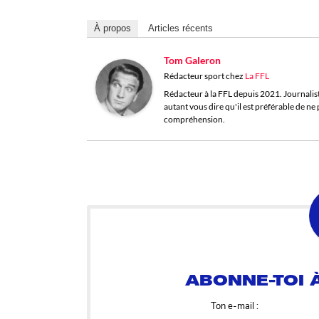
À propos
Articles récents
Tom Galeron
Rédacteur sport
chez
La FFL
Rédacteur à la FFL depuis 2021. Journaliste 
autant vous dire qu'il est préférable de n
compréhension.
ABONNE-TOI À
Ton e-mail :