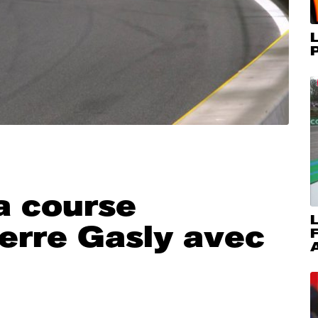
L
P
a course
L
erre Gasly avec
A