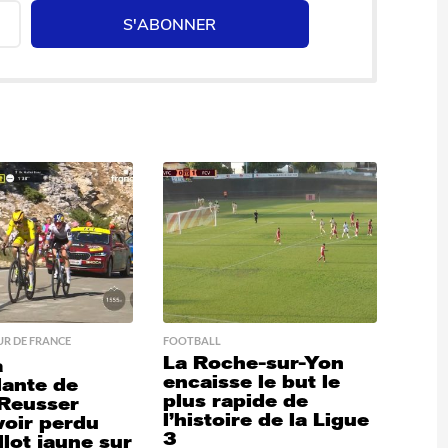
S'ABONNER
R DE FRANCE
FOOTBALL
La Roche-sur-Yon
a
encaisse le but le
lante de
plus rapide de
Reusser
l’histoire de la Ligue
voir perdu
3
lot jaune sur