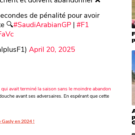
econdes de pénalité pour avoir
te 🔍
#SaudiArabianGP
|
#F1
FaVc
F
p
lplusF1)
April 20, 2025
 qui avait terminé la saison sans le moindre abandon
 douche avant ses adversaires. En espérant que cette
p
e Gasly en 2024 !