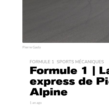
Pierre Gasly
FORMULE 1
,
SPORTS MÉCANIQUES
1
Formule 1 | L
a
n
express de Pi
a
g
Alpine
o
1
a
p
1 an ago
1
a
a
n