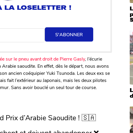
L
S
S'ABONNER
ée sur le pneu avant droit de Pierre Gasly
, l’écurie
rabie saoudite. En effet, dès le départ, nous avons
t son ancien coéquipier Yuki Tsunoda. Les deux exs se
is fait l’extérieur au Japonais, mais les deux pilotes
e mur. Sans avoir bouclé un seul tour de course.
L
d
nd Prix d’Arabie Saoudite ! 🇸🇦
ochent et doivent abandonner ❌