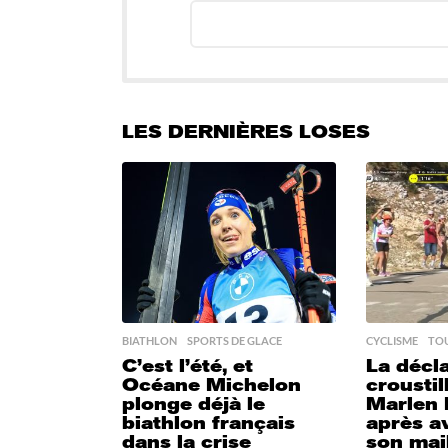
LES DERNIÈRES LOSES
BIATHLON
,
SPORTS DE GLACE
CYCLISME
,
TOU
C’est l’été, et
La décl
Océane Michelon
croustil
plonge déjà le
Marlen 
biathlon français
après a
dans la crise
son mail