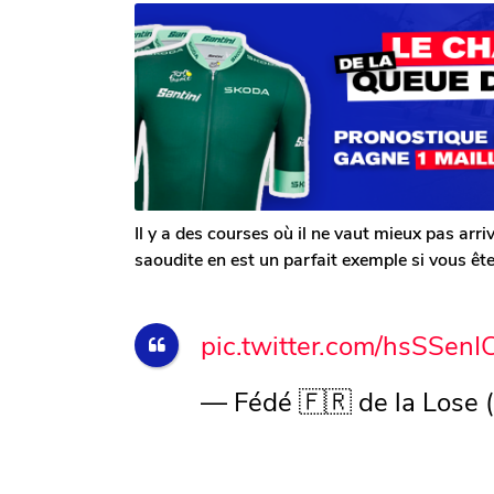
r
n
a
T
a
g
o
g
m
o
o
G
a
l
e
r
o
n
Il y a des courses où il ne vaut mieux pas arri
saoudite en est un parfait exemple si vous ête
pic.twitter.com/hsSSen
— Fédé 🇫🇷 de la Lose