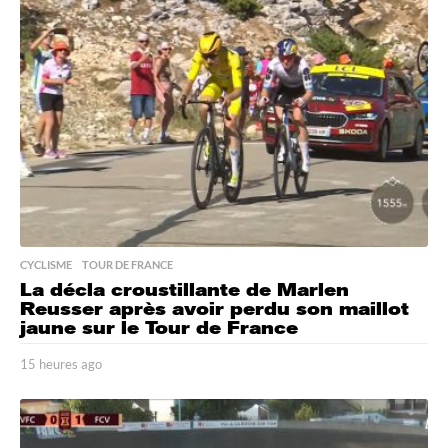
r
e
s
a
g
o
CYCLISME
,
TOUR DE FRANCE
La décla croustillante de Marlen
Reusser après avoir perdu son maillot
jaune sur le Tour de France
15 heures ago
1
5
h
e
u