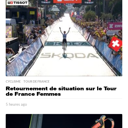
r
e
s
a
g
o
CYCLISME
,
TOUR DE FRANCE
Retournement de situation sur le Tour
de France Femmes
5 heures ago
5
h
e
u
r