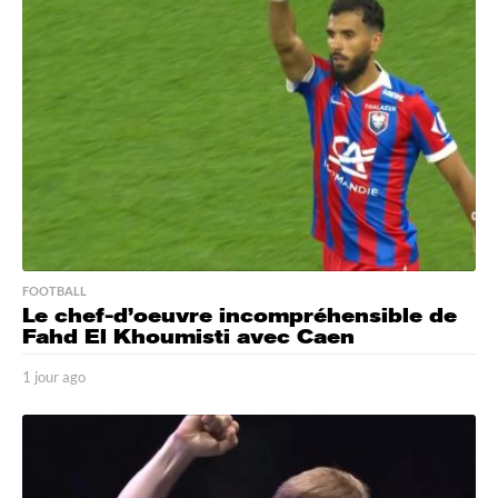
g
o
FOOTBALL
Le chef-d’oeuvre incompréhensible de
Fahd El Khoumisti avec Caen
1 jour ago
1
j
o
u
r
a