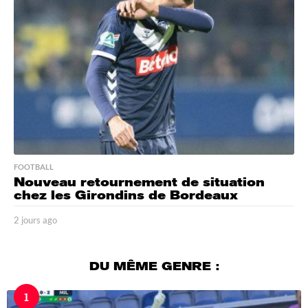
g
o
FOOTBALL
Nouveau retournement de situation
chez les Girondins de Bordeaux
2 jours ago
2
j
o
u
DU MÊME GENRE :
r
s
1
a