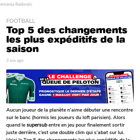
emanja Radonjic
FOOTBALL
3
Top 5 des changements
a
n
les plus expéditifs de la
s
saison
a
g
p
3 ans ago
3
o
a
a
r
n
3
T
s
a
o
a
n
m
g
G
s
o
a
a
l
Aucun joueur de la planète n’aime débuter une rencontre
g
e
sur le banc (hormis les joueurs du loft parisien). Alors
o
r
quand le
supersub
entre en jeu pour finalement sortir
o
juste derrière, c’est une double clim qui s’abat sur lui.
n
Voici le Top 5 des changements les plus expéditifs de la