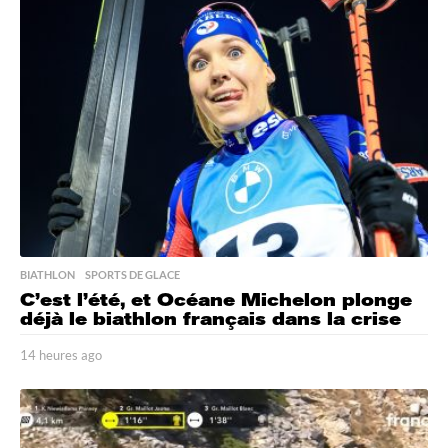
e
s
a
g
o
BIATHLON
,
SPORTS DE GLACE
C’est l’été, et Océane Michelon plonge
déjà le biathlon français dans la crise
14 heures ago
1
4
h
e
u