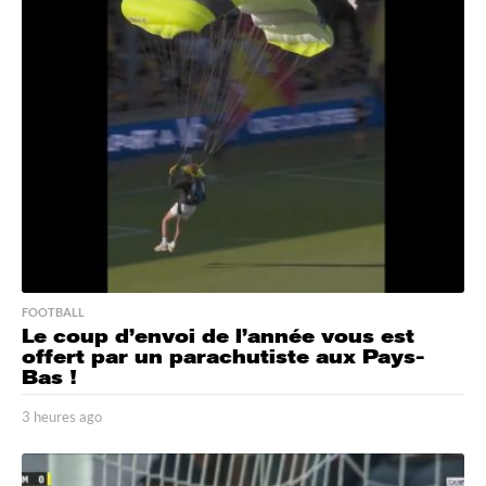
r
e
s
a
g
o
FOOTBALL
Le coup d’envoi de l’année vous est
offert par un parachutiste aux Pays-
Bas !
3 heures ago
3
h
e
u