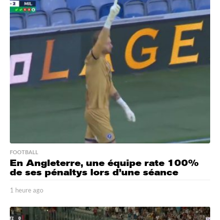
FOOTBALL
En Angleterre, une équipe rate 100%
de ses pénaltys lors d’une séance
1 heure ago
1
h
e
u