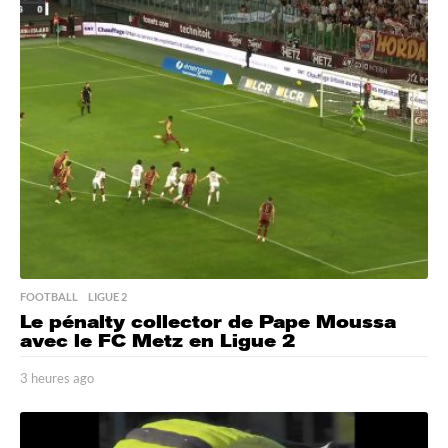
r
e
a
g
o
FOOTBALL
,
LIGUE 2
Le pénalty collector de Pape Moussa
avec le FC Metz en Ligue 2
3 heures ago
3
h
e
u