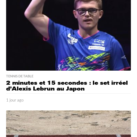
g
o
TENNIS DE TABLE
2 minutes et 15 secondes : le set irréel
d’Alexis Lebrun au Japon
1 jour ago
1
j
o
u
r
a
g