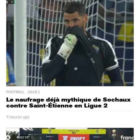
r
e
s
a
g
o
FOOTBALL
,
LIGUE 2
Le naufrage déjà mythique de Sochaux
contre Saint-Étienne en Ligue 2
4 heures ago
4
h
e
u