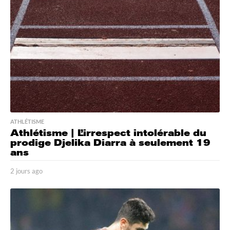
o
ATHLÉTISME
Athlétisme | L’irrespect intolérable du
prodige Djelika Diarra à seulement 19
ans
2 jours ago
2
j
o
u
r
s
a