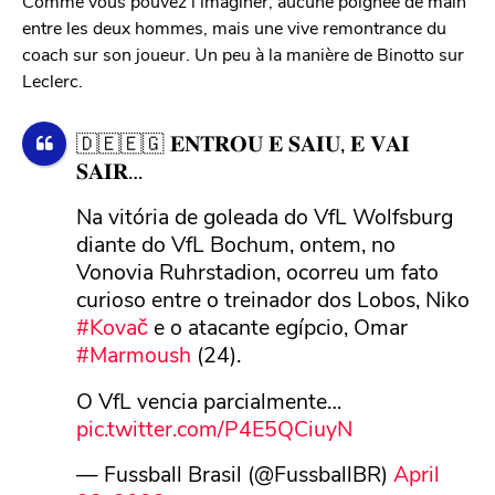
Comme vous pouvez l’imaginer, aucune poignée de main
entre les deux hommes, mais une vive remontrance du
coach sur son joueur. Un peu à la manière de Binotto sur
Leclerc.
🇩🇪🇪🇬 𝐄𝐍𝐓𝐑𝐎𝐔 𝐄 𝐒𝐀𝐈𝐔, 𝐄 𝐕𝐀𝐈
𝐒𝐀𝐈𝐑…
Na vitória de goleada do VfL Wolfsburg
diante do VfL Bochum, ontem, no
Vonovia Ruhrstadion, ocorreu um fato
curioso entre o treinador dos Lobos, Niko
#Kovač
e o atacante egípcio, Omar
#Marmoush
(24).
O VfL vencia parcialmente…
pic.twitter.com/P4E5QCiuyN
— Fussball Brasil (@FussballBR)
April