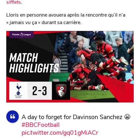
sifflets
.
Lloris en personne avouera après la rencontre qu’il n’a
«
jamais vu ça
» durant sa carrière.
A day to forget for Davinson Sanchez 😬
#BBCFootball
pic.twitter.com/gq01gMiACr