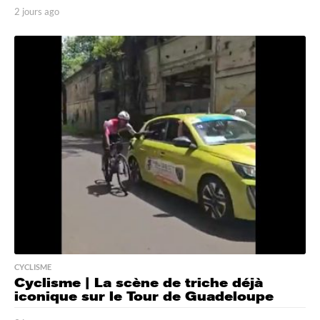
2 jours ago
2
j
o
u
r
s
a
g
o
CYCLISME
Cyclisme | La scène de triche déjà
iconique sur le Tour de Guadeloupe