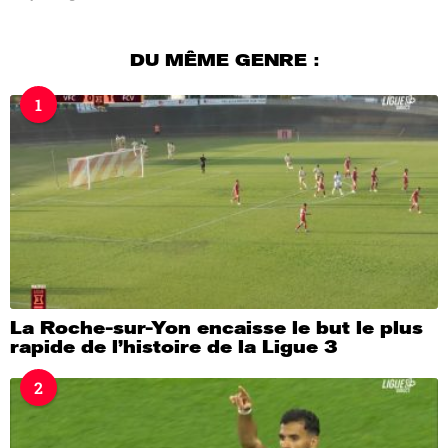
j
o
u
DU MÊME GENRE :
r
s
1
a
g
o
La Roche-sur-Yon encaisse le but le plus
rapide de l’histoire de la Ligue 3
2