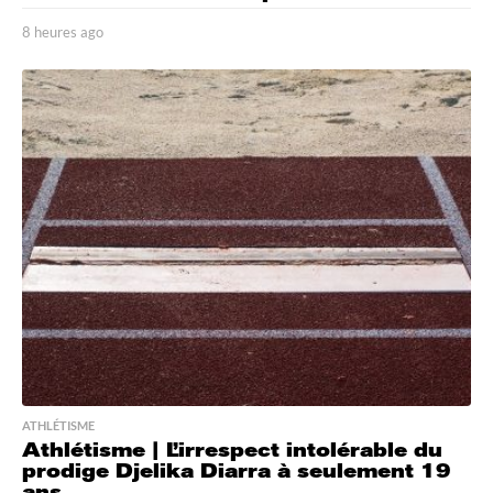
8 heures ago
8
h
e
u
r
e
s
a
g
o
ATHLÉTISME
Athlétisme | L’irrespect intolérable du
prodige Djelika Diarra à seulement 19
ans