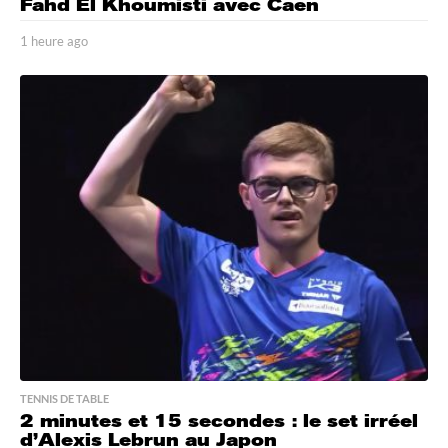
Fahd El Khoumisti avec Caen
1 heure ago
1
h
e
u
r
e
a
g
o
TENNIS DE TABLE
2 minutes et 15 secondes : le set irréel
d’Alexis Lebrun au Japon