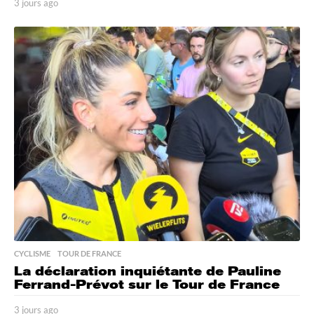
3 jours ago
3
j
o
u
r
s
a
g
o
CYCLISME
,
TOUR DE FRANCE
La déclaration inquiétante de Pauline
Ferrand-Prévot sur le Tour de France
3 jours ago
3