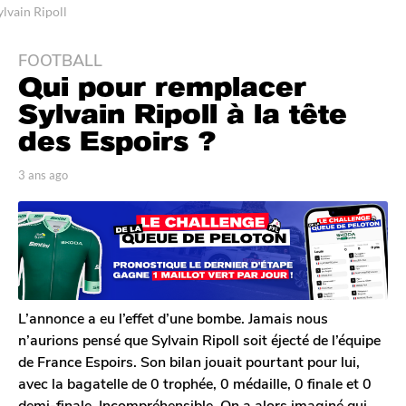
ylvain Ripoll
FOOTBALL
3
Qui pour remplacer
a
n
Sylvain Ripoll à la tête
s
des Espoirs ?
a
g
p
3 ans ago
3
o
a
a
r
n
3
T
s
a
o
a
n
m
g
G
s
o
a
a
l
L’annonce a eu l’effet d’une bombe. Jamais nous
g
e
n’aurions pensé que Sylvain Ripoll soit éjecté de l’équipe
o
r
de France Espoirs. Son bilan jouait pourtant pour lui,
o
avec la bagatelle de 0 trophée, 0 médaille, 0 finale et 0
n
demi-finale. Incompréhensible. On a alors imaginé qui