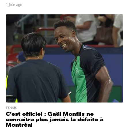
1 jour ago
1
j
o
u
r
a
g
o
TENNIS
C’est officiel : Gaël Monfils ne
connaîtra plus jamais la défaite à
Montréal