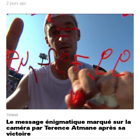
2 jours ago
2
j
o
u
r
s
a
g
o
TENNIS
Le message énigmatique marqué sur la
caméra par Terence Atmane après sa
victoire