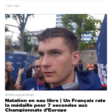
1 jour ago
1
j
o
u
r
a
g
o
SPORTS AQUATIQUES
Natation en eau libre | Un Français rate
la médaille pour 7 secondes aux
Championnats d’Europe