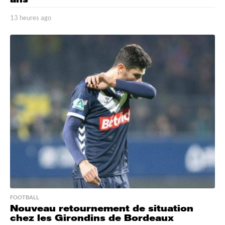
13 heures ago
1
3
h
e
u
r
e
s
a
g
o
FOOTBALL
Nouveau retournement de situation
chez les Girondins de Bordeaux