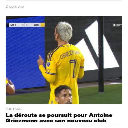
2 jours ago
2
j
o
u
r
s
a
g
o
FOOTBALL
La déroute se poursuit pour Antoine
Griezmann avec son nouveau club