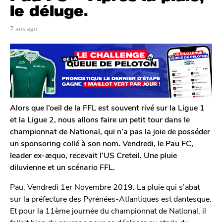
n
le déluge.
s
a
p
7 ans ago
7
a
a
g
r
n
o
A
s
7
n
a
t
a
g
o
o
n
i
s
n
Alors que l’oeil de la FFL est souvent rivé sur la Ligue 1
a
e
et la Ligue 2, nous allons faire un petit tour dans le
D
g
championnat de National, qui n’a pas la joie de posséder
e
o
un sponsoring collé à son nom. Vendredi, le Pau FC,
c
l
leader ex-æquo, recevait l’US Creteil. Une pluie
e
diluvienne et un scénario FFL.
r
c
Pau. Vendredi 1er Novembre 2019. La pluie qui s’abat
q
sur la préfecture des Pyrénées-Atlantiques est dantesque.
Et pour la 11ème journée du championnat de National, il