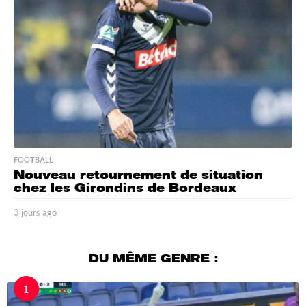
g
o
FOOTBALL
Nouveau retournement de situation
chez les Girondins de Bordeaux
3 jours ago
3
j
o
u
DU MÊME GENRE :
r
s
1
a
g