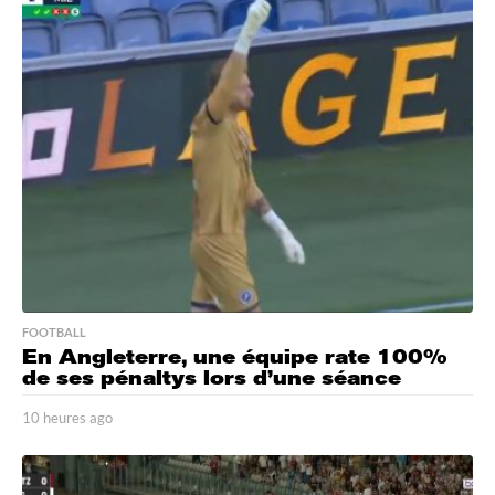
FOOTBALL
En Angleterre, une équipe rate 100%
de ses pénaltys lors d’une séance
10 heures ago
1
0
h
e