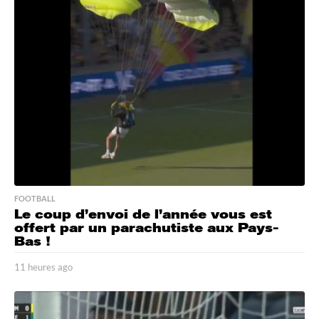
r
e
s
a
g
o
FOOTBALL
Le coup d’envoi de l’année vous est
offert par un parachutiste aux Pays-
Bas !
11 heures ago
1
1
h
e