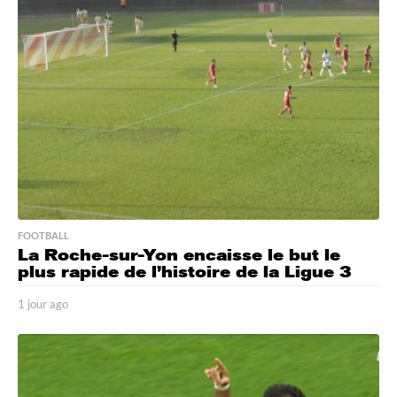
r
e
s
a
g
o
FOOTBALL
La Roche-sur-Yon encaisse le but le
plus rapide de l’histoire de la Ligue 3
1 jour ago
1
j
o
u
r
a