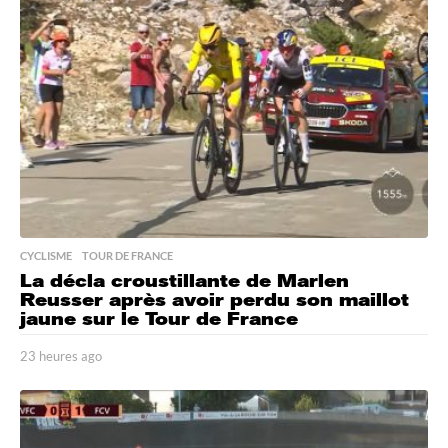
e
s
a
g
o
CYCLISME
,
TOUR DE FRANCE
La décla croustillante de Marlen
Reusser après avoir perdu son maillot
jaune sur le Tour de France
23 heures ago
2
3
h
e
u