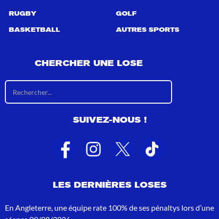
RUGBY
GOLF
BASKETBALL
AUTRES SPORTS
CHERCHER UNE LOSE
R
é
s
u
SUIVEZ-NOUS !
l
t
a
t
s
d
e
LES DERNIÈRES LOSES
r
e
c
En Angleterre, une équipe rate 100% de ses pénaltys lors d’une
h