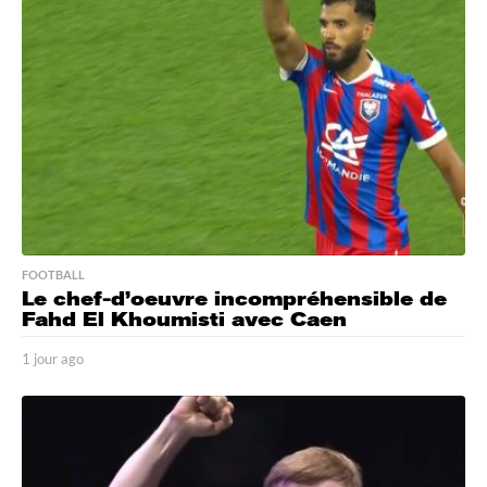
g
o
FOOTBALL
Le chef-d’oeuvre incompréhensible de
Fahd El Khoumisti avec Caen
1 jour ago
1
j
o
u
r
a
g