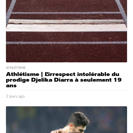
g
o
ATHLÉTISME
Athlétisme | L’irrespect intolérable du
prodige Djelika Diarra à seulement 19
ans
2 jours ago
2
j
o
u
r
s
a