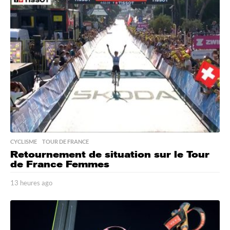
r
e
s
a
g
o
CYCLISME
,
TOUR DE FRANCE
Retournement de situation sur le Tour
de France Femmes
13 heures ago
1
3
h
e
u