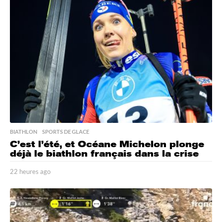
r
e
s
a
g
o
BIATHLON
,
SPORTS DE GLACE
C’est l’été, et Océane Michelon plonge
déjà le biathlon français dans la crise
22 heures ago
2
2
h
e
u
r