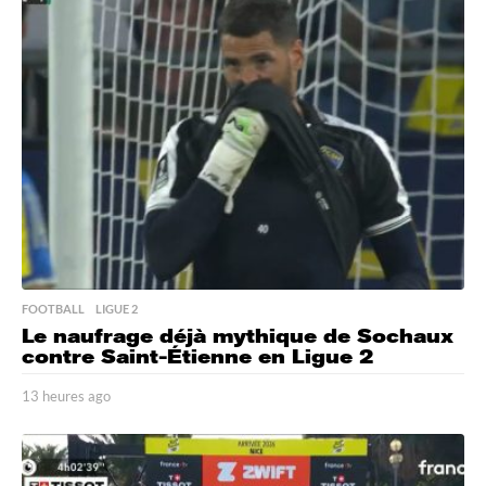
u
r
e
s
a
g
o
FOOTBALL
,
LIGUE 2
Le naufrage déjà mythique de Sochaux
contre Saint-Étienne en Ligue 2
13 heures ago
1
3
h
e
u