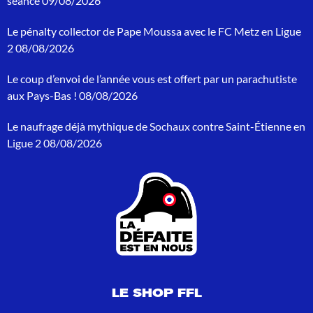
séance
09/08/2026
e
r
Le pénalty collector de Pape Moussa avec le FC Metz en Ligue
c
h
2
08/08/2026
e
p
Le coup d’envoi de l’année vous est offert par un parachutiste
o
aux Pays-Bas !
08/08/2026
u
r
Le naufrage déjà mythique de Sochaux contre Saint-Étienne en
:
Ligue 2
08/08/2026
LE SHOP FFL