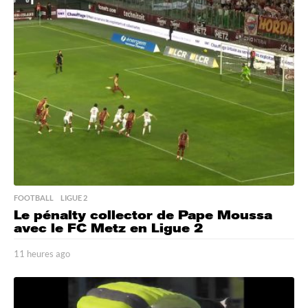
u
r
e
s
a
g
o
FOOTBALL
,
LIGUE 2
Le pénalty collector de Pape Moussa
avec le FC Metz en Ligue 2
11 heures ago
1
1
h
e
u