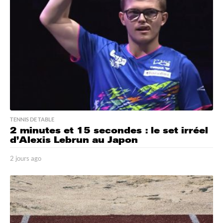
o
TENNIS DE TABLE
2 minutes et 15 secondes : le set irréel
d’Alexis Lebrun au Japon
2 jours ago
2
j
o
u
r
s
a