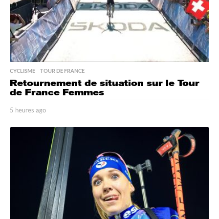
CYCLISME
,
TOUR DE FRANCE
Retournement de situation sur le Tour
de France Femmes
5 heures ago
5
h
e
u
r
e
s
a
g
o