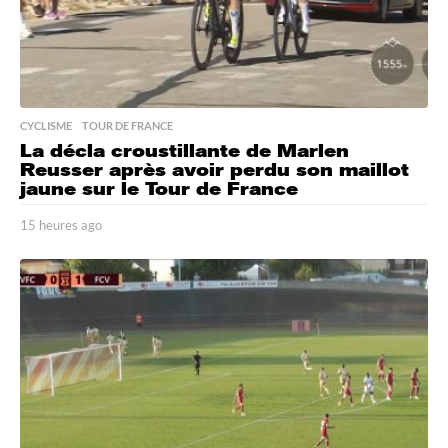
CYCLISME
,
TOUR DE FRANCE
La décla croustillante de Marlen
Reusser après avoir perdu son maillot
jaune sur le Tour de France
15 heures ago
1
5
h
e
u
r
e
s
a
g
o