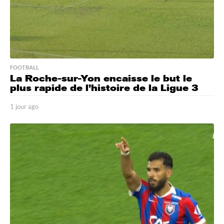
FOOTBALL
La Roche-sur-Yon encaisse le but le
plus rapide de l’histoire de la Ligue 3
1 jour ago
1
j
o
u
r
a
g
o