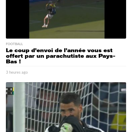
FOOTBALL
Le coup d’envoi de l’année vous est
offert par un parachutiste aux Pays-
Bas !
3 heures ago
3
h
e
u
r
e
s
a
g
o