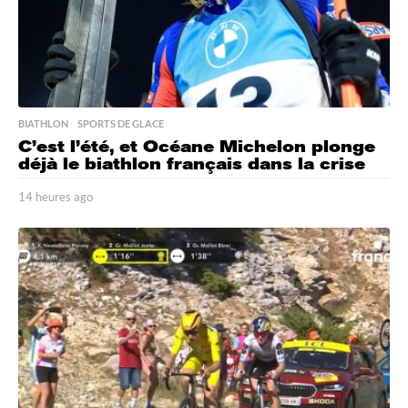
BIATHLON
,
SPORTS DE GLACE
C’est l’été, et Océane Michelon plonge
déjà le biathlon français dans la crise
14 heures ago
1
4
h
e
u
r
e
s
a
g
o