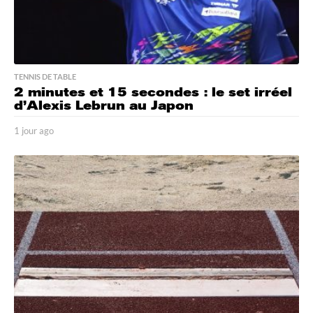
TENNIS DE TABLE
2 minutes et 15 secondes : le set irréel
d’Alexis Lebrun au Japon
1 jour ago
1
j
o
u
r
a
g
o