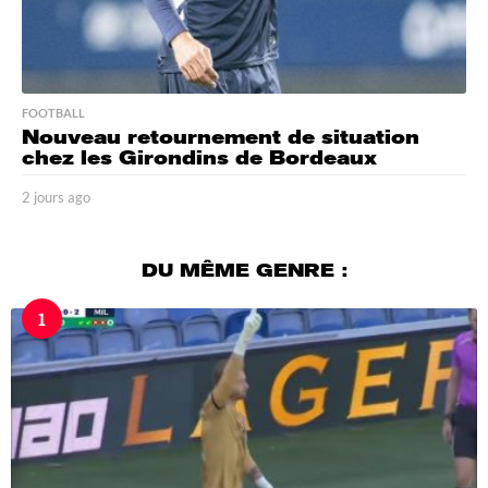
FOOTBALL
Nouveau retournement de situation
chez les Girondins de Bordeaux
2 jours ago
2
j
o
u
DU MÊME GENRE :
r
s
1
a
g
o