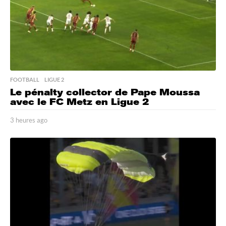
FOOTBALL
,
LIGUE 2
Le pénalty collector de Pape Moussa
avec le FC Metz en Ligue 2
3 heures ago
3
h
e
u
r
e
s
a
g
o