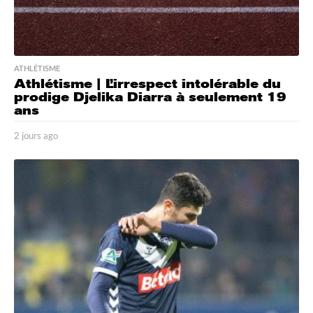
ATHLÉTISME
Athlétisme | L’irrespect intolérable du
prodige Djelika Diarra à seulement 19
ans
2 jours ago
2
j
o
u
r
s
a
g
o