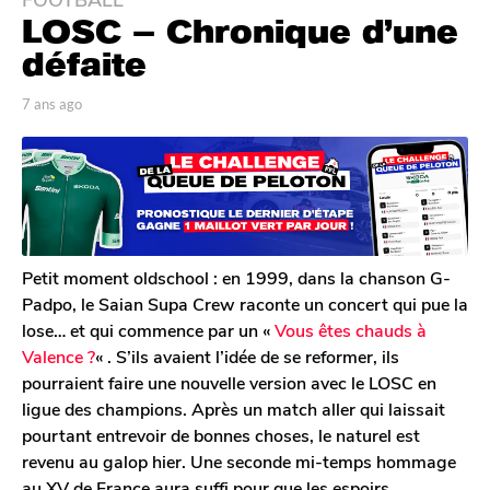
LOSC – Chronique d’une
a
n
défaite
s
a
p
7 ans ago
7
a
a
g
r
n
o
A
s
7
n
a
t
a
g
o
o
n
i
s
n
Petit moment oldschool : en 1999, dans la chanson G-
a
e
Padpo, le Saian Supa Crew raconte un concert qui pue la
D
g
lose… et qui commence par un «
Vous êtes chauds à
e
o
Valence ?
« . S’ils avaient l’idée de se reformer, ils
c
l
pourraient faire une nouvelle version avec le LOSC en
e
ligue des champions. Après un match aller qui laissait
r
pourtant entrevoir de bonnes choses, le naturel est
c
revenu au galop hier. Une seconde mi-temps hommage
q
au XV de France aura suffi pour que les espoirs