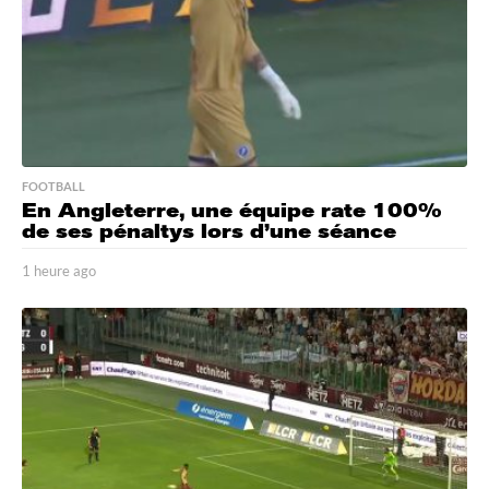
FOOTBALL
En Angleterre, une équipe rate 100%
de ses pénaltys lors d’une séance
1 heure ago
1
h
e
u
r
e
a
g
o