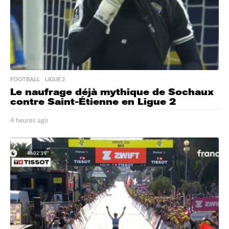
FOOTBALL
,
LIGUE 2
Le naufrage déjà mythique de Sochaux
contre Saint-Étienne en Ligue 2
4 heures ago
4
h
e
u
r
e
s
a
g
o