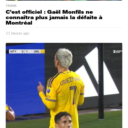
TENNIS
C’est officiel : Gaël Monfils ne
connaîtra plus jamais la défaite à
Montréal
11 heures ago
1
1
h
e
u
r
e
s
a
g
o