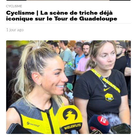
CYCLISME
Cyclisme | La scène de triche déjà
iconique sur le Tour de Guadeloupe
1 jour ago
1
j
o
u
r
a
g
o