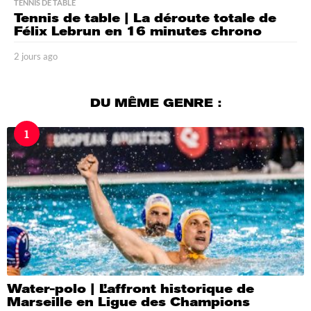
TENNIS DE TABLE
Tennis de table | La déroute totale de
Félix Lebrun en 16 minutes chrono
2 jours ago
2
j
o
u
DU MÊME GENRE :
r
s
1
a
g
o
Water-polo | L’affront historique de
Marseille en Ligue des Champions