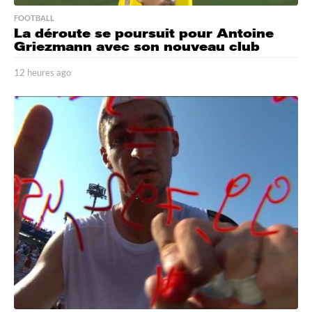
FOOTBALL
La déroute se poursuit pour Antoine
Griezmann avec son nouveau club
12 heures ago
1
2
h
e
u
r
e
s
a
g
o