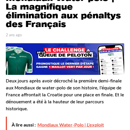
n
La magnifique
s
élimination aux pénaltys
a
des Français
g
o
p
2 ans ago
2
2
a
a
a
r
n
T
s
n
o
a
s
m
g
a
G
o
g
a
l
o
Deux jours après avoir décroché la première demi-finale
e
aux Mondiaux de water-polo de son histoire, l’équipe de
r
France affrontait la Croatie pour une place en finale. Et le
o
dénouement a été à la hauteur de leur parcours
n
historique.
À lire aussi :
Mondiaux Water-Polo | L'exploit