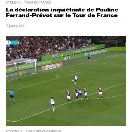
CYCLISME
,
TOUR DE FRANCE
La déclaration inquiétante de Pauline
Ferrand-Prévot sur le Tour de France
2 jours ago
2
j
o
u
r
s
a
g
o
FOOTBALL
,
LIGUE DES CHAMPIONS