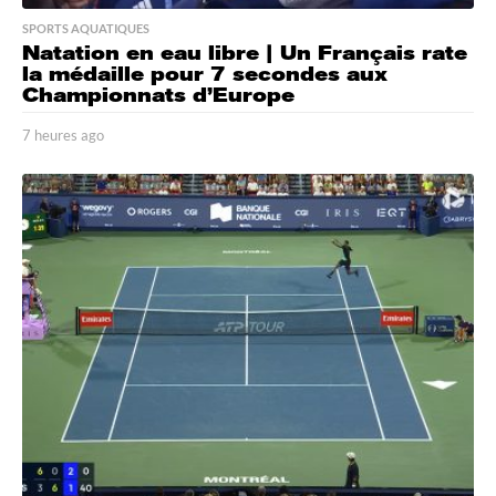
SPORTS AQUATIQUES
Natation en eau libre | Un Français rate
la médaille pour 7 secondes aux
Championnats d’Europe
7 heures ago
7
h
e
u
r
e
s
a
g
o