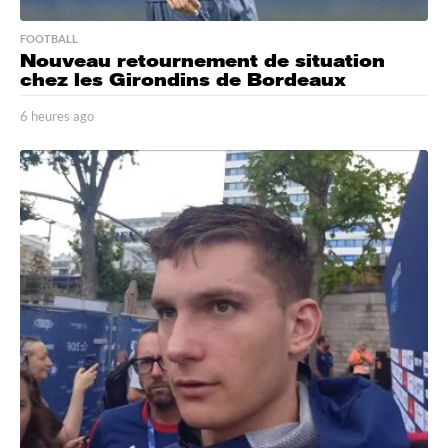
FOOTBALL
Nouveau retournement de situation
chez les Girondins de Bordeaux
6 heures ago
6
h
e
u
r
e
s
a
g
o