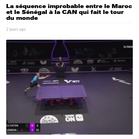
La séquence improbable entre le Maroc
et le Sénégal à la CAN qui fait le tour
du monde
2 jours ago
2
j
o
u
r
s
a
g
o