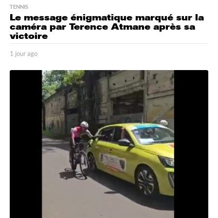
TENNIS
Le message énigmatique marqué sur la
caméra par Terence Atmane après sa
victoire
1 jour ago
1
j
o
u
r
a
g
o