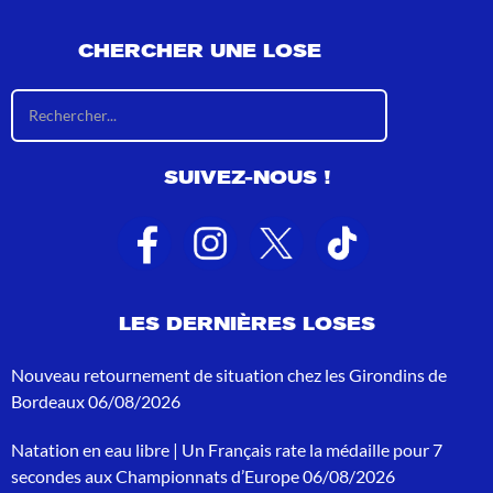
CHERCHER UNE LOSE
R
é
s
u
SUIVEZ-NOUS !
l
t
a
t
s
d
e
LES DERNIÈRES LOSES
r
e
c
Nouveau retournement de situation chez les Girondins de
h
Bordeaux
06/08/2026
e
r
Natation en eau libre | Un Français rate la médaille pour 7
c
h
secondes aux Championnats d’Europe
06/08/2026