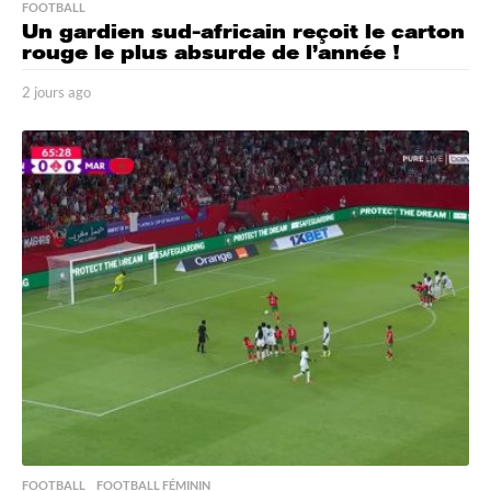
FOOTBALL
Un gardien sud-africain reçoit le carton
rouge le plus absurde de l’année !
2 jours ago
2
j
o
u
r
s
a
g
o
FOOTBALL
,
FOOTBALL FÉMININ