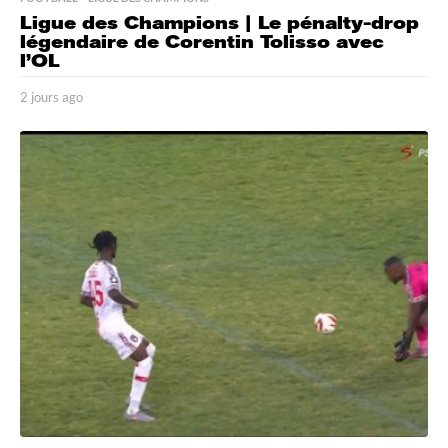
Ligue des Champions | Le pénalty-drop
légendaire de Corentin Tolisso avec
l’OL
2 jours ago
2
j
o
u
r
s
a
g
o