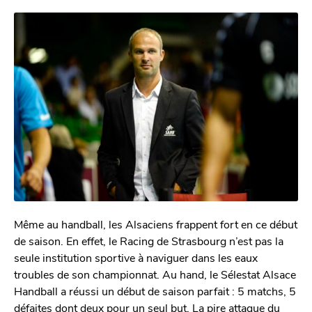
Même au handball, les Alsaciens frappent fort en ce début
de saison. En effet, le Racing de Strasbourg n’est pas la
seule institution sportive à naviguer dans les eaux
troubles de son championnat. Au hand, le Sélestat Alsace
Handball a réussi un début de saison parfait : 5 matchs, 5
défaites dont deux pour un seul but. La pire attaque du