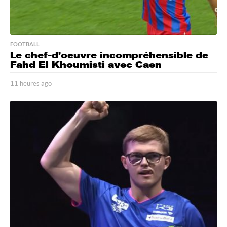
FOOTBALL
Le chef-d’oeuvre incompréhensible de
Fahd El Khoumisti avec Caen
11 heures ago
1
1
h
e
u
r
e
s
a
g
o