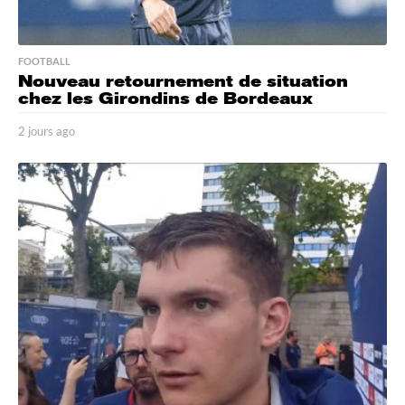
FOOTBALL
Nouveau retournement de situation
chez les Girondins de Bordeaux
2 jours ago
2
j
o
u
r
s
a
g
o