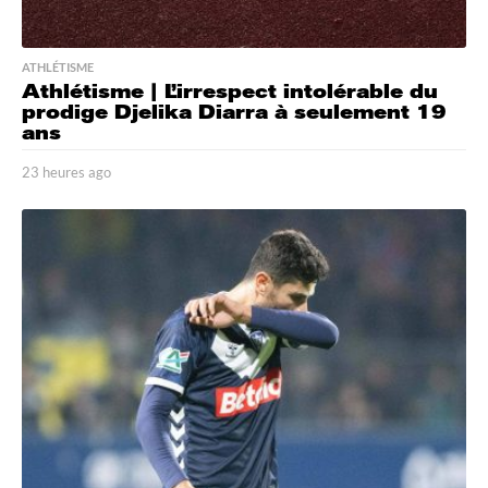
ATHLÉTISME
Athlétisme | L’irrespect intolérable du
prodige Djelika Diarra à seulement 19
ans
23 heures ago
2
3
h
e
u
r
e
s
a
g
o