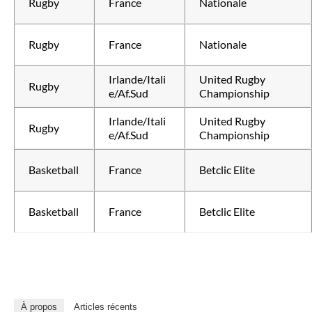
Rugby
France
Nationale
Rugby
France
Nationale
Irlande/Itali
United Rugby
Rugby
e/Af.Sud
Championship
Irlande/Itali
United Rugby
Rugby
e/Af.Sud
Championship
Basketball
France
Betclic Elite
Basketball
France
Betclic Elite
À propos
Articles récents