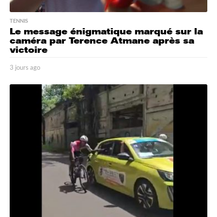
TENNIS
Le message énigmatique marqué sur la
caméra par Terence Atmane après sa
victoire
3 jours ago
3
j
o
u
r
s
a
g
o