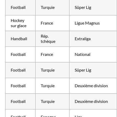
Football
Turquie
Süper Lig
Hockey
France
Ligue Magnus
sur glace
Rép.
Handball
Extraliga
tchèque
Football
France
National
Football
Turquie
Süper Lig
Football
Turquie
Deuxième division
Football
Turquie
Deuxième division
Football
Espagne
Liga