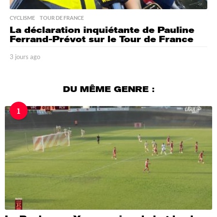
CYCLISME
,
TOUR DE FRANCE
La déclaration inquiétante de Pauline
Ferrand-Prévot sur le Tour de France
3 jours ago
3
j
o
u
DU MÊME GENRE :
r
s
1
a
g
o