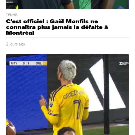
TENNIS
C’est officiel : Gaël Monfils ne
connaîtra plus jamais la défaite à
Montréal
2 jours ago
2
j
o
u
r
s
a
g
o