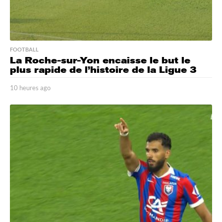
FOOTBALL
La Roche-sur-Yon encaisse le but le
plus rapide de l’histoire de la Ligue 3
10 heures ago
1
0
h
e
u
r
e
s
a
g
o