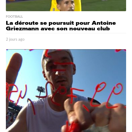
FOOTBALL
La déroute se poursuit pour Antoine
Griezmann avec son nouveau club
2 jours ago
2
j
o
u
r
s
a
g
o