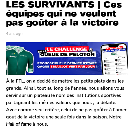
LES SURVIVANTS | Ces
n
s
équipes qui ne veulent
a
pas goûter à la victoire
g
o
p
4 ans ago
4
a
4
a
r
n
a
T
s
n
o
a
s
m
g
G
o
a
a
g
l
À la FFL, on a décidé de mettre les petits plats dans les
o
e
grands. Ainsi, tout au long de l’année, nous allons vous
r
servir sur un plateau le nom des institutions sportives
o
partageant les mêmes valeurs que nous ; la défaite.
n
Avec comme seul critère, celui de ne pas goûter à l’amer
gout de la victoire une seule fois dans la saison. Notre
Hall of fame
à nous.