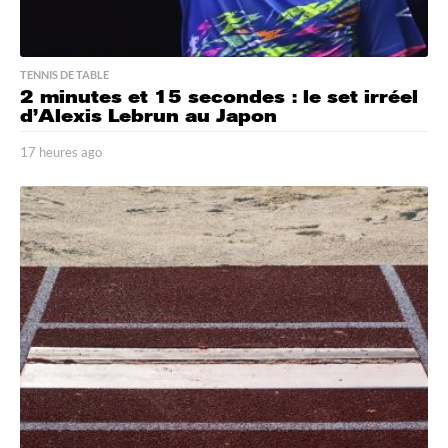
TENNIS DE TABLE
2 minutes et 15 secondes : le set irréel
d’Alexis Lebrun au Japon
17 heures ago
1
7
h
e
u
r
e
s
a
g
o