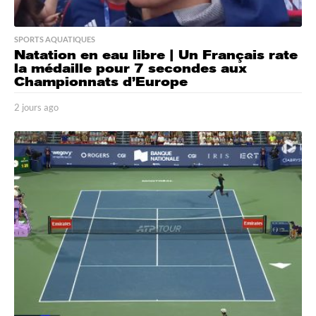
SPORTS AQUATIQUES
Natation en eau libre | Un Français rate
la médaille pour 7 secondes aux
Championnats d’Europe
2 jours ago
2
j
o
u
r
s
a
g
o