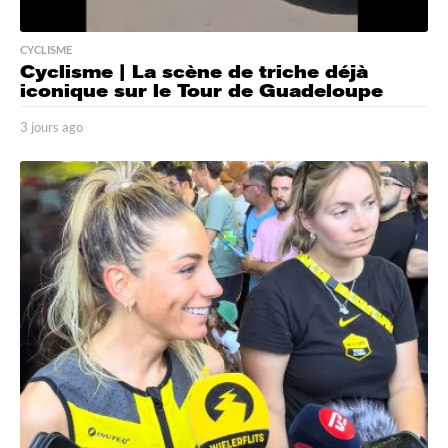
CYCLISME
Cyclisme | La scène de triche déjà
iconique sur le Tour de Guadeloupe
3 jours ago
3
j
o
u
r
s
a
g
o