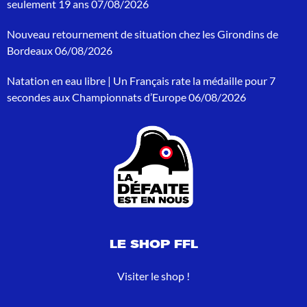
h
seulement 19 ans
07/08/2026
e
p
Nouveau retournement de situation chez les Girondins de
o
Bordeaux
06/08/2026
u
r
Natation en eau libre | Un Français rate la médaille pour 7
:
secondes aux Championnats d’Europe
06/08/2026
LE SHOP FFL
Visiter le shop !