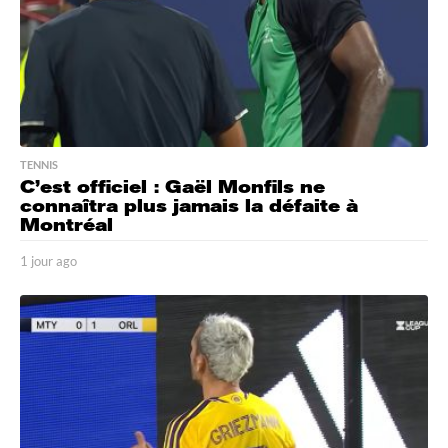
TENNIS
C’est officiel : Gaël Monfils ne
connaîtra plus jamais la défaite à
Montréal
1 jour ago
1
j
o
u
r
a
g
o