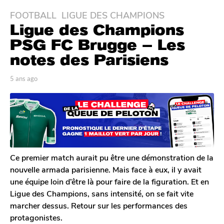
FOOTBALL
,
LIGUE DES CHAMPIONS
5
Ligue des Champions
a
n
PSG FC Brugge – Les
s
notes des Parisiens
a
g
p
5 ans ago
5
o
a
a
r
n
5
A
s
a
n
a
n
t
g
o
s
o
i
a
n
Ce premier match aurait pu être une démonstration de la
g
e
nouvelle armada parisienne. Mais face à eux, il y avait
o
D
une équipe loin d’être là pour faire de la figuration. Et en
e
Ligue des Champions, sans intensité, on se fait vite
c
l
marcher dessus. Retour sur les performances des
e
protagonistes.
r