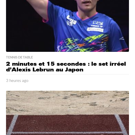
TENNIS DE TABLE
2 minutes et 15 secondes : le set irréel
d’Alexis Lebrun au Japon
3 heures ago
3
h
e
u
r
e
s
a
g
o