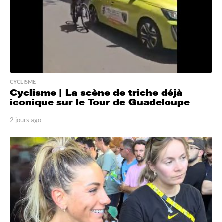
CYCLISME
Cyclisme | La scène de triche déjà
iconique sur le Tour de Guadeloupe
2 jours ago
2
j
o
u
r
s
a
g
o