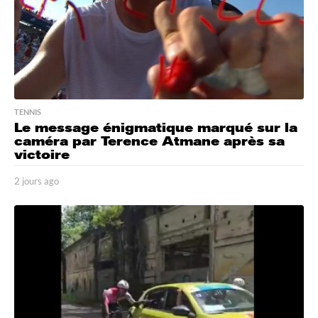
TENNIS
Le message énigmatique marqué sur la
caméra par Terence Atmane après sa
victoire
2 jours ago
2
j
o
u
r
s
a
g
o