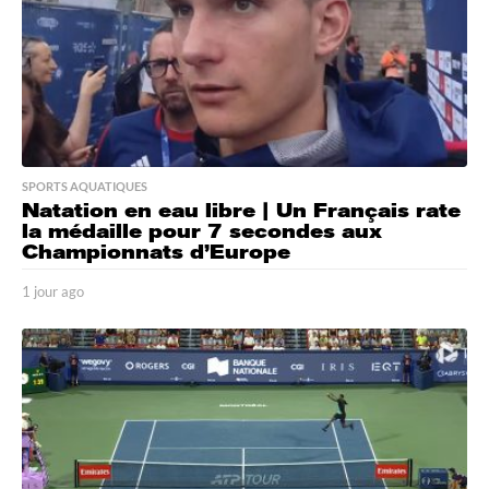
SPORTS AQUATIQUES
Natation en eau libre | Un Français rate
la médaille pour 7 secondes aux
Championnats d’Europe
1 jour ago
1
j
o
u
r
a
g
o