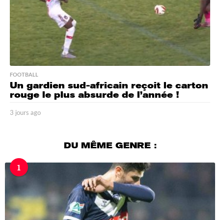
FOOTBALL
Un gardien sud-africain reçoit le carton
rouge le plus absurde de l’année !
3 jours ago
3
j
o
u
DU MÊME GENRE :
r
s
1
a
g
o