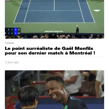
TENNIS
Le point surréaliste de Gaël Monfils
pour son dernier match à Montréal !
1 jour ago
1
j
o
u
r
a
g
o