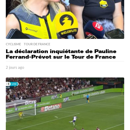
CYCLISME
,
TOUR DE FRANCE
La déclaration inquiétante de Pauline
Ferrand-Prévot sur le Tour de France
2 jours ago
2
j
o
u
r
s
a
g
o