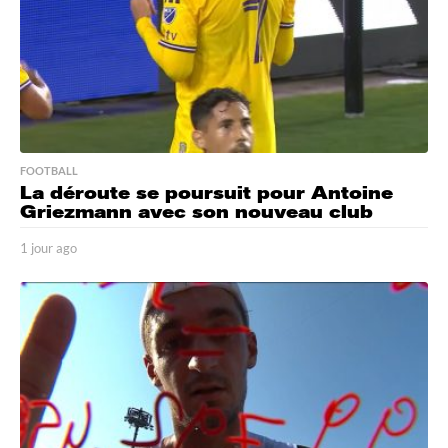
FOOTBALL
La déroute se poursuit pour Antoine
Griezmann avec son nouveau club
1 jour ago
1
j
o
u
r
a
g
o