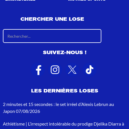
CHERCHER UNE LOSE
R
é
s
u
SUIVEZ-NOUS !
l
t
a
t
s
d
e
LES DERNIÈRES LOSES
r
e
c
2 minutes et 15 secondes : le set irréel d’Alexis Lebrun au
h
Japon
07/08/2026
e
r
Athlétisme | L’irrespect intolérable du prodige Djelika Diarra à
c