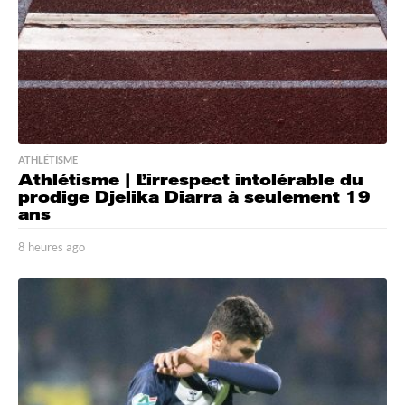
ATHLÉTISME
Athlétisme | L’irrespect intolérable du
prodige Djelika Diarra à seulement 19
ans
8 heures ago
8
h
e
u
r
e
s
a
g
o