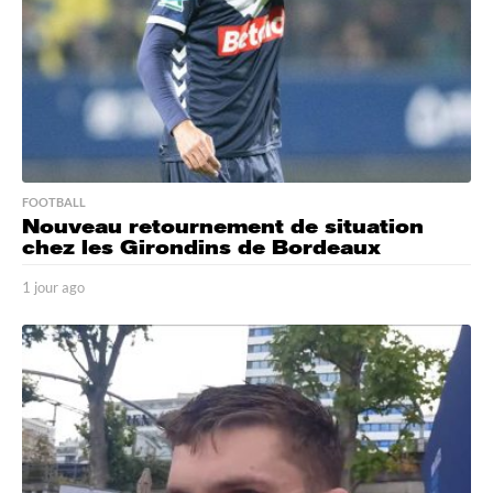
FOOTBALL
Nouveau retournement de situation
chez les Girondins de Bordeaux
1 jour ago
1
j
o
u
r
a
g
o