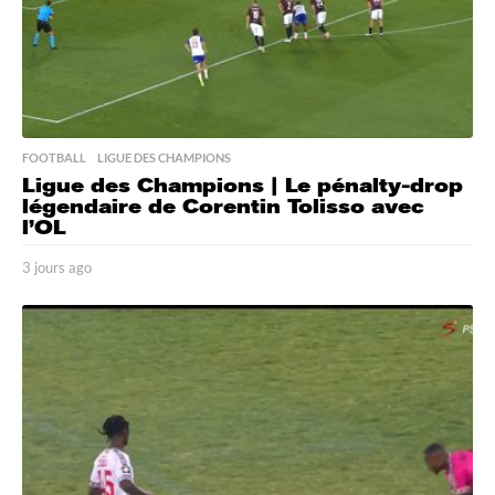
FOOTBALL
,
LIGUE DES CHAMPIONS
Ligue des Champions | Le pénalty-drop
légendaire de Corentin Tolisso avec
l’OL
3 jours ago
3
j
o
u
r
s
a
g
o