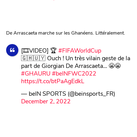
De Arrascaeta marche sur les Ghanéens. Littéralement.
[🎞️VIDEO] 🏆
#FIFAWorldCup
🇬🇭🇺🇾 Ouch ! Un très vilain geste de la
part de Giorgian De Arrascaeta… 😬😬
#GHAURU
#beINFWC2022
https://t.co/btPaAgEdkL
— beIN SPORTS (@beinsports_FR)
December 2, 2022