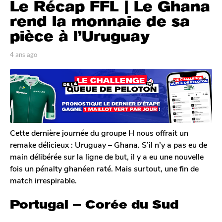
Le Récap FFL | Le Ghana
a
n
rend la monnaie de sa
s
pièce à l’Uruguay
a
g
p
4 ans ago
4
o
a
a
r
n
4
T
s
a
o
a
n
m
g
G
s
o
a
a
l
Cette dernière journée du groupe H nous offrait un
g
e
remake délicieux : Uruguay – Ghana. S’il n’y a pas eu de
o
r
main délibérée sur la ligne de but, il y a eu une nouvelle
o
fois un pénalty ghanéen raté. Mais surtout, une fin de
n
match irrespirable.
Portugal – Corée du Sud