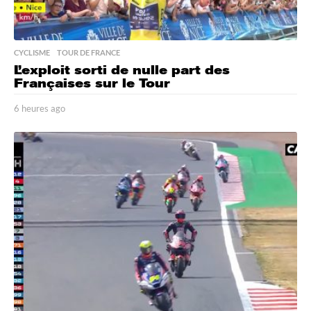
CYCLISME
,
TOUR DE FRANCE
L’exploit sorti de nulle part des
Françaises sur le Tour
6 heures ago
6
h
e
u
r
e
s
a
g
o