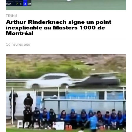
TENNIS
Arthur Rinderknech signe un point
inexplicable au Masters 1000 de
Montréal
16 heures ago
1
6
h
e
u
r
e
s
a
g
o