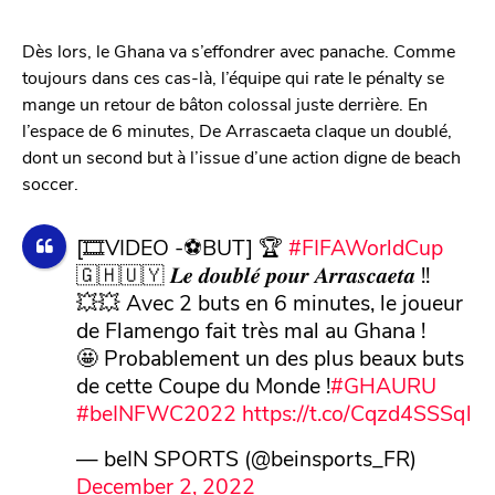
Dès lors, le Ghana va s’effondrer avec panache. Comme
toujours dans ces cas-là, l’équipe qui rate le pénalty se
mange un retour de bâton colossal juste derrière. En
l’espace de 6 minutes, De Arrascaeta claque un doublé,
dont un second but à l’issue d’une action digne de beach
soccer.
[🎞️VIDEO -⚽️BUT] 🏆
#FIFAWorldCup
🇬🇭🇺🇾 𝑳𝒆 𝒅𝒐𝒖𝒃𝒍𝒆́ 𝒑𝒐𝒖𝒓 𝑨𝒓𝒓𝒂𝒔𝒄𝒂𝒆𝒕𝒂 !!
💥💥 Avec 2 buts en 6 minutes, le joueur
de Flamengo fait très mal au Ghana !
🤩 Probablement un des plus beaux buts
de cette Coupe du Monde !
#GHAURU
#beINFWC2022
https://t.co/Cqzd4SSSql
— beIN SPORTS (@beinsports_FR)
December 2, 2022