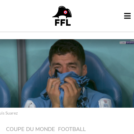
uis Suarez
COUPE DU MONDE
,
FOOTBALL
4