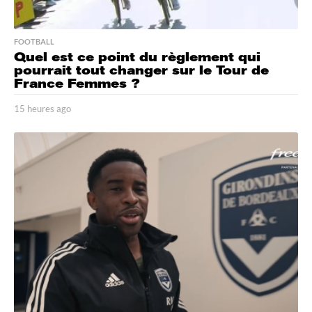
FOOTBALL
Quel est ce point du règlement qui
pourrait tout changer sur le Tour de
France Femmes ?
15 heures ago
1
5
h
e
u
r
e
s
a
g
o