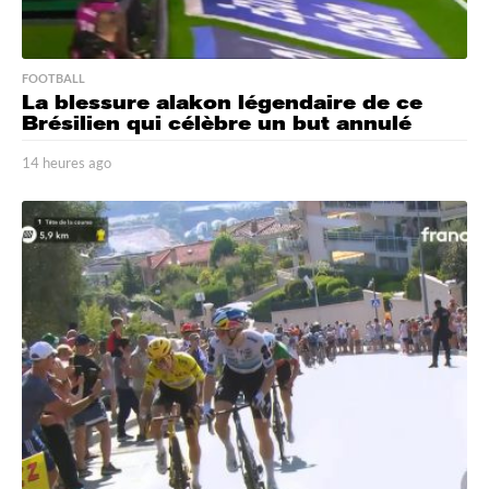
FOOTBALL
La blessure alakon légendaire de ce
Brésilien qui célèbre un but annulé
14 heures ago
1
4
h
e
u
r
e
s
a
g
o