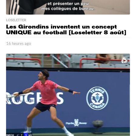
LOSELETTER
Les Girondins inventent un concept
UNIQUE au football [Loseletter 8 août]
16 heures ago
1
6
h
e
u
r
e
s
a
g
o