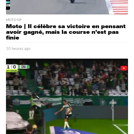
MOTO GP
Moto | Il célèbre sa victoire en pensant
avoir gagné, mais la course n’est pas
finie
10 heures ago
1
0
h
e
u
r
e
s
a
g
o