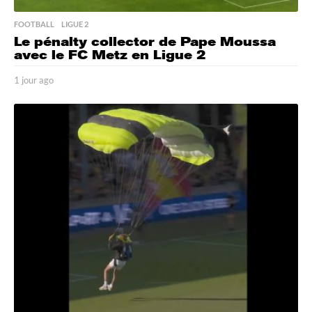
FOOTBALL
,
LIGUE 2
Le pénalty collector de Pape Moussa
avec le FC Metz en Ligue 2
1 jour ago
1
j
o
u
r
a
g
o