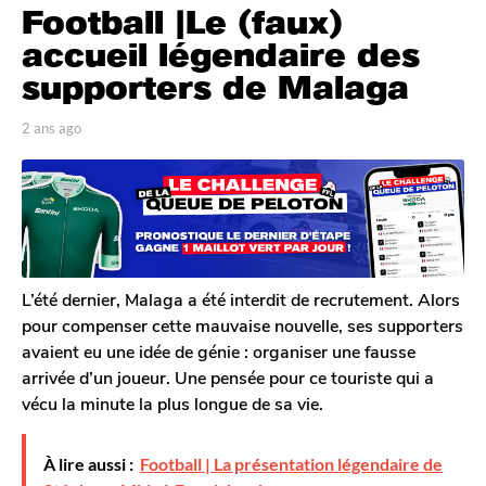
Football |Le (faux)
a
n
accueil légendaire des
s
supporters de Malaga
a
g
p
2 ans ago
2
o
a
a
r
n
2
T
s
a
o
a
n
m
g
G
s
o
a
a
l
L’été dernier, Malaga a été interdit de recrutement. Alors
g
e
pour compenser cette mauvaise nouvelle, ses supporters
o
r
avaient eu une idée de génie : organiser une fausse
o
arrivée d’un joueur. Une pensée pour ce touriste qui a
n
vécu la minute la plus longue de sa vie.
À lire aussi :
Football | La présentation légendaire de