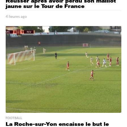
Reusser après avoir perdu son maillot
jaune sur le Tour de France
4 heures ago
4
h
e
u
r
e
s
a
g
o
FOOTBALL
La Roche-sur-Yon encaisse le but le