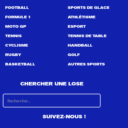
FOOTBALL
SPORTS DE GLACE
FORMULE 1
ATHLÉTISME
MOTO GP
ESPORT
TENNIS
TENNIS DE TABLE
CYCLISME
HANDBALL
RUGBY
GOLF
BASKETBALL
AUTRES SPORTS
CHERCHER UNE LOSE
R
é
s
u
SUIVEZ-NOUS !
l
t