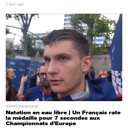
2 jours ago
2
j
o
u
r
s
a
g
o
SPORTS AQUATIQUES
Natation en eau libre | Un Français rate
la médaille pour 7 secondes aux
Championnats d’Europe