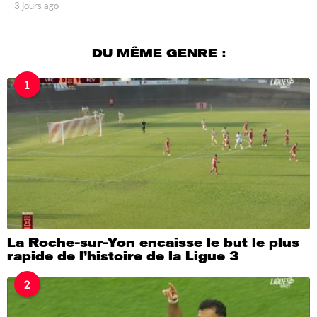
3 jours ago
3
j
o
u
DU MÊME GENRE :
r
s
1
a
g
o
La Roche-sur-Yon encaisse le but le plus
rapide de l’histoire de la Ligue 3
2