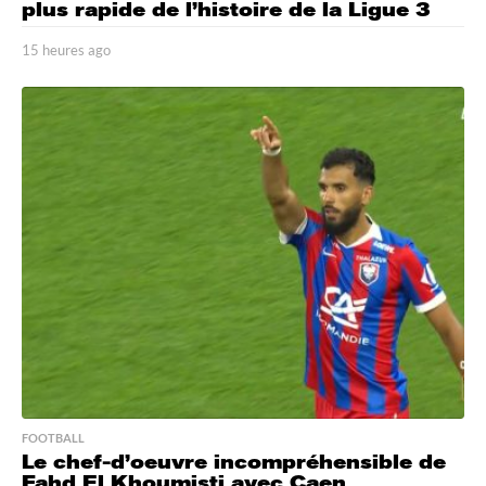
plus rapide de l’histoire de la Ligue 3
15 heures ago
1
4
h
e
u
r
e
s
a
g
o
FOOTBALL
Le chef-d’oeuvre incompréhensible de
Fahd El Khoumisti avec Caen