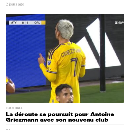
2 jours ago
2
j
o
u
r
s
a
g
o
FOOTBALL
La déroute se poursuit pour Antoine
Griezmann avec son nouveau club