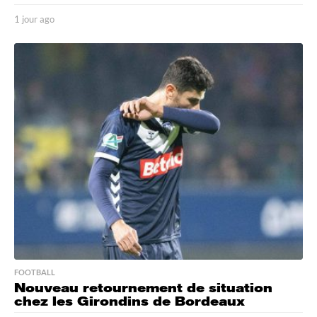
1 jour ago
1
j
o
u
r
a
g
o
FOOTBALL
Nouveau retournement de situation
chez les Girondins de Bordeaux