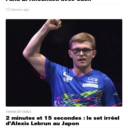
15 heures ago
1
5
h
e
u
r
e
s
a
g
o
TENNIS DE TABLE
2 minutes et 15 secondes : le set irréel
d’Alexis Lebrun au Japon