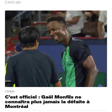
2 jours ago
2
j
o
u
r
s
a
g
o
TENNIS
C’est officiel : Gaël Monfils ne
connaîtra plus jamais la défaite à
Montréal