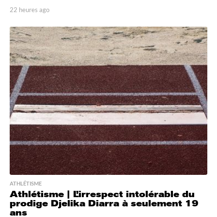
22 heures ago
2
2
h
e
u
r
e
s
a
g
o
ATHLÉTISME
Athlétisme | L’irrespect intolérable du
prodige Djelika Diarra à seulement 19
ans