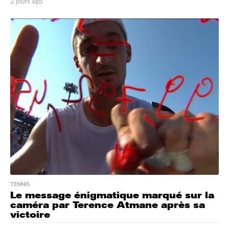
2 jours ago
2
j
o
u
r
s
a
g
o
TENNIS
Le message énigmatique marqué sur la
caméra par Terence Atmane après sa
victoire