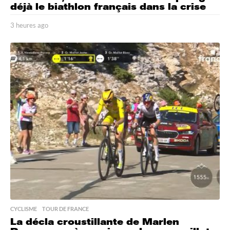
déjà le biathlon français dans la crise
3 heures ago
3
h
e
u
r
e
s
a
g
o
CYCLISME
,
TOUR DE FRANCE
La décla croustillante de Marlen