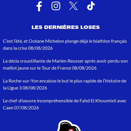
a
t
s
d
e
LES DERNIÈRES LOSES
r
e
c
C’est l’été, et Océane Michelon plonge déjà le biathlon français
h
dans la crise
08/08/2026
e
r
La décla croustillante de Marlen Reusser après avoir perdu son
c
h
maillot jaune sur le Tour de France
08/08/2026
e
p
La Roche-sur-Yon encaisse le but le plus rapide de l’histoire de
o
la Ligue 3
08/08/2026
u
r
Le chef-d’oeuvre incompréhensible de Fahd El Khoumisti avec
:
Caen
07/08/2026