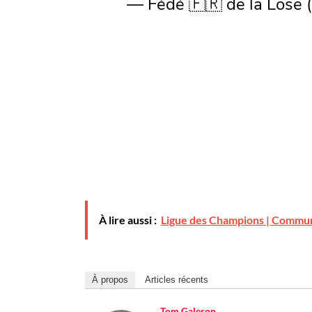
— Fédé 🇫🇷 de la Lose
À lire aussi :
Ligue des Champions | Communi
À propos
Articles récents
Tom Galeron