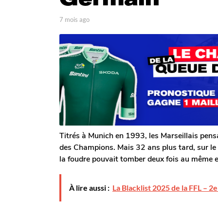
g
o
p
7 mois ago
7
a
m
7
r
o
m
T
i
o
o
s
m
i
a
G
g
s
a
o
a
l
g
e
r
o
o
n
Titrés à Munich en 1993, les Marseillais pens
des Champions. Mais 32 ans plus tard, sur le
la foudre pouvait tomber deux fois au même e
À lire aussi :
La Blacklist 2025 de la FFL – 2