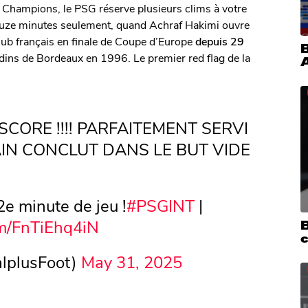
es Champions, le PSG réserve plusieurs clims à votre
 douze minutes seulement, quand Achraf Hakimi ouvre
club français en finale de Coupe d’Europe
depuis 29
B
dins de Bordeaux en 1996. Le premier red flag de la
SCORE !!!! PARFAITEMENT SERVI
IN CONCLUT DANS LE BUT VIDE
2e minute de jeu !
#PSGINT
|
om/FnTiEhq4iN
B
lplusFoot)
May 31, 2025