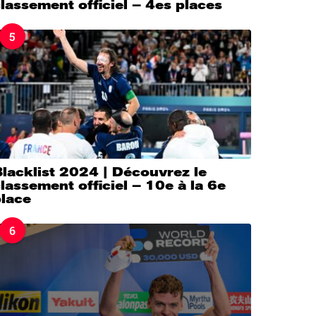
lassement officiel – 4es places
5
lacklist 2024 | Découvrez le
lassement officiel – 10e à la 6e
place
6