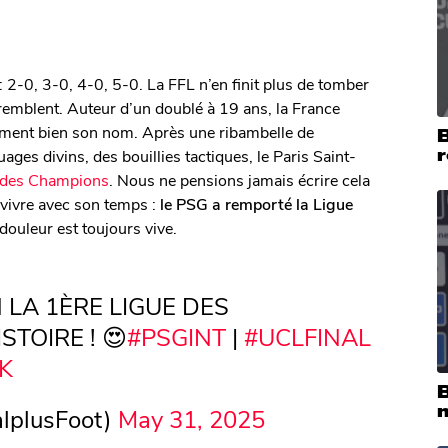
 : 2-0, 3-0, 4-0, 5-0. La FFL n’en finit plus de tomber
remblent. Auteur d’un doublé à 19 ans, la France
ment bien son nom. Après une ribambelle de
B
ges divins, des bouillies tactiques, le Paris Saint-
e des Champions
. Nous ne pensions jamais écrire cela
à vivre avec son temps :
le PSG a remporté la Ligue
douleur est toujours vive.
 LA 1ÈRE LIGUE DES
TOIRE ! 😍
#PSGINT
|
#UCLFINAL
IK
B
n
lplusFoot)
May 31, 2025