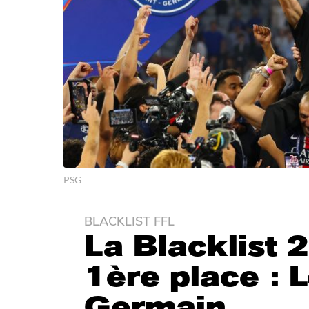
PSG
BLACKLIST FFL
7
La Blacklist 
m
o
1ère place : L
i
s
Germain
a