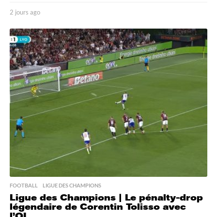
2 jours ago
2
j
o
u
r
s
a
g
o
FOOTBALL
,
LIGUE DES CHAMPIONS
Ligue des Champions | Le pénalty-drop
légendaire de Corentin Tolisso avec
l’OL