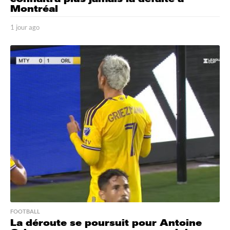
Montréal
1 jour ago
1
j
o
u
r
a
g
o
FOOTBALL
La déroute se poursuit pour Antoine