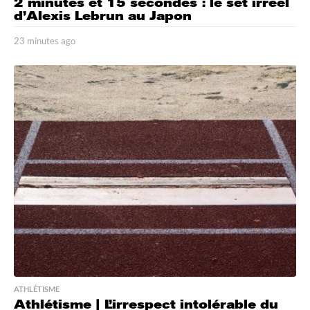
2 minutes et 15 secondes : le set irréel
d’Alexis Lebrun au Japon
23 minutes ago
2
3
m
i
n
u
t
e
s
a
g
o
ATHLÉTISME
Athlétisme | L’irrespect intolérable du