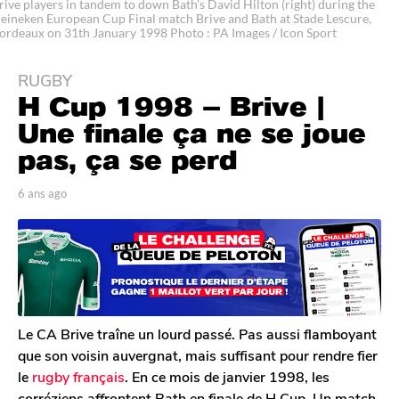
rive players in tandem to down Bath's David Hilton (right) during the
eineken European Cup Final match Brive and Bath at Stade Lescure,
ordeaux on 31th January 1998 Photo : PA Images / Icon Sport
RUGBY
6
H Cup 1998 – Brive |
a
n
Une finale ça ne se joue
s
pas, ça se perd
a
g
p
6 ans ago
6
o
a
a
r
n
6
T
s
a
o
a
n
m
g
G
s
o
a
a
l
Le CA Brive traîne un lourd passé. Pas aussi flamboyant
g
e
que son voisin auvergnat, mais suffisant pour rendre fier
o
r
le
rugby français
. En ce mois de janvier 1998, les
o
corréziens affrontent Bath en finale de H Cup. Un match
n