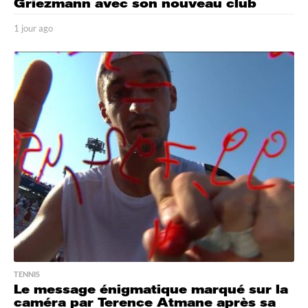
Griezmann avec son nouveau club
1 jour ago
1
j
o
u
r
a
g
o
TENNIS
Le message énigmatique marqué sur la
caméra par Terence Atmane après sa