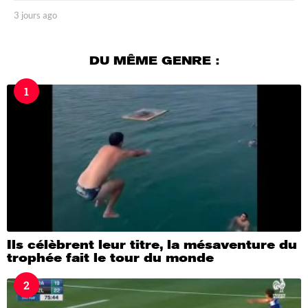
3 jours ago
3
j
o
u
DU MÊME GENRE :
r
s
1
a
g
o
Ils célèbrent leur titre, la mésaventure du
trophée fait le tour du monde
2