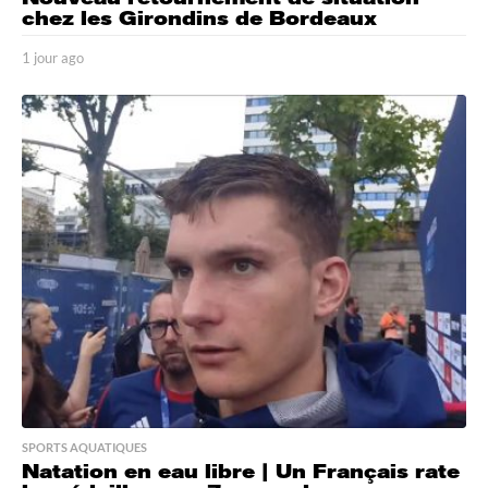
chez les Girondins de Bordeaux
1 jour ago
1
j
o
u
r
a
g
o
SPORTS AQUATIQUES
Natation en eau libre | Un Français rate