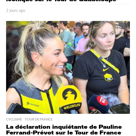
2 jours ago
2
j
o
u
r
s
a
g
o
CYCLISME
,
TOUR DE FRANCE
La déclaration inquiétante de Pauline
Ferrand-Prévot sur le Tour de France