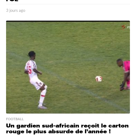
3 jours ago
3
j
o
u
r
s
a
g
o
FOOTBALL
Un gardien sud-africain reçoit le carton
rouge le plus absurde de l’année !