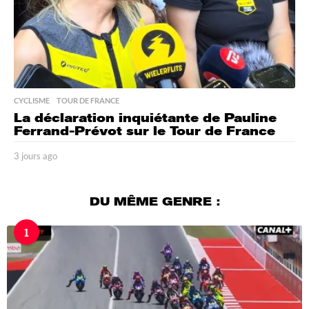
CYCLISME
,
TOUR DE FRANCE
La déclaration inquiétante de Pauline
Ferrand-Prévot sur le Tour de France
3 jours ago
3
j
o
u
DU MÊME GENRE :
r
s
1
a
g
o