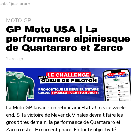
abio Quartararo
MOTO GP
2
GP Moto USA | La
a
n
performance alpiniesque
s
de Quartararo et Zarco
a
g
p
2 ans ago
2
o
a
a
r
n
2
T
s
a
o
a
n
m
g
G
s
o
a
a
l
La Moto GP faisait son retour aux États-Unis ce week-
g
e
end. Si la victoire de Maverick Vinales devrait faire les
o
r
gros titres demain, la performance de Quartararo et
o
Zarco reste LE moment phare. En toute objectivité.
n