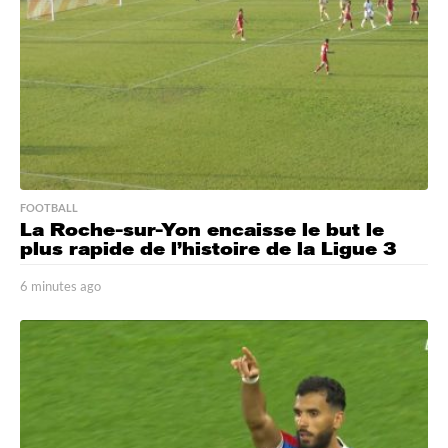
FOOTBALL
La Roche-sur-Yon encaisse le but le
plus rapide de l’histoire de la Ligue 3
6 minutes ago
6
m
i
n
u
t
e
s
a