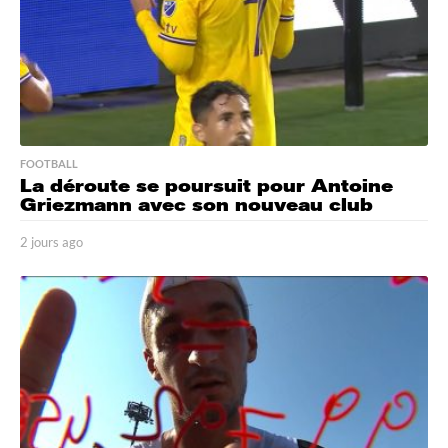
FOOTBALL
La déroute se poursuit pour Antoine
Griezmann avec son nouveau club
2 jours ago
2
j
o
u
r
s
a
g
o