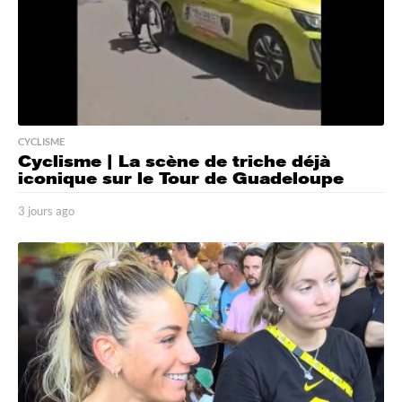
CYCLISME
Cyclisme | La scène de triche déjà
iconique sur le Tour de Guadeloupe
3 jours ago
3
j
o
u
r
s
a
g
o