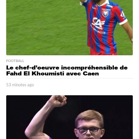
g
o
FOOTBALL
Le chef-d’oeuvre incompréhensible de
Fahd El Khoumisti avec Caen
53 minutes ago
5
3
m
i
n
u
t
e
s
a