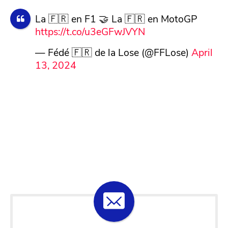
La 🇫🇷 en F1 🤝 La 🇫🇷 en MotoGP
https://t.co/u3eGFwJVYN
— Fédé 🇫🇷 de la Lose (@FFLose)
April
13, 2024