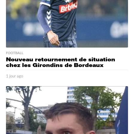
o
FOOTBALL
Nouveau retournement de situation
chez les Girondins de Bordeaux
1 jour ago
1
j
o
u
r
a
g
o