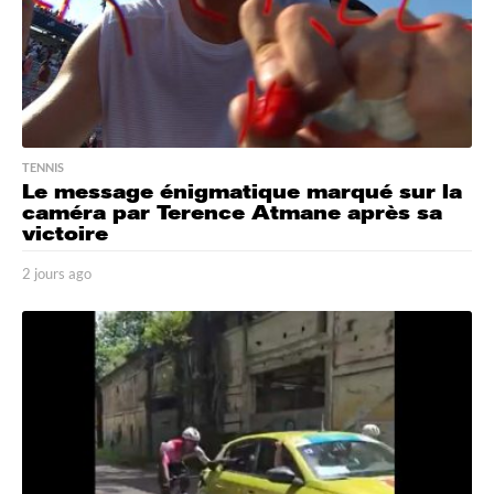
TENNIS
Le message énigmatique marqué sur la
caméra par Terence Atmane après sa
victoire
2 jours ago
2
j
o
u
r
s
a
g
o