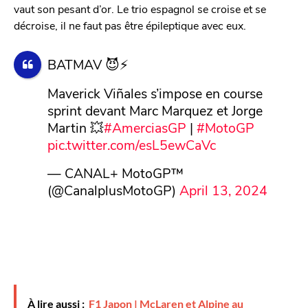
vaut son pesant d’or. Le trio espagnol se croise et se
décroise, il ne faut pas être épileptique avec eux.
BATMAV 😈⚡️
Maverick Viñales s’impose en course
sprint devant Marc Marquez et Jorge
Martin 💥
#AmerciasGP
|
#MotoGP
pic.twitter.com/esL5ewCaVc
— CANAL+ MotoGP™
(@CanalplusMotoGP)
April 13, 2024
À lire aussi :
F1 Japon | McLaren et Alpine au