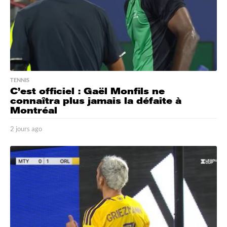
TENNIS
C’est officiel : Gaël Monfils ne
connaîtra plus jamais la défaite à
Montréal
2 jours ago
1
j
o
u
r
a
g
o