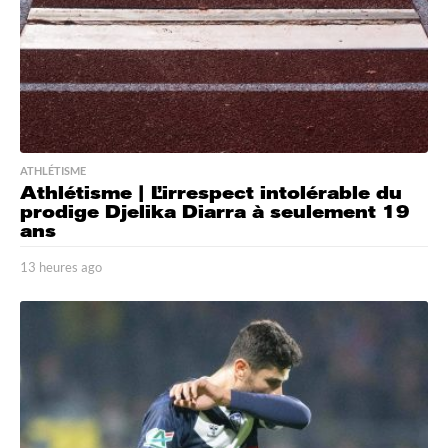
ATHLÉTISME
Athlétisme | L’irrespect intolérable du
prodige Djelika Diarra à seulement 19
ans
13 heures ago
1
3
h
e
u
r
e
s
a
g