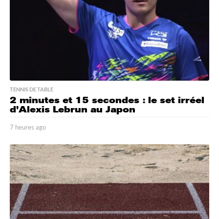
g
o
TENNIS DE TABLE
2 minutes et 15 secondes : le set irréel
d’Alexis Lebrun au Japon
7 heures ago
7
h
e
u
r
e
s
a
g
o