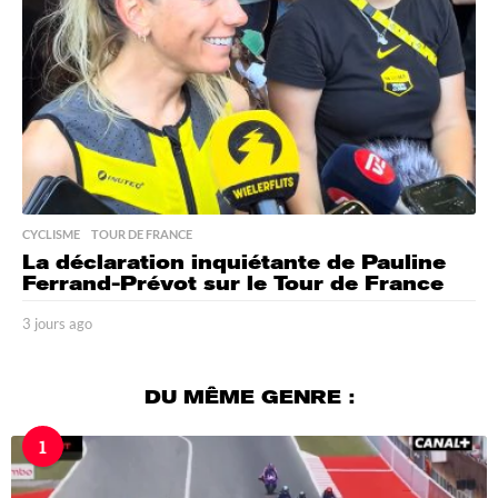
o
CYCLISME
,
TOUR DE FRANCE
La déclaration inquiétante de Pauline
Ferrand-Prévot sur le Tour de France
3 jours ago
3
j
o
u
DU MÊME GENRE :
r
s
1
a
g
o