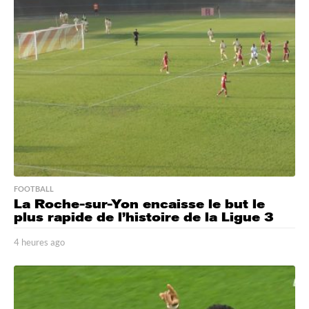
FOOTBALL
La Roche-sur-Yon encaisse le but le
plus rapide de l’histoire de la Ligue 3
4 heures ago
4
h
e
u
r
e