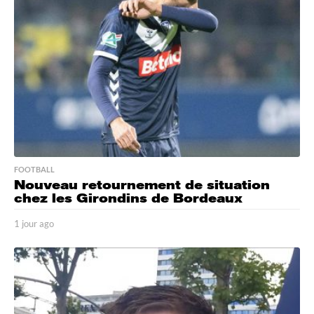
s
a
g
o
FOOTBALL
Nouveau retournement de situation
chez les Girondins de Bordeaux
1 jour ago
1
j
o
u
r
a
g