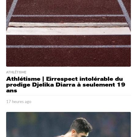
s
a
g
o
ATHLÉTISME
Athlétisme | L’irrespect intolérable du
prodige Djelika Diarra à seulement 19
ans
17 heures ago
1
7
h
e
u
r
e