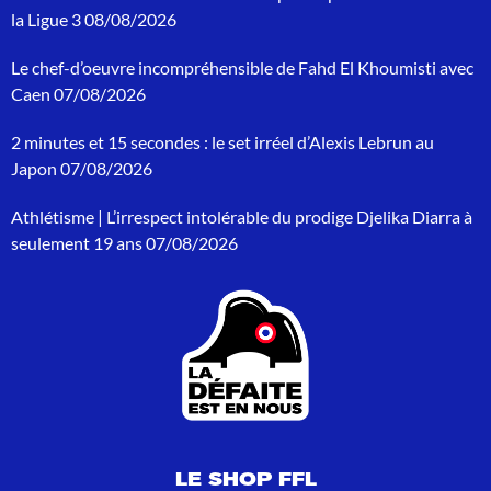
h
la Ligue 3
08/08/2026
e
r
Le chef-d’oeuvre incompréhensible de Fahd El Khoumisti avec
c
h
Caen
07/08/2026
e
p
2 minutes et 15 secondes : le set irréel d’Alexis Lebrun au
o
Japon
07/08/2026
u
r
Athlétisme | L’irrespect intolérable du prodige Djelika Diarra à
:
seulement 19 ans
07/08/2026
LE SHOP FFL