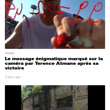
o
TENNIS
Le message énigmatique marqué sur la
caméra par Terence Atmane après sa
victoire
3 jours ago
3
j
o
u
r
s
a
g