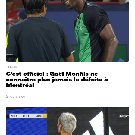
o
TENNIS
C’est officiel : Gaël Monfils ne
connaîtra plus jamais la défaite à
Montréal
2 jours ago
2
j
o
u
r
s
a