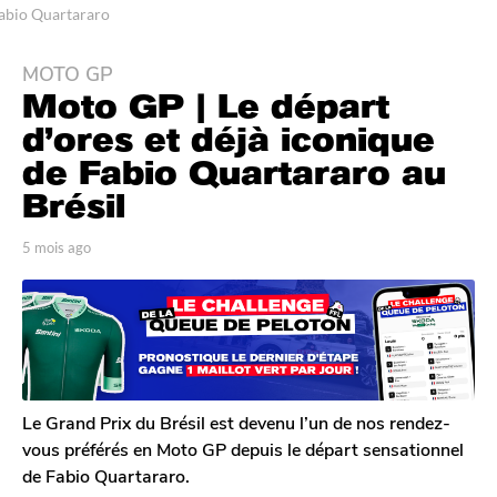
abio Quartararo
MOTO GP
5
Moto GP | Le départ
m
o
d’ores et déjà iconique
i
de Fabio Quartararo au
s
Brésil
a
g
p
5 mois ago
4
o
a
m
4
r
o
T
i
m
o
s
o
m
a
i
G
g
s
a
o
l
a
Le Grand Prix du Brésil est devenu l’un de nos rendez-
e
g
vous préférés en Moto GP depuis le départ sensationnel
r
o
de Fabio Quartararo.
o