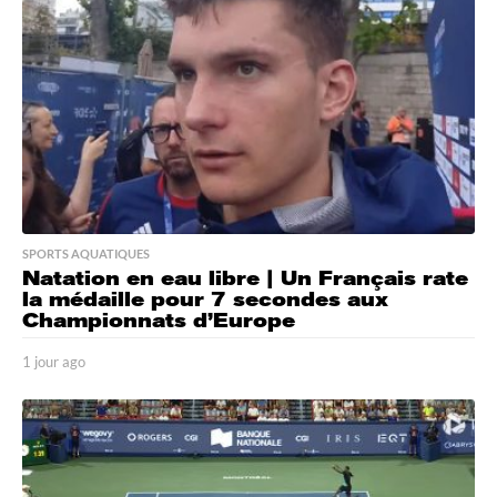
o
SPORTS AQUATIQUES
Natation en eau libre | Un Français rate
la médaille pour 7 secondes aux
Championnats d’Europe
1 jour ago
1
j
o
u
r
a
g