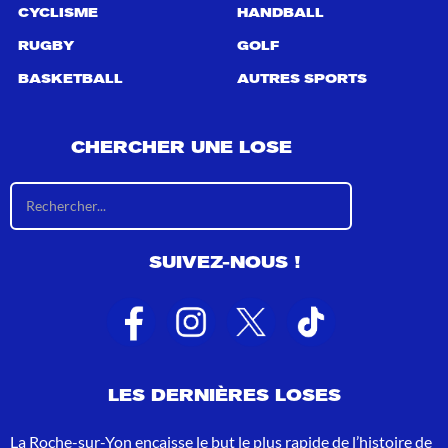
CYCLISME
HANDBALL
RUGBY
GOLF
BASKETBALL
AUTRES SPORTS
CHERCHER UNE LOSE
R
é
s
u
SUIVEZ-NOUS !
l
t
a
t
s
d
e
LES DERNIÈRES LOSES
r
e
c
La Roche-sur-Yon encaisse le but le plus rapide de l’histoire de