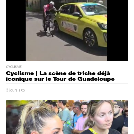
o
CYCLISME
Cyclisme | La scène de triche déjà
iconique sur le Tour de Guadeloupe
3 jours ago
3
j
o
u
r
s
a
g