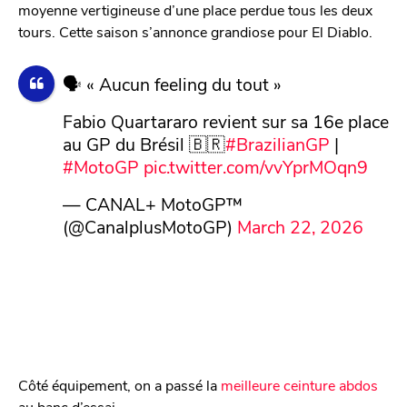
moyenne vertigineuse d’une place perdue tous les deux
tours. Cette saison s’annonce grandiose pour El Diablo.
🗣️ « Aucun feeling du tout »
Fabio Quartararo revient sur sa 16e place
au GP du Brésil 🇧🇷
#BrazilianGP
|
#MotoGP
pic.twitter.com/vvYprMOqn9
— CANAL+ MotoGP™
(@CanalplusMotoGP)
March 22, 2026
Côté équipement, on a passé la
meilleure ceinture abdos
au banc d’essai.