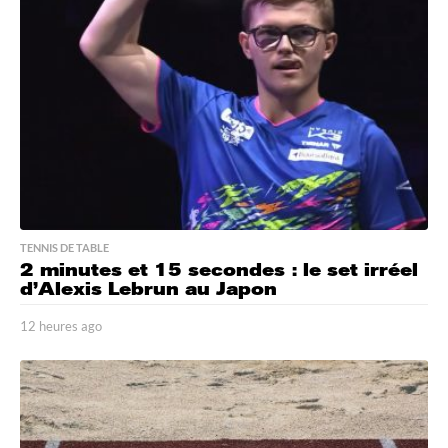
s
a
g
o
TENNIS DE TABLE
2 minutes et 15 secondes : le set irréel
d’Alexis Lebrun au Japon
12 heures ago
1
2
h
e
u
r
e