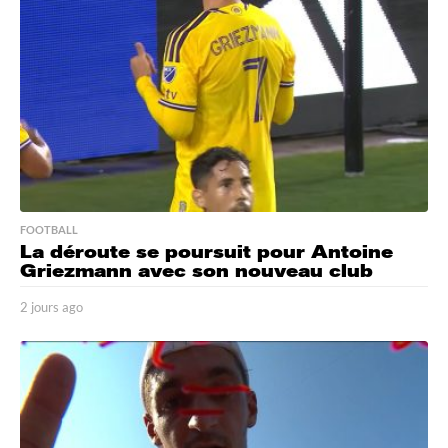
g
o
FOOTBALL
La déroute se poursuit pour Antoine
Griezmann avec son nouveau club
2 jours ago
2
j
o
u
r
s
a
g