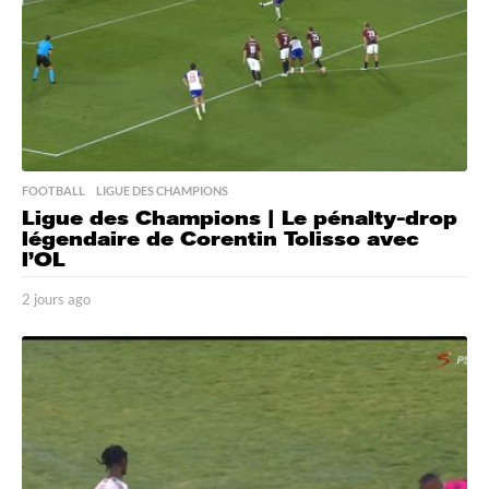
FOOTBALL
,
LIGUE DES CHAMPIONS
Ligue des Champions | Le pénalty-drop
légendaire de Corentin Tolisso avec
l’OL
2 jours ago
2
j
o
u
r
s
a
g
o