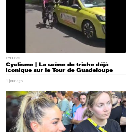
CYCLISME
Cyclisme | La scène de triche déjà
iconique sur le Tour de Guadeloupe
1 jour ago
1
j
o
u
r
a
g
o