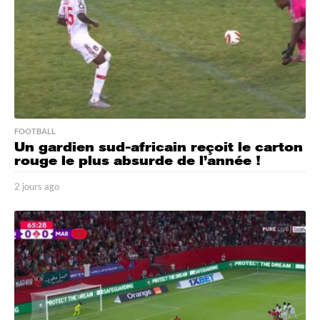
FOOTBALL
Un gardien sud-africain reçoit le carton
rouge le plus absurde de l’année !
2 jours ago
2
j
o
u
r
s
a
g
o