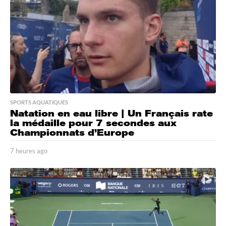
o
SPORTS AQUATIQUES
Natation en eau libre | Un Français rate
la médaille pour 7 secondes aux
Championnats d’Europe
7 heures ago
7
h
e
u
r
e
s
a