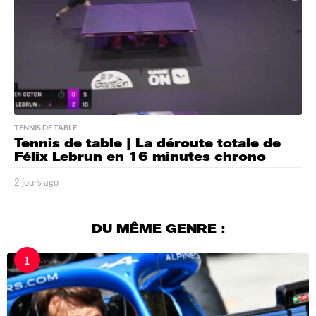
TENNIS DE TABLE
Tennis de table | La déroute totale de
Félix Lebrun en 16 minutes chrono
2 jours ago
3
j
o
u
DU MÊME GENRE :
r
s
1
a
g
o