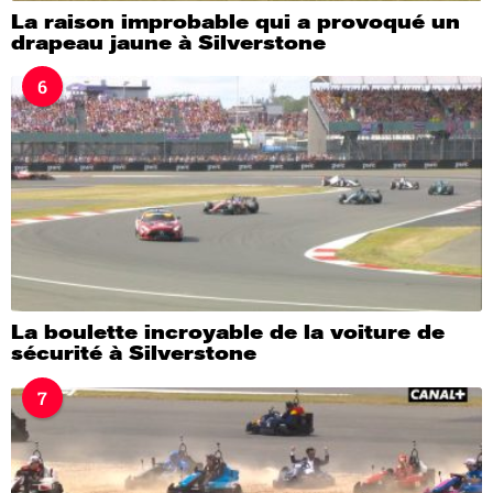
La raison improbable qui a provoqué un
drapeau jaune à Silverstone
6
La boulette incroyable de la voiture de
sécurité à Silverstone
7