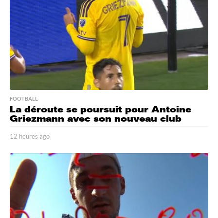
g
o
FOOTBALL
La déroute se poursuit pour Antoine
Griezmann avec son nouveau club
12 heures ago
1
2
h
e
u
r
e
s
a