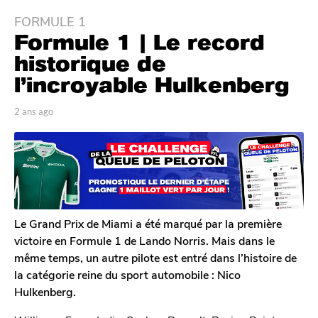
FORMULE 1
2
Formule 1 | Le record
a
n
historique de
s
l’incroyable Hulkenberg
a
g
p
2 ans ago
2
o
a
a
r
n
2
T
s
a
o
a
n
m
g
G
s
o
a
a
l
Le Grand Prix de Miami a été marqué par la première
g
e
victoire en Formule 1 de Lando Norris. Mais dans le
o
r
même temps, un autre pilote est entré dans l’histoire de
o
la catégorie reine du sport automobile : Nico
n
Hulkenberg.