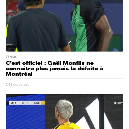
g
o
TENNIS
C’est officiel : Gaël Monfils ne
connaîtra plus jamais la défaite à
Montréal
11 heures ago
1
1
h
e
u
r
e
s
a