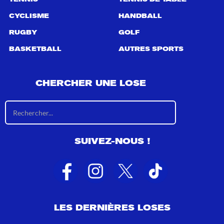
CYCLISME
HANDBALL
RUGBY
GOLF
BASKETBALL
AUTRES SPORTS
CHERCHER UNE LOSE
R
é
s
u
SUIVEZ-NOUS !
l
t
a
t
s
d
e
LES DERNIÈRES LOSES
r
e