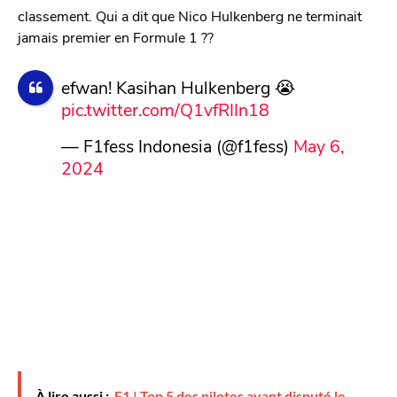
classement. Qui a dit que Nico Hulkenberg ne terminait
jamais premier en Formule 1 ??
efwan! Kasihan Hulkenberg 😭
pic.twitter.com/Q1vfRIIn18
— F1fess Indonesia (@f1fess)
May 6,
2024
À lire aussi :
F1 | Top 5 des pilotes ayant disputé le