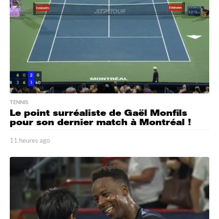
g
o
TENNIS
Le point surréaliste de Gaël Monfils
pour son dernier match à Montréal !
11 heures ago
1
1
h
e
u
r
e
s
a