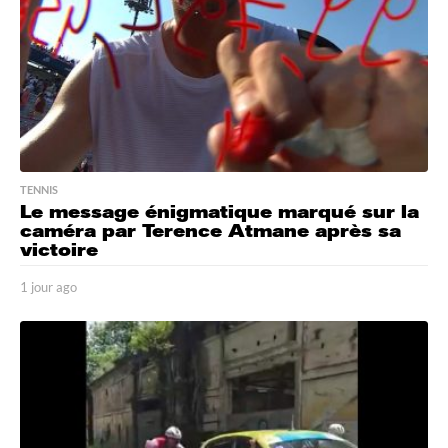
g
o
TENNIS
Le message énigmatique marqué sur la
caméra par Terence Atmane après sa
victoire
1 jour ago
1
j
o
u
r
a
g
o