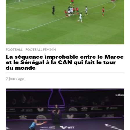
FOOTBALL
,
FOOTBALL FÉMININ
La séquence improbable entre le Maroc
et le Sénégal à la CAN qui fait le tour
du monde
2 jours ago
2
j
o
u
r
s
a
g
o