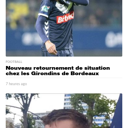
FOOTBALL
Nouveau retournement de situation
chez les Girondins de Bordeaux
7 heures ago
7
h
e
u
r
e
s
a
g