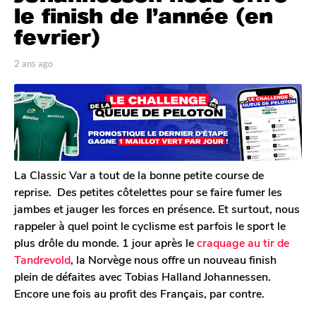
s
le finish de l’année (en
a
fevrier)
g
o
p
2 ans ago
2
2
a
a
a
r
n
A
s
n
n
a
s
t
g
a
o
o
g
i
n
o
La Classic Var a tout de la bonne petite course de
e
reprise. Des petites côtelettes pour se faire fumer les
D
jambes et jauger les forces en présence. Et surtout, nous
e
rappeler à quel point le cyclisme est parfois le sport le
c
l
plus drôle du monde. 1 jour après le
craquage au tir de
e
Tandrevold
, la Norvège nous offre un nouveau finish
r
plein de défaites avec Tobias Halland Johannessen.
c
Encore une fois au profit des Français, par contre.
q