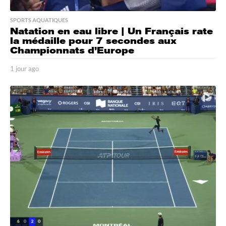
SPORTS AQUATIQUES
Natation en eau libre | Un Français rate
la médaille pour 7 secondes aux
Championnats d’Europe
1 jour ago
1
j
o
u
r
a
g
o