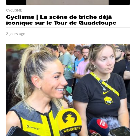
CYCLISME
Cyclisme | La scène de triche déjà
iconique sur le Tour de Guadeloupe
3 jours ago
3
j
o
u
r
s
a
g
o