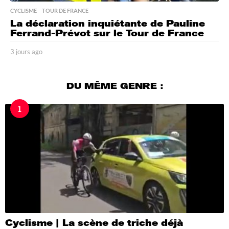
CYCLISME
,
TOUR DE FRANCE
La déclaration inquiétante de Pauline
Ferrand-Prévot sur le Tour de France
3 jours ago
3
j
o
u
DU MÊME GENRE :
r
s
1
a
g
o
Cyclisme | La scène de triche déjà