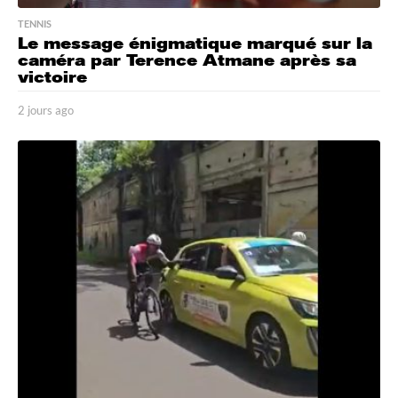
TENNIS
Le message énigmatique marqué sur la
caméra par Terence Atmane après sa
victoire
2 jours ago
3
j
o
u
r
s
a
g
o