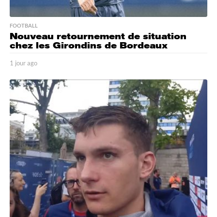
FOOTBALL
Nouveau retournement de situation
chez les Girondins de Bordeaux
1 jour ago
1
j
o
u
r
a
g
o