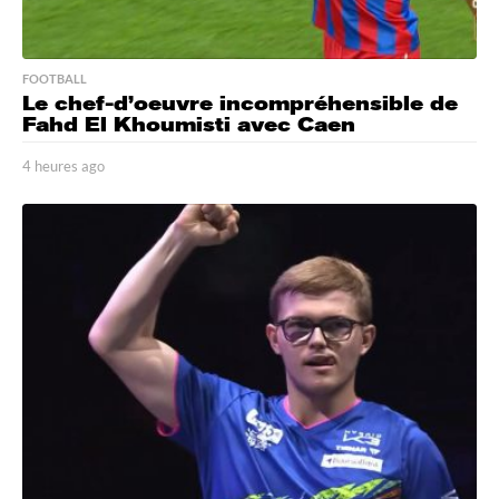
FOOTBALL
Le chef-d’oeuvre incompréhensible de
Fahd El Khoumisti avec Caen
4 heures ago
4
h
e
u
r
e
s
a
g
o