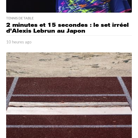
TENNIS DE TABLE
2 minutes et 15 secondes : le set irréel
d’Alexis Lebrun au Japon
10 heures ago
1
0
h
e
u
r
e
s
a
g
o