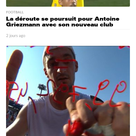
FOOTBALL
La déroute se poursuit pour Antoine
Griezmann avec son nouveau club
2 jours ago
2
j
o
u
r
s
a
g
o