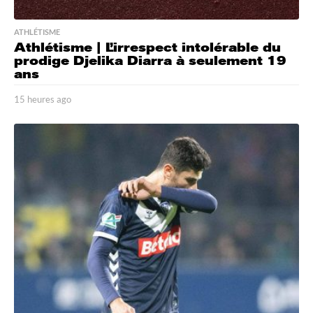
ATHLÉTISME
Athlétisme | L’irrespect intolérable du
prodige Djelika Diarra à seulement 19
ans
15 heures ago
1
5
h
e
u
r
e
s
a
g
o