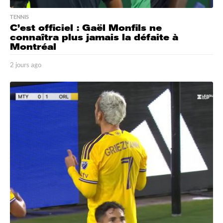
TENNIS
C’est officiel : Gaël Monfils ne
connaîtra plus jamais la défaite à
Montréal
2 jours ago
2
j
o
u
r
s
a
g
o