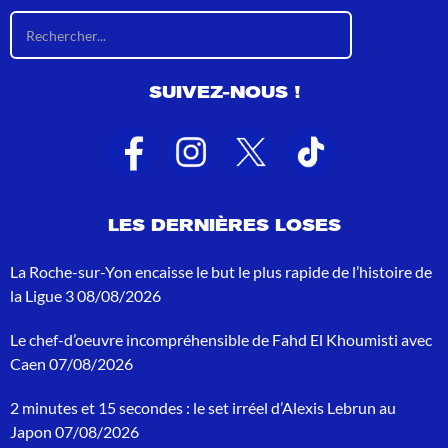
R
é
s
u
SUIVEZ-NOUS !
l
t
a
t
s
d
e
LES DERNIÈRES LOSES
r
e
c
La Roche-sur-Yon encaisse le but le plus rapide de l’histoire de
h
la Ligue 3
08/08/2026
e
r
Le chef-d’oeuvre incompréhensible de Fahd El Khoumisti avec
c
h
Caen
07/08/2026
e
p
2 minutes et 15 secondes : le set irréel d’Alexis Lebrun au
o
Japon
07/08/2026
u