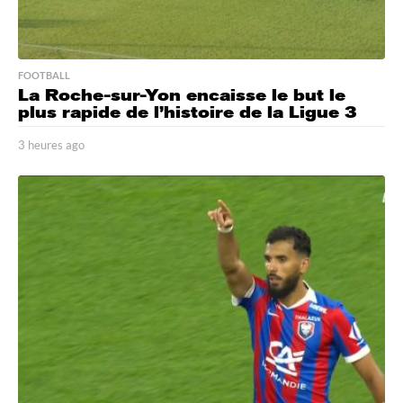
FOOTBALL
La Roche-sur-Yon encaisse le but le
plus rapide de l’histoire de la Ligue 3
3 heures ago
3
h
e
u
r
e
s
a
g
o