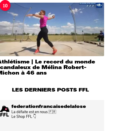
10
Athlétisme | Le record du monde
scandaleux de Mélina Robert-
Michon à 46 ans
LES DERNIERS POSTS FFL
federationfrancaisedelalose
La défaite est en nous 🇫🇷
Le Shop FFL 👇