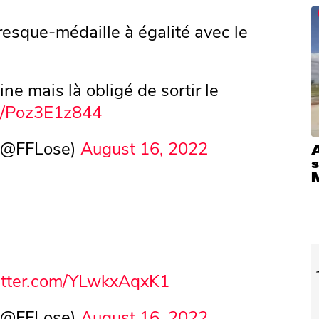
esque-médaille à égalité avec le
ne mais là obligé de sortir le
co/Poz3E1z844
 (@FFLose)
August 16, 2022
witter.com/YLwkxAqxK1
 (@FFLose)
August 16, 2022