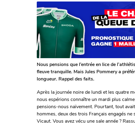
r
n
n
T
s
s
o
a
m
a
g
G
o
g
a
o
l
e
r
o
n
Nous pensions que l’entrée en lice de l’athlé
fleuve tranquille. Mais Jules Pommery a préfé
longueur. Rappel des faits.
Après la journée noire de lundi et les quatre m
nous espérions connaître un mardi plus calme. 
pensions-nous naïvement. Pourtant, tout ava
hommes, deux des trois Français engagés ne se
Vicaut. Vous avez vécu une sale année ? Rassu