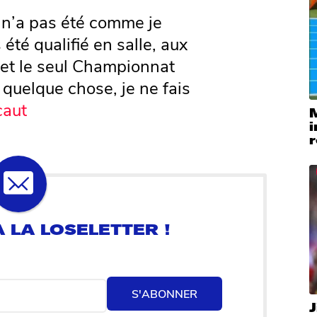
a n’a pas été comme je
s été qualifié en salle, aux
 et le seul Championnat
e quelque chose, je ne fais
caut
i
r
S'ABONNER