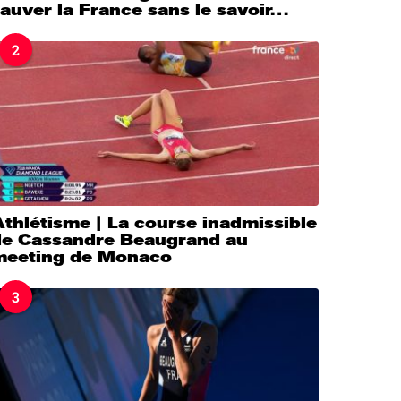
auver la France sans le savoir…
2
thlétisme | La course inadmissible
de Cassandre Beaugrand au
meeting de Monaco
3