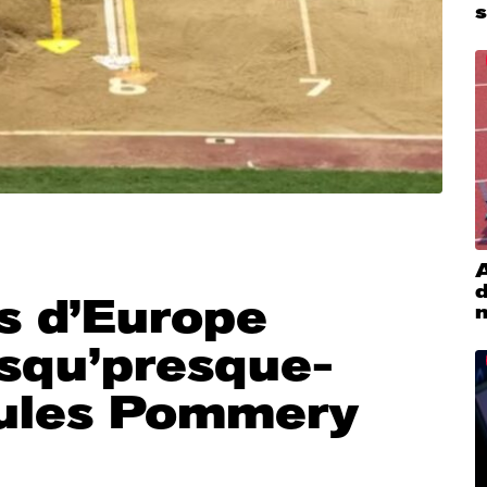
s
A
s d’Europe
esqu’presque-
Jules Pommery