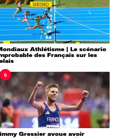
Mondiaux Athlétisme | Le scénario
mprobable des Français sur les
elais
6
Jimmy Gressier avoue avoir