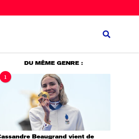
DU MÊME GENRE :
1
Cassandre Beaugrand vient de