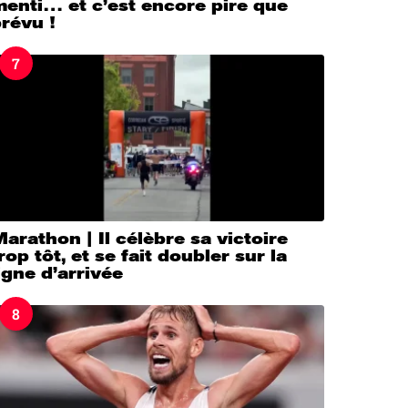
enti… et c’est encore pire que
révu !
7
arathon | Il célèbre sa victoire
rop tôt, et se fait doubler sur la
igne d’arrivée
8