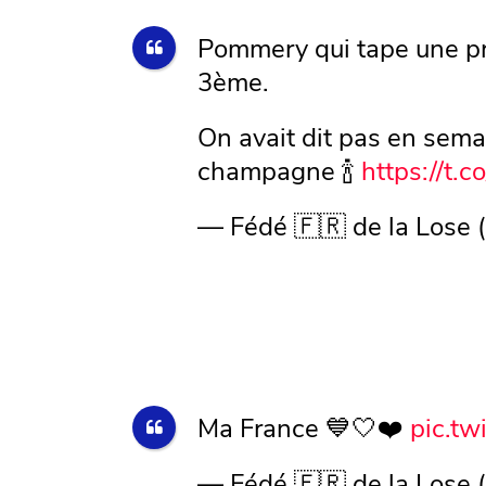
Pommery qui tape une pr
3ème.
On avait dit pas en semai
champagne 🍾
https://t.
— Fédé 🇫🇷 de la Lose
Ma France 💙🤍❤️
pic.t
— Fédé 🇫🇷 de la Lose