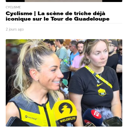
CYCLISME
Cyclisme | La scène de triche déjà
iconique sur le Tour de Guadeloupe
2 jours ago
2
j
o
u
r
s
a
g
o