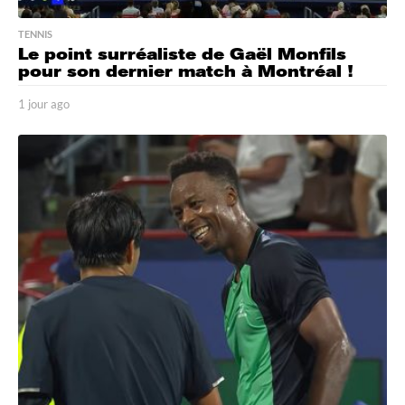
TENNIS
Le point surréaliste de Gaël Monfils
pour son dernier match à Montréal !
1 jour ago
1
j
o
u
r
a
g
o