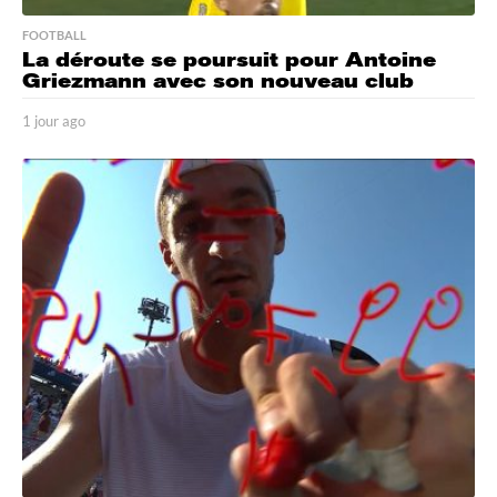
FOOTBALL
La déroute se poursuit pour Antoine
Griezmann avec son nouveau club
1 jour ago
1
j
o
u
r
a
g
o