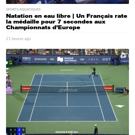
SPORTS AQUATIQUES
Natation en eau libre | Un Français rate
la médaille pour 7 secondes aux
Championnats d’Europe
21 heures ago
2
1
h
e
u
r
e
s
a
g
o