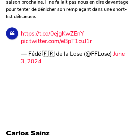
saison prochaine. Il ne fallait pas nous en dire davantage
n
pour tenter de dénicher son remplaçant dans une short-
list délicieuse.
https://t.co/0ejgKwZEnY
pic.twitter.com/eBpT1cuJ1r
— Fédé 🇫🇷 de la Lose (@FFLose)
June
3, 2024
Carlos Sainz