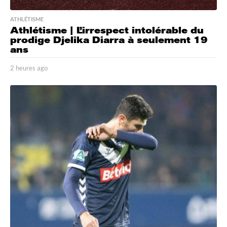
ATHLÉTISME
Athlétisme | L’irrespect intolérable du
prodige Djelika Diarra à seulement 19
ans
2 heures ago
2
h
e
u
r
e
s
a
g
o