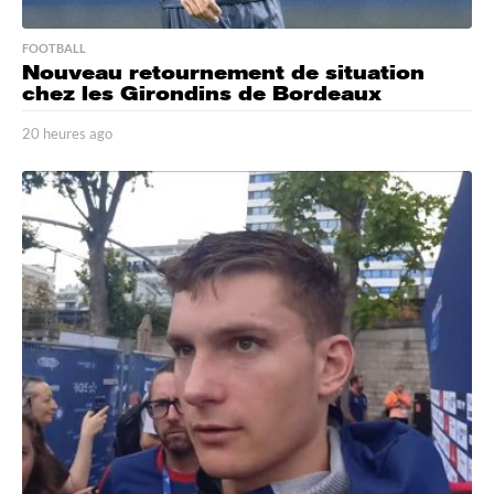
FOOTBALL
Nouveau retournement de situation
chez les Girondins de Bordeaux
20 heures ago
2
0
h
e
u
r
e
s
a
g
o