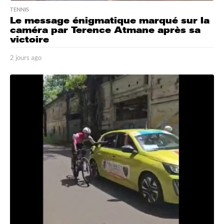
TENNIS
Le message énigmatique marqué sur la
caméra par Terence Atmane après sa
victoire
2 jours ago
2
j
o
u
r
s
a
g
o