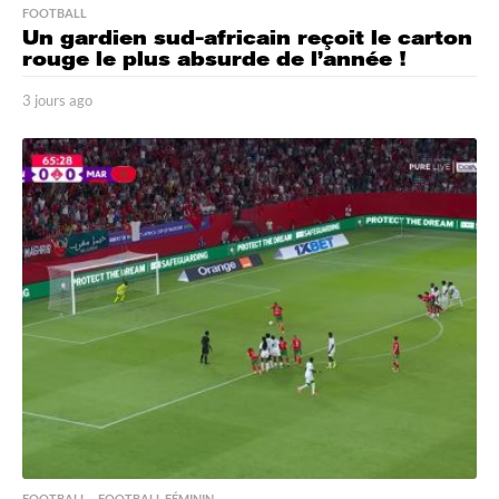
FOOTBALL
Un gardien sud-africain reçoit le carton
rouge le plus absurde de l’année !
3 jours ago
3
j
o
u
r
s
a
g
o
FOOTBALL
,
FOOTBALL FÉMININ