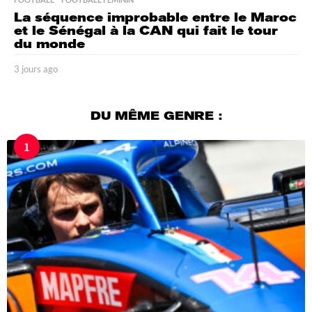
La séquence improbable entre le Maroc
et le Sénégal à la CAN qui fait le tour
du monde
3 jours ago
3
j
o
u
DU MÊME GENRE :
r
s
1
a
g
o