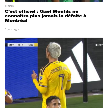
TENNIS
C’est officiel : Gaël Monfils ne
connaîtra plus jamais la défaite à
Montréal
1 jour ago
1
j
o
u
r
a
g
o