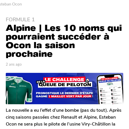
steban Ocon
FORMULE 1
2
Alpine | Les 10 noms qui
a
n
pourraient succéder à
s
Ocon la saison
a
prochaine
g
o
p
2 ans ago
2
2
a
a
a
r
n
T
s
n
o
a
s
m
g
a
G
o
g
a
l
o
La nouvelle a eu l’effet d’une bombe (pas du tout). Après
e
cinq saisons passées chez Renault et Alpine, Esteban
r
Ocon ne sera plus le pilote de l’usine Viry-Châtillon la
o