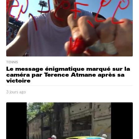
TENNIS
Le message énigmatique marqué sur la
caméra par Terence Atmane après sa
victoire
3 jours ago
3
j
o
u
r
s
a
g