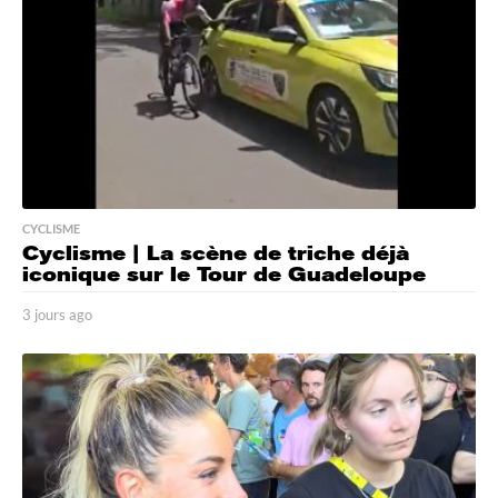
o
CYCLISME
Cyclisme | La scène de triche déjà
iconique sur le Tour de Guadeloupe
3 jours ago
3
j
o
u
r
s
a
g
o