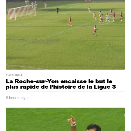
FOOTBALL
La Roche-sur-Yon encaisse le but le
plus rapide de l’histoire de la Ligue 3
8 heures ago
8
h
e
u
r
e
s