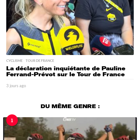
CYCLISME
,
TOUR DE FRANCE
La déclaration inquiétante de Pauline
Ferrand-Prévot sur le Tour de France
3 jours ago
3
j
o
u
DU MÊME GENRE :
r
s
1
a
g
o