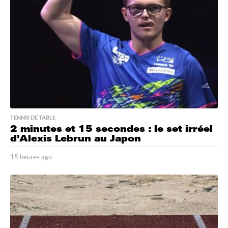
a
g
o
TENNIS DE TABLE
2 minutes et 15 secondes : le set irréel
d’Alexis Lebrun au Japon
15 heures ago
1
5
h
e
u
r
e
s