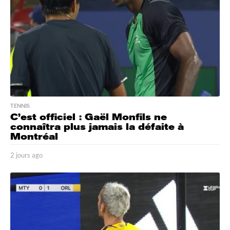
TENNIS
C’est officiel : Gaël Monfils ne
connaîtra plus jamais la défaite à
Montréal
2 jours ago
2
j
o
u
r
s
a
g