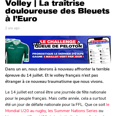
Volley | La traîtrise
a
n
douloureuse des Bleuets
s
à l’Euro
a
g
p
2 ans ago
2
o
a
a
r
n
2
T
s
a
o
a
n
m
g
G
s
o
a
a
l
Dans un an, nous devrons à nouveau affronter la terrible
g
e
épreuve du 14 juillet. Et le volley français n’est pas
o
r
étranger à ce nouveau traumatisme que nous vivons.
o
n
Le 14 juillet est censé être une journée de fête nationale
pour le peuple français. Mais cette année, cela a surtout
été un jour de défaite nationale pour la FFL. Que ce soit
le
Mondial U20 au rugby
,
les Summer Nations Series
ou