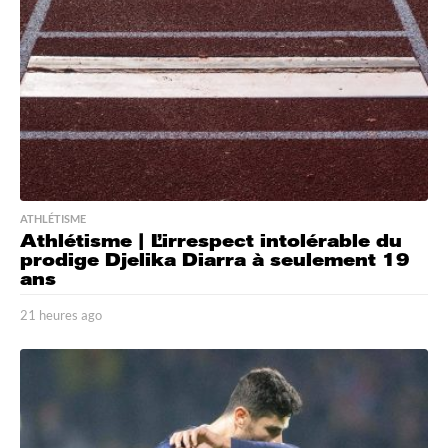
a
g
o
ATHLÉTISME
Athlétisme | L’irrespect intolérable du
prodige Djelika Diarra à seulement 19
ans
21 heures ago
2
1
h
e
u
r
e
s