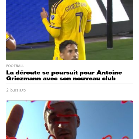
o
FOOTBALL
La déroute se poursuit pour Antoine
Griezmann avec son nouveau club
2 jours ago
2
j
o
u
r
s
a
g
o