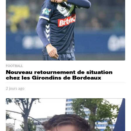
a
g
o
FOOTBALL
Nouveau retournement de situation
chez les Girondins de Bordeaux
2 jours ago
2
j
o
u
r
s
a
g