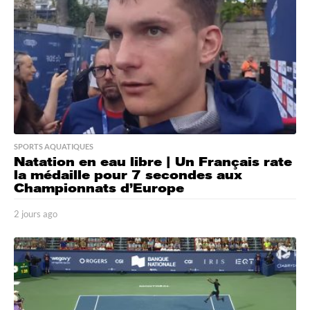
o
SPORTS AQUATIQUES
Natation en eau libre | Un Français rate
la médaille pour 7 secondes aux
Championnats d’Europe
2 jours ago
2
j
o
u
r
s
a
g