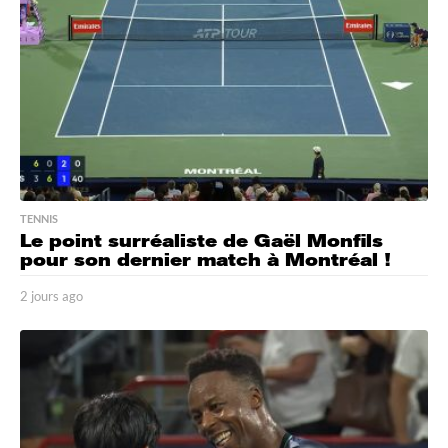
o
TENNIS
Le point surréaliste de Gaël Monfils
pour son dernier match à Montréal !
2 jours ago
2
j
o
u
r
s
a
g
o