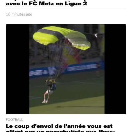
avec le FC Metz en Ligue 2
18 minutes ago
1
8
m
i
n
u
t
e
s
a
g
o
FOOTBALL
Le coup d’envoi de l’année vous est
offert par un parachutiste aux Pays-