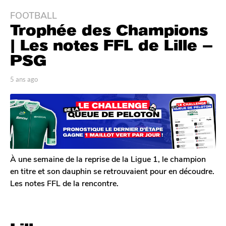
FOOTBALL
5
Trophée des Champions
a
n
| Les notes FFL de Lille –
s
PSG
a
g
p
5 ans ago
5
o
a
a
r
n
5
T
s
a
o
a
n
m
g
G
s
o
a
a
l
À une semaine de la reprise de la Ligue 1, le champion
g
e
en titre et son dauphin se retrouvaient pour en découdre.
o
r
Les notes FFL de la rencontre.
o
n