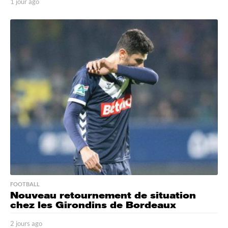
1 jour ago
1
j
o
u
r
a
g
o
FOOTBALL
Nouveau retournement de situation
chez les Girondins de Bordeaux
2 jours ago
2