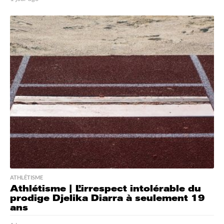
j
o
u
r
a
g
o
ATHLÉTISME
Athlétisme | L’irrespect intolérable du
prodige Djelika Diarra à seulement 19
ans