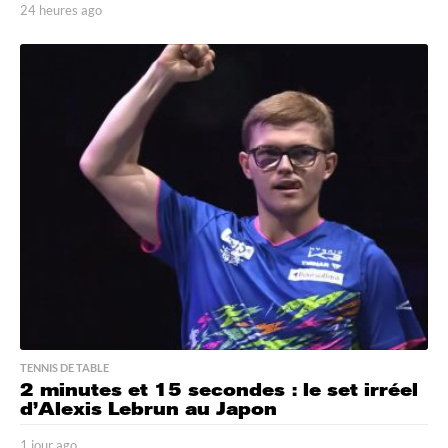
24 heures ago
2
4
h
e
u
r
e
s
a
g
o
TENNIS DE TABLE
2 minutes et 15 secondes : le set irréel
d’Alexis Lebrun au Japon
1 jour ago
1