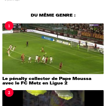
j
o
u
DU MÊME GENRE :
r
s
1
a
g
o
Le pénalty collector de Pape Moussa
avec le FC Metz en Ligue 2
2