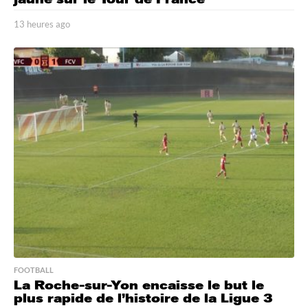
13 heures ago
1
3
h
e
u
r
e
s
a
g
o
FOOTBALL
La Roche-sur-Yon encaisse le but le
plus rapide de l’histoire de la Ligue 3