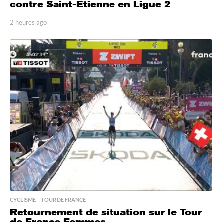
contre Saint-Étienne en Ligue 2
2 heures ago
2
h
e
u
r
e
s
a
g
o
CYCLISME
,
TOUR DE FRANCE
Retournement de situation sur le Tour
de France Femmes