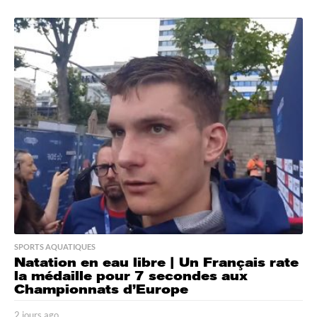
j
o
u
r
s
a
g
o
SPORTS AQUATIQUES
Natation en eau libre | Un Français rate
la médaille pour 7 secondes aux
Championnats d’Europe
2 jours ago
2