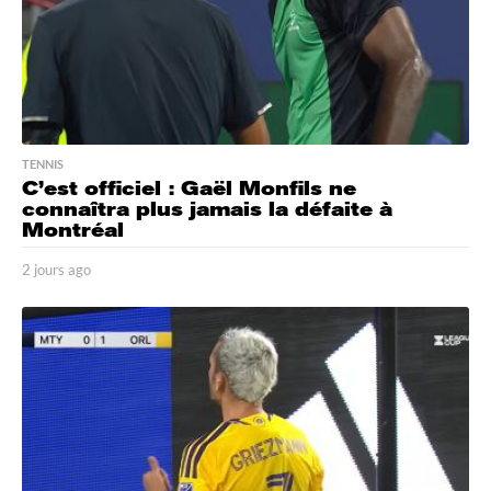
TENNIS
C’est officiel : Gaël Monfils ne
connaîtra plus jamais la défaite à
Montréal
2 jours ago
2
j
o
u
r
s
a
g
o