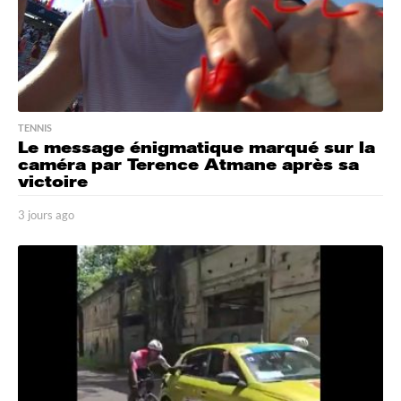
TENNIS
Le message énigmatique marqué sur la
caméra par Terence Atmane après sa
victoire
3 jours ago
3
j
o
u
r
s
a
g
o