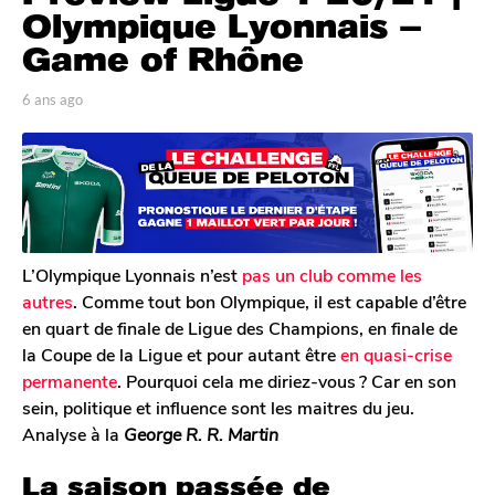
n
Olympique Lyonnais –
s
Game of Rhône
a
g
p
6 ans ago
6
o
a
a
r
n
6
A
s
a
n
a
n
t
g
o
s
o
i
a
n
L’Olympique Lyonnais n’est
pas un club comme les
g
e
autres
. Comme tout bon Olympique, il est capable d’être
o
D
en quart de finale de Ligue des Champions, en finale de
e
la Coupe de la Ligue et pour autant être
en quasi-crise
c
l
permanente
. Pourquoi cela me diriez-vous ? Car en son
e
sein, politique et influence sont les maitres du jeu.
r
Analyse à la
George R. R. Martin
c
q
La saison passée de