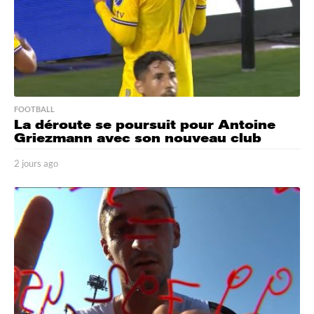
FOOTBALL
La déroute se poursuit pour Antoine
Griezmann avec son nouveau club
2 jours ago
2
j
o
u
r
s
a
g
o