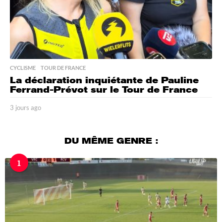
CYCLISME
,
TOUR DE FRANCE
La déclaration inquiétante de Pauline
Ferrand-Prévot sur le Tour de France
3 jours ago
3
j
o
u
DU MÊME GENRE :
r
s
1
a
g
o