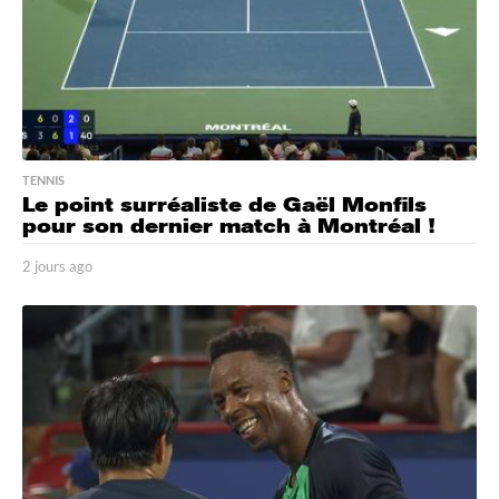
TENNIS
Le point surréaliste de Gaël Monfils
pour son dernier match à Montréal !
2 jours ago
2
j
o
u
r
s
a
g
o