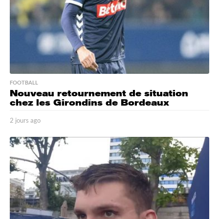
o
FOOTBALL
Nouveau retournement de situation
chez les Girondins de Bordeaux
2 jours ago
2
j
o
u
r
s
a
g
o