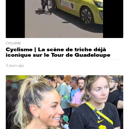
CYCLISME
Cyclisme | La scène de triche déjà
iconique sur le Tour de Guadeloupe
3 jours ago
3
j
o
u
r
s
a
g
o