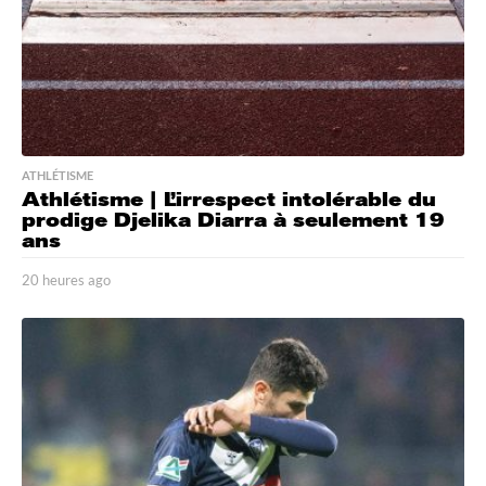
ATHLÉTISME
Athlétisme | L’irrespect intolérable du
prodige Djelika Diarra à seulement 19
ans
20 heures ago
2
0
h
e
u
r
e
s
a
g