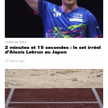
TENNIS DE TABLE
2 minutes et 15 secondes : le set irréel
d’Alexis Lebrun au Japon
15 heures ago
1
5
h
e
u
r
e
s
a
g
o