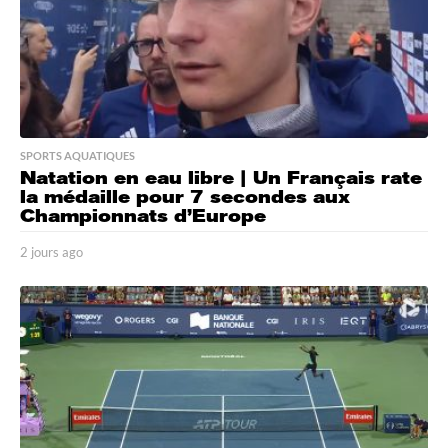
SPORTS AQUATIQUES
Natation en eau libre | Un Français rate
la médaille pour 7 secondes aux
Championnats d’Europe
2 jours ago
2
j
o
u
r
s
a
g
o