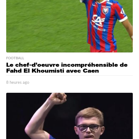
o
FOOTBALL
Le chef-d’oeuvre incompréhensible de
Fahd El Khoumisti avec Caen
8 heures ago
8
h
e
u
r
e
s
a
g
o