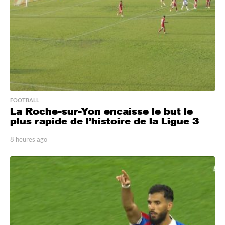
FOOTBALL
La Roche-sur-Yon encaisse le but le
plus rapide de l’histoire de la Ligue 3
8 heures ago
7
h
e
u
r
e
s
a
g