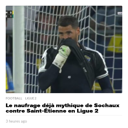
h
e
u
r
e
s
a
g
o
FOOTBALL
,
LIGUE 2
Le naufrage déjà mythique de Sochaux
contre Saint-Étienne en Ligue 2
3 heures ago
3
h