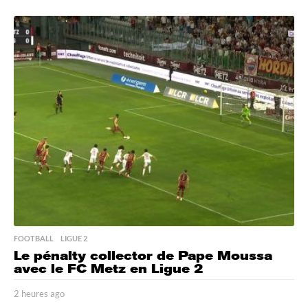
9
m
i
n
u
t
e
s
a
g
o
FOOTBALL
,
LIGUE 2
Le pénalty collector de Pape Moussa
avec le FC Metz en Ligue 2
2 heures ago
2
h