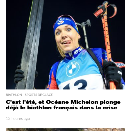
e
u
r
e
s
a
g
o
BIATHLON
,
SPORTS DE GLACE
C’est l’été, et Océane Michelon plonge
déjà le biathlon français dans la crise
13 heures ago
1
3
h