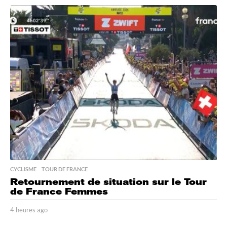
e
u
r
e
s
a
g
o
CYCLISME
,
TOUR DE FRANCE
Retournement de situation sur le Tour
de France Femmes
4 heures ago
4
h