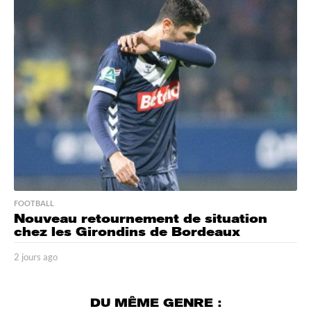
r
s
a
g
o
FOOTBALL
Nouveau retournement de situation
chez les Girondins de Bordeaux
2 jours ago
2
j
o
u
DU MÊME GENRE :
r