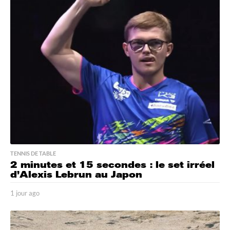
r
a
g
o
TENNIS DE TABLE
2 minutes et 15 secondes : le set irréel
d’Alexis Lebrun au Japon
1 jour ago
1
j
o
u