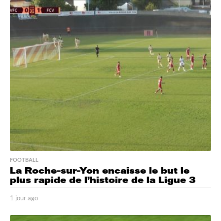
h
e
u
r
e
s
a
g
o
FOOTBALL
La Roche-sur-Yon encaisse le but le
plus rapide de l’histoire de la Ligue 3
1 jour ago
1
j
o