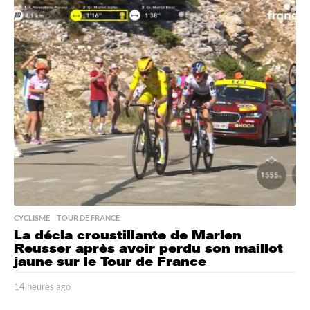
e
u
r
e
s
a
g
o
CYCLISME
,
TOUR DE FRANCE
La décla croustillante de Marlen
Reusser après avoir perdu son maillot
jaune sur le Tour de France
14 heures ago
1
4