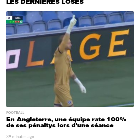
LES DERNIÈRES LOSES
FOOTBALL
En Angleterre, une équipe rate 100%
de ses pénaltys lors d’une séance
39 minutes ago
3