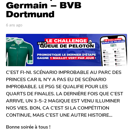
n
Germain – BVB
s
Dortmund
a
g
p
6 ans ago
6
o
a
a
r
n
6
A
s
a
n
a
n
t
g
o
s
o
i
a
n
C’EST FI-NI. SCÉNARIO IMPROBABLE AU PARC DES
g
e
PRINCES CAR IL N’Y A PAS EU DE SCÉNARIO
o
D
IMPROBABLE. LE PSG SE QUALIFIE POUR LES
e
QUARTS DE FINALES. LA DERNIÈRE FOIS QUE C’EST
c
l
ARRIVE, UN 3-5-2 MAGIQUE EST VENU ILLUMINER
e
NOS VIES. BON, CA C’EST SI LA COMPÉTITION
r
CONTINUE, MAIS C’EST UNE AUTRE HISTOIRE…
c
q
Bonne soirée à tous !