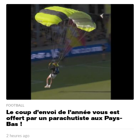
e
u
r
e
s
a
g
o
FOOTBALL
Le coup d’envoi de l’année vous est
offert par un parachutiste aux Pays-
Bas !
2 heures ago
2