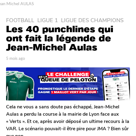
ean Michel AULAS
FOOTBALL
,
LIGUE 1
,
LIGUE DES CHAMPIONS
5
Les 40 punchlines qui
m
o
ont fait la légende de
i
Jean-Michel Aulas
s
a
p
5 mois ago
5
g
a
m
r
o
o
T
i
5
o
s
m
m
a
G
o
g
a
o
i
l
Cela ne vous a sans doute pas échappé, Jean-Michel
s
e
Aulas a perdu la course à la mairie de Lyon face aux
a
r
« Verts ». Et ce, après avoir déposé un ultime recours à la
o
g
VAR. Le scénario pouvait-il être pire pour JMA ? Bien sûr
n
o
que non.