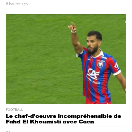
8 heures ago
7
h
e
u
r
e
s
a
g
o
FOOTBALL
Le chef-d’oeuvre incompréhensible de
Fahd El Khoumisti avec Caen