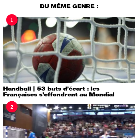
u
DU MÊME GENRE :
r
s
1
a
g
o
Handball | 53 buts d’écart : les
Françaises s’effondrent au Mondial
2