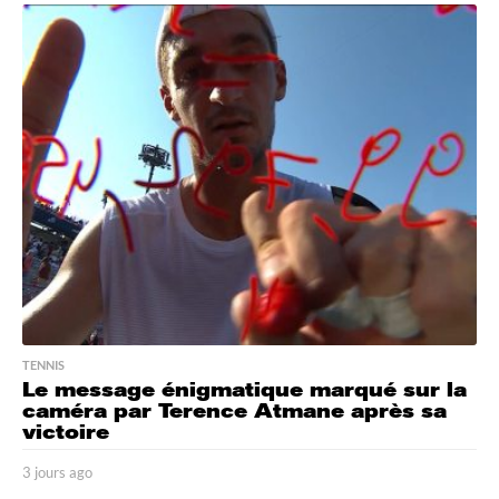
o
u
r
s
a
g
o
TENNIS
Le message énigmatique marqué sur la
caméra par Terence Atmane après sa
victoire
3 jours ago
3
j