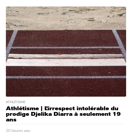
5
h
e
u
r
e
s
a
g
o
ATHLÉTISME
Athlétisme | L’irrespect intolérable du
prodige Djelika Diarra à seulement 19
ans
20 heures ago
2