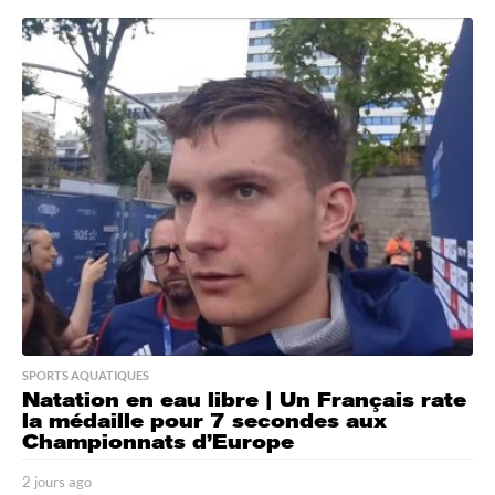
j
o
u
r
s
a
g
o
SPORTS AQUATIQUES
Natation en eau libre | Un Français rate
la médaille pour 7 secondes aux
Championnats d’Europe
2 jours ago
2