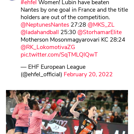
#ehfel
Women! Lubin have beaten
Nantes by one goal in France and the title
holders are out of the competition.
@NeptunesNantes
27:28
@MKS_ZL
@ladahandball
25:30
@StorhamarElite
Motherson Mosonmagyarovari KC 28:24
@RK_LokomotivaZG
pic.twitter.com/SqTMLQIQwT
— EHF European League
(@ehfel_official)
February 20, 2022