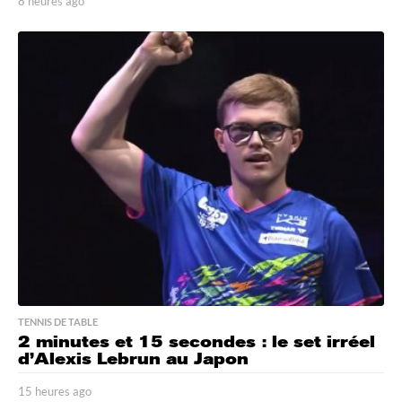
8 heures ago
8
h
e
u
r
e
s
a
g
o
TENNIS DE TABLE
2 minutes et 15 secondes : le set irréel
d’Alexis Lebrun au Japon
15 heures ago
1