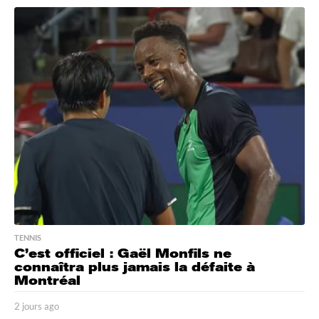
o
u
r
s
a
g
o
TENNIS
C’est officiel : Gaël Monfils ne
connaîtra plus jamais la défaite à
Montréal
2 jours ago
2