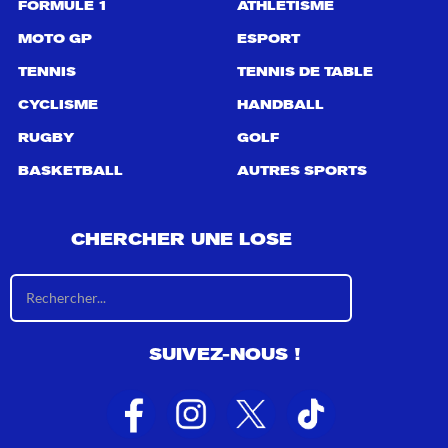
FORMULE 1
ATHLÉTISME
MOTO GP
ESPORT
TENNIS
TENNIS DE TABLE
CYCLISME
HANDBALL
RUGBY
GOLF
BASKETBALL
AUTRES SPORTS
CHERCHER UNE LOSE
R
é
s
u
SUIVEZ-NOUS !
l
t
a
t
s