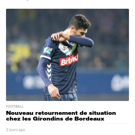
0
h
e
u
r
e
s
a
g
o
FOOTBALL
Nouveau retournement de situation
chez les Girondins de Bordeaux
2 jours ago
2