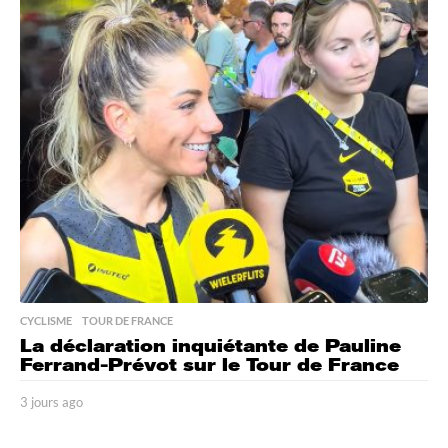
o
u
r
s
a
g
o
CYCLISME
,
TOUR DE FRANCE
La déclaration inquiétante de Pauline
Ferrand-Prévot sur le Tour de France
3 jours ago
3
j
o