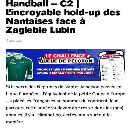
Handball – C2 |
a
n
L’incroyable hold-up des
s
Nantaises face à
a
Zaglebie Lubin
g
o
p
4 ans ago
4
4
a
a
a
r
n
T
s
n
o
a
s
m
g
a
G
o
g
a
l
o
Si le sacre des Neptunes de Nantes la saison passée en
e
Ligue Européen – l’équivalent de la petite Coupe d’Europe
r
– a placé les Françaises au sommet du continent, leur
o
parcours cette année va davantage rester dans les (nos)
n
annales. Il y a l’élimination, certes, mais surtout la
manière.