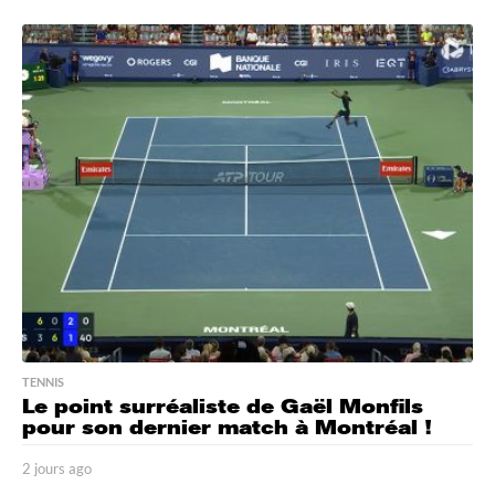
j
o
u
r
s
a
g
o
TENNIS
Le point surréaliste de Gaël Monfils
pour son dernier match à Montréal !
2 jours ago
2
j