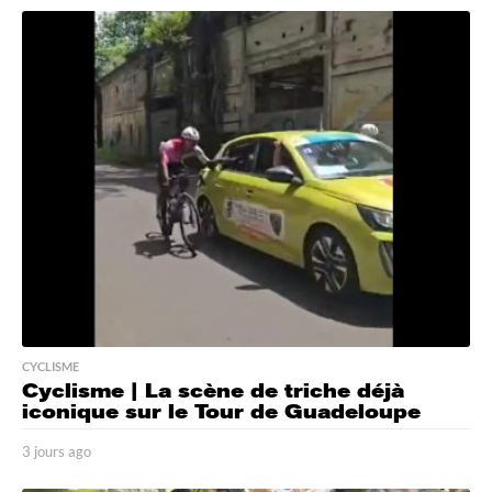
o
u
r
s
a
g
o
CYCLISME
Cyclisme | La scène de triche déjà
iconique sur le Tour de Guadeloupe
3 jours ago
3
j