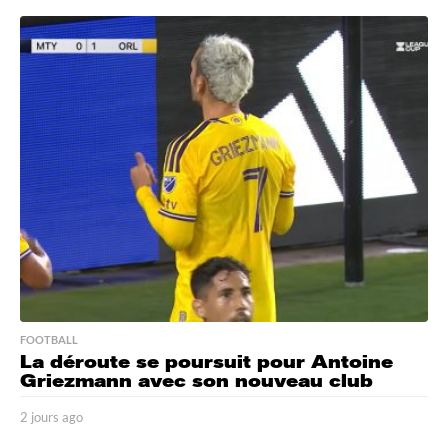
j
o
u
r
s
a
g
o
FOOTBALL
La déroute se poursuit pour Antoine
Griezmann avec son nouveau club
2 jours ago
2
j