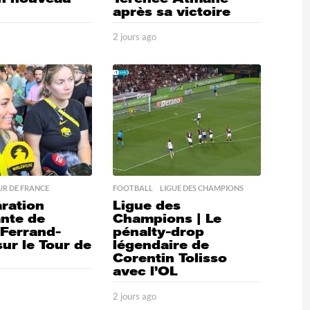
après sa victoire
o
1
2 jours ago
2
8
j
h
o
e
u
u
r
r
s
e
a
s
g
a
o
g
o
R DE FRANCE
FOOTBALL
,
LIGUE DES CHAMPIONS
aration
Ligue des
ante de
Champions | Le
 Ferrand-
pénalty-drop
ur le Tour de
légendaire de
Corentin Tolisso
avec l’OL
2 jours ago
2
j