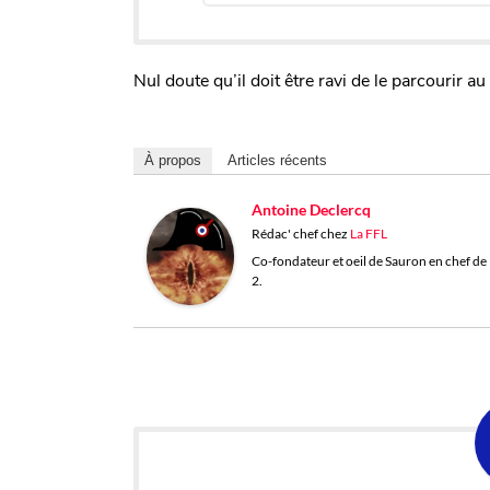
Nul doute qu’il doit être ravi de le parcourir a
À propos
Articles récents
Antoine Declercq
Rédac' chef
chez
La FFL
Co-fondateur et oeil de Sauron en chef de l
2.