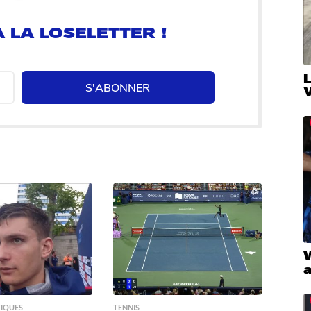
 LA LOSELETTER !
S'ABONNER
V
W
a
IQUES
TENNIS