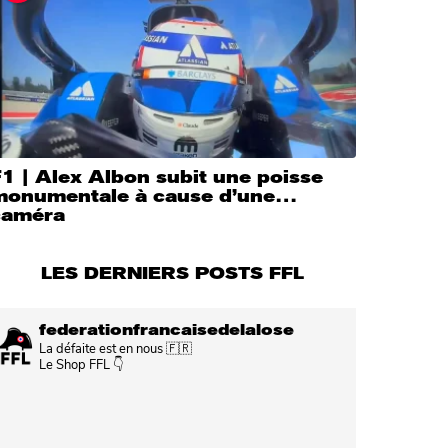
1 | Alex Albon subit une poisse
monumentale à cause d’une…
caméra
LES DERNIERS POSTS FFL
federationfrancaisedelalose
La défaite est en nous 🇫🇷
Le Shop FFL 👇