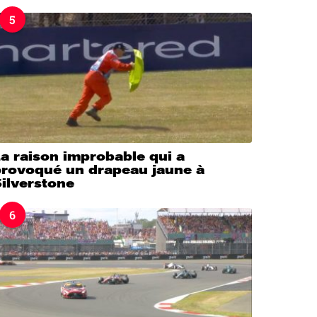
5
a raison improbable qui a
provoqué un drapeau jaune à
ilverstone
6