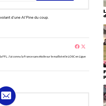
L
d
u volant d’une Al’Pine du coup.
a FFL. J'ai connu la France sans étoile sur le maillot et le LOSC en Ligue
F
p