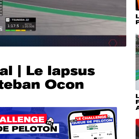
L
P
l | Le lapsus
teban Ocon
L
A