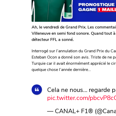
i
a
n
g
e
o
D
e
c
Ah, le vendredi de Grand Prix. Les commentai
l
Villeneuve en semi fond sonore. Quand tout à 
e
détecteur FFL a sonné.
r
c
q
Interrogé sur l’annulation du Grand Prix du Ca
Esteban Ocon a donné son avis. Triste de ne pa
Turquie car il avait énormément apprécié le c
quelque chose l’année dernière…
Cela ne nous… regarde p
pic.twitter.com/pbcvP8
— CANAL+ F1® (@Cana