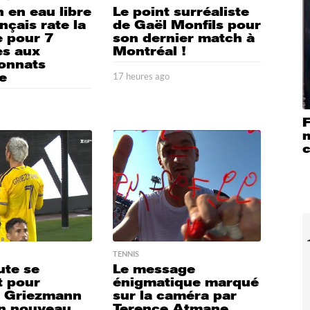
 en eau libre
Le point surréaliste
nçais rate la
de Gaël Monfils pour
e pour 7
son dernier match à
es aux
Montréal !
onnats
e
17 heures ago
1
7
o
1
h
3
e
F
h
u
e
r
u
e
r
s
e
a
s
g
a
o
g
o
TENNIS
ute se
Le message
t pour
énigmatique marqué
e Griezmann
sur la caméra par
n nouveau
Terence Atmane