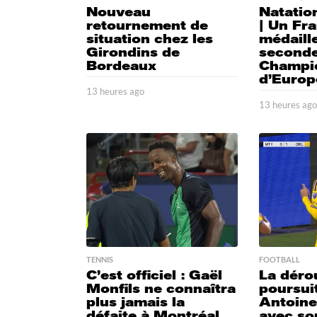
Nouveau
Natation
retournement de
| Un Fra
situation chez les
médaill
Girondins de
second
Bordeaux
Champi
d’Europ
13 heures ago
1
3
13 heures ag
h
e
u
r
e
s
a
g
o
TENNIS
FOOTBALL
C’est officiel : Gaël
La déro
Monfils ne connaîtra
poursui
plus jamais la
Antoin
défaite à Montréal
avec so