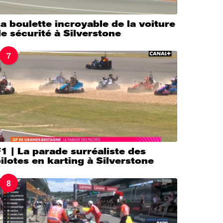
a boulette incroyable de la voiture
e sécurité à Silverstone
7
1 | La parade surréaliste des
ilotes en karting à Silverstone
8