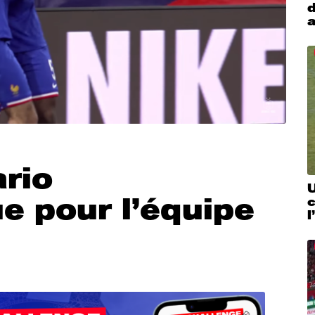
d
a
ario
U
e pour l’équipe
c
l