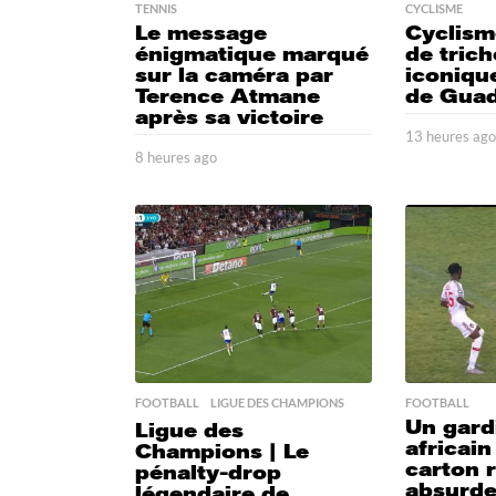
TENNIS
CYCLISME
Le message
Cyclism
énigmatique marqué
de trich
sur la caméra par
iconique
Terence Atmane
de Gua
après sa victoire
13 heures ag
8 heures ago
1
2
h
e
u
r
e
s
a
g
o
FOOTBALL
,
LIGUE DES CHAMPIONS
FOOTBALL
Un gard
Ligue des
africain
Champions | Le
carton 
pénalty-drop
absurde
légendaire de