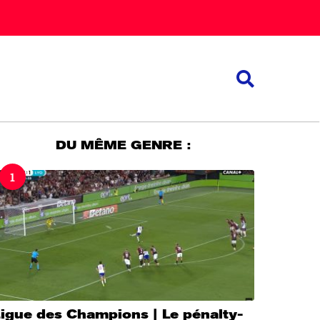
DU MÊME GENRE :
1
igue des Champions | Le pénalty-