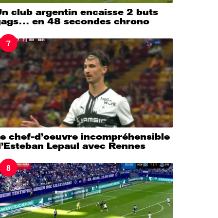
n club argentin encaisse 2 buts
gags… en 48 secondes chrono
7
Le chef-d’oeuvre incompréhensible
d’Esteban Lepaul avec Rennes
8