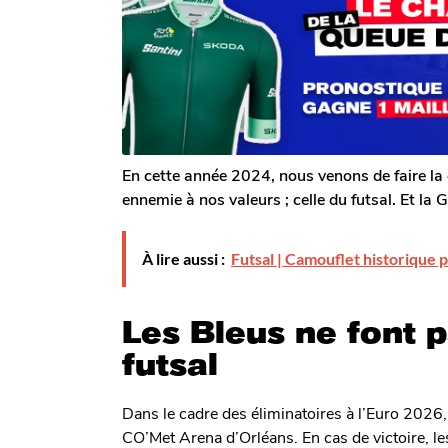
s
o
a
m
a
g
G
o
g
a
o
l
e
r
o
n
En cette année 2024, nous venons de faire la
ennemie à nos valeurs ; celle du futsal. Et la Gé
À lire aussi :
Futsal | Camouflet historique p
Les Bleus ne font 
futsal
Dans le cadre des éliminatoires à l’Euro 2026, l
CO’Met Arena d’Orléans. En cas de victoire, 