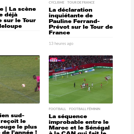
CYCLISME
,
TOUR DE FRANCE
e | La scène
La déclaration
e déjà
inquiétante de
 sur le Tour
Pauline Ferrand-
deloupe
Prévot sur le Tour de
France
o
1
3
13 heures ago
1
h
3
e
h
u
e
r
u
e
r
s
e
a
s
g
a
o
g
o
FOOTBALL
,
FOOTBALL FÉMININ
ien sud-
La séquence
 reçoit le
improbable entre le
rouge le plus
Maroc et le Sénégal
 de l’année !
à la CAN qui fait le