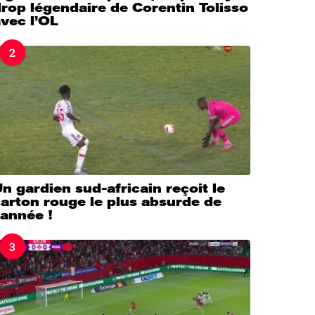
rop légendaire de Corentin Tolisso
vec l’OL
2
n gardien sud-africain reçoit le
arton rouge le plus absurde de
’année !
3