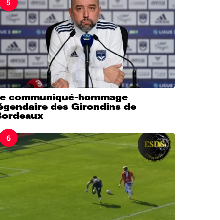
5
Le communiqué-hommage
légendaire des Girondins de
Bordeaux
6