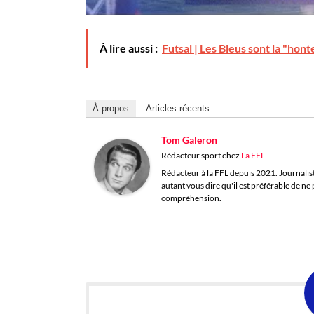
À lire aussi :
Futsal | Les Bleus sont la "hon
À propos
Articles récents
Tom Galeron
Rédacteur sport
chez
La FFL
Rédacteur à la FFL depuis 2021. Journaliste 
autant vous dire qu'il est préférable de n
compréhension.