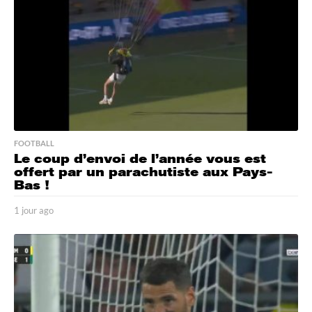
FOOTBALL
Le coup d’envoi de l’année vous est
offert par un parachutiste aux Pays-
Bas !
1 jour ago
1
j
o
u
r
a
g
o