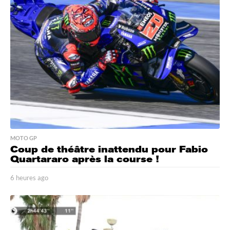
MOTO GP
Coup de théâtre inattendu pour Fabio
Quartararo après la course !
6 heures ago
5
h
e
u
r
e