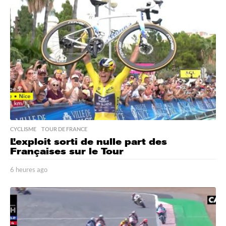
s
a
g
o
CYCLISME
,
TOUR DE FRANCE
L’exploit sorti de nulle part des
Françaises sur le Tour
6 heures ago
6
h
e
u
r
e