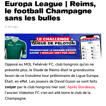
Europa League | Reims,
n
s
le football Champagne
a
sans les bulles
g
o
p
6 ans ago
6
a
6
a
r
n
a
T
s
n
o
a
s
m
g
G
o
a
a
g
l
Opposé au MOL Fehérvár FC, club hongrois qu’on ne
o
e
présente plus, le Stade de Reims était le grandissime
r
favori de ce troisième tour préliminaire de Ligue Europa.
o
Était, en effet. Les joueurs de David Guion se sont faits
n
swiper
par le club hongrois hier soir.
Après Bordeaux
,
l’ancien Videoton FC s’en est allé boire le club de la
Champagne.