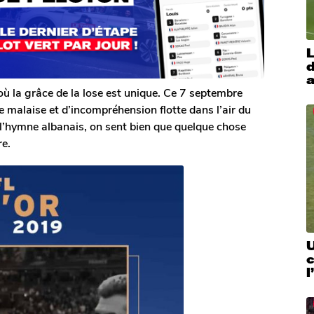
L
d
a
où la grâce de la lose est unique. Ce 7 septembre
alaise et d’incompréhension flotte dans l’air du
 l’hymne albanais, on sent bien que quelque chose
re.
U
c
l