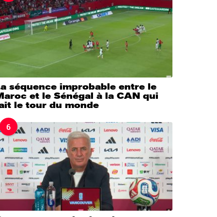
La séquence improbable entre le
aroc et le Sénégal à la CAN qui
ait le tour du monde
6