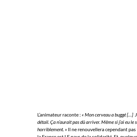
L’animateur raconte :
« Mon cerveau a buggé […] J
détail. Ça n’aurait pas dû arriver. Même si j’ai eu l
horriblement.
» Il ne renouvellera cependant pas
la France est LE pays de la solidarité. Et, quelqu