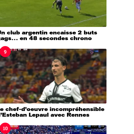
n club argentin encaisse 2 buts
gags… en 48 secondes chrono
9
Le chef-d’oeuvre incompréhensible
d’Esteban Lepaul avec Rennes
10