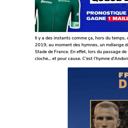
o
o
s
i
a
n
g
e
o
D
e
c
Il y a des instants comme ça, hors du temps, 
l
2019, au moment des hymnes, un mélange de m
e
Stade de France. En effet, lors du passage de
r
c
cloche… et pour cause. C’est l’hymne d’Andor
q