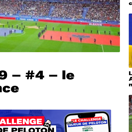
9 – #4 – le
L
nce