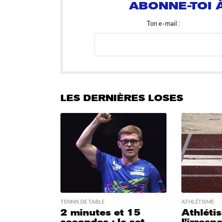
Ton e-mail :
LES DERNIÈRES LOSES
TENNIS DE TABLE
ATHLÉTISME
2 minutes et 15
Athléti
secondes : le set
L’irresp