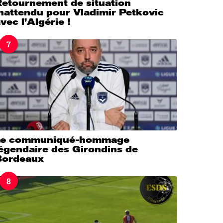
Retournement de situation
nattendu pour Vladimir Petkovic
vec l’Algérie !
7
Le communiqué-hommage
légendaire des Girondins de
Bordeaux
8