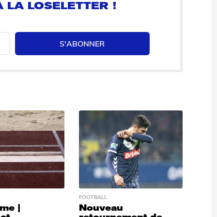
S'ABONNER
FOOTBALL
sme |
Nouveau
ect
retournement de