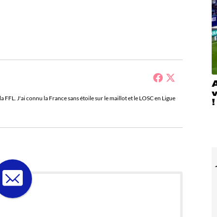
A
a FFL. J'ai connu la France sans étoile sur le maillot et le LOSC en Ligue
!
 LA LOSELETTER !