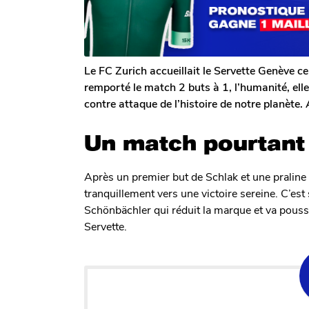
a
n
g
e
o
D
e
c
Le FC Zurich accueillait le Servette Genève ce
l
remporté le match 2 buts à 1, l’humanité, ell
e
contre attaque de l’histoire de notre planète. 
r
c
q
Un match pourtant 
Après un premier but de Schlak et une praline l
tranquillement vers une victoire sereine. C’est
Schönbächler qui réduit la marque et va pousse
Servette.