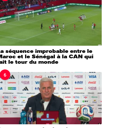
La séquence improbable entre le
aroc et le Sénégal à la CAN qui
ait le tour du monde
6