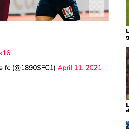
U
8s16
tte fc (@1890SFC1)
April 11, 2021