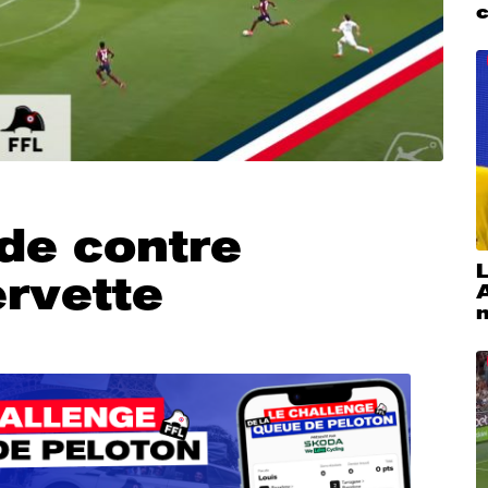
nde contre
L
rvette