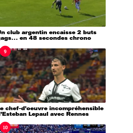
n club argentin encaisse 2 buts
gags… en 48 secondes chrono
9
Le chef-d’oeuvre incompréhensible
d’Esteban Lepaul avec Rennes
10