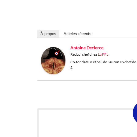
À propos
Articles récents
Antoine Declercq
Rédac' chef
chez
La FFL
Co-fondateur et oeil de Sauron en chef de l
2.
ABONNE-TOI À