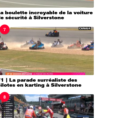
a boulette incroyable de la voiture
e sécurité à Silverstone
7
1 | La parade surréaliste des
ilotes en karting à Silverstone
8