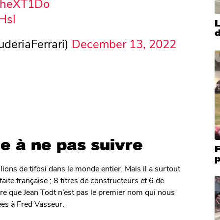
6AheXT1Do
Hsl
L
d
uderiaFerrari)
December 13, 2022
e à ne pas suivre
F
p
ions de tifosi dans le monde entier. Mais il a surtout
ite française ; 8 titres de constructeurs et 6 de
ire que Jean Todt n’est pas le premier nom qui nous
dées à Fred Vasseur.