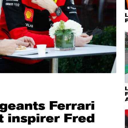
L
P
L
A
igeants Ferrari
t inspirer Fred