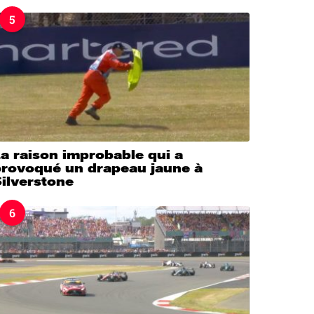
5
a raison improbable qui a
provoqué un drapeau jaune à
ilverstone
6