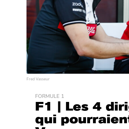
Fred Vasseur
FORMULE 1
4
F1 | Les 4 dir
a
n
qui pourraien
s
a