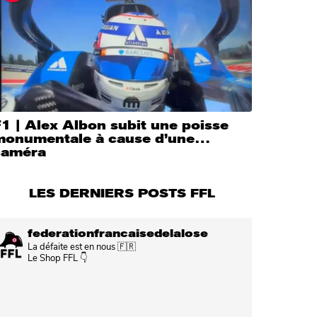
1 | Alex Albon subit une poisse
monumentale à cause d’une…
caméra
LES DERNIERS POSTS FFL
federationfrancaisedelalose
La défaite est en nous 🇫🇷
Le Shop FFL 👇