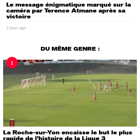
Le message énigmatique marqué sur la
caméra par Terence Atmane après sa
victoire
3 jours ago
3
j
o
u
DU MÊME GENRE :
r
s
1
a
g
o
La Roche-sur-Yon encaisse le but le plus
rapide de l’histoire de la Ligue 3