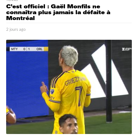
C’est officiel : Gaël Monfils ne
connaîtra plus jamais la défaite à
Montréal
2 jours ago
2
j
o
u
r
s
a
g
o