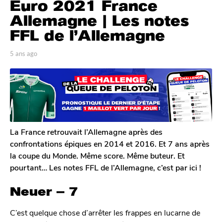
Euro 2021 France
a
n
Allemagne | Les notes
s
FFL de l’Allemagne
a
g
p
5 ans ago
5
o
a
a
r
n
5
J
s
a
o
a
n
n
g
a
s
o
s
a
La France retrouvait l’Allemagne après des
g
confrontations épiques en 2014 et 2016. Et 7 ans après
o
la coupe du Monde. Même score. Même buteur. Et
pourtant… Les notes FFL de l’Allemagne, c’est par ici !
Neuer – 7
C’est quelque chose d’arrêter les frappes en lucarne de