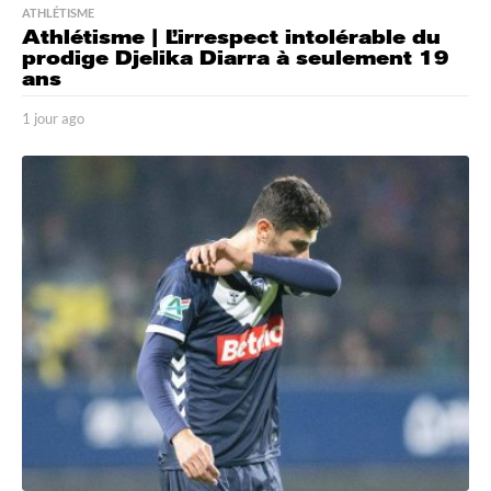
ATHLÉTISME
Athlétisme | L’irrespect intolérable du
prodige Djelika Diarra à seulement 19
ans
1 jour ago
1
j
o
u
r
a
g
o