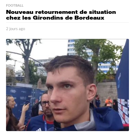
FOOTBALL
Nouveau retournement de situation
chez les Girondins de Bordeaux
2 jours ago
2
j
o
u
r
s
a
g
o