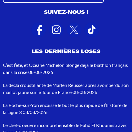
s
u
SUIVEZ-NOUS !
l
t
a
t
s
d
e
LES DERNIÈRES LOSES
r
e
c
C’est l’été, et Océane Michelon plonge déjà le biathlon français
h
dans la crise
08/08/2026
e
r
La décla croustillante de Marlen Reusser après avoir perdu son
c
h
maillot jaune sur le Tour de France
08/08/2026
e
p
La Roche-sur-Yon encaisse le but le plus rapide de l’histoire de
o
la Ligue 3
08/08/2026
u
r
Le chef-d’oeuvre incompréhensible de Fahd El Khoumisti avec
: