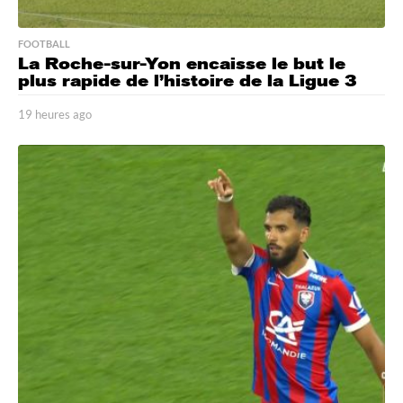
FOOTBALL
La Roche-sur-Yon encaisse le but le
plus rapide de l’histoire de la Ligue 3
19 heures ago
1
8
h
e
u
r
e
s
a
g
o