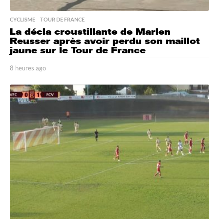
CYCLISME
,
TOUR DE FRANCE
La décla croustillante de Marlen
Reusser après avoir perdu son maillot
jaune sur le Tour de France
8 heures ago
8
h
e
u
r
e
s
a
g
o