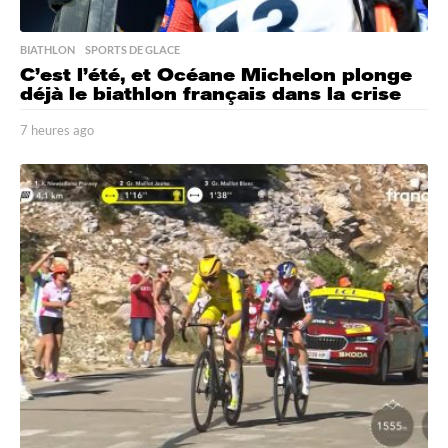
BIATHLON
,
SPORTS DE GLACE
C’est l’été, et Océane Michelon plonge
déjà le biathlon français dans la crise
7 heures ago
7
h
e
u
r
e
s
a
g
o