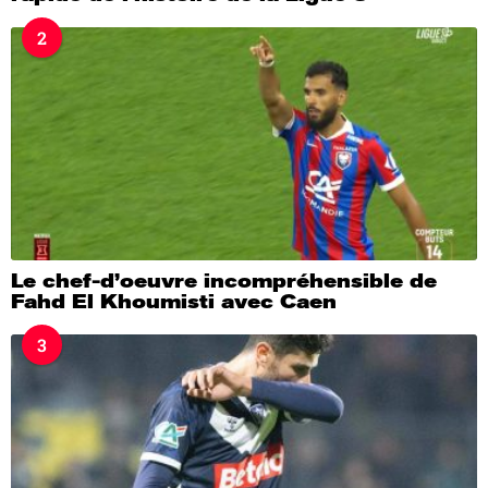
2
Le chef-d’oeuvre incompréhensible de
Fahd El Khoumisti avec Caen
3