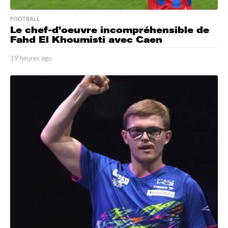
FOOTBALL
Le chef-d’oeuvre incompréhensible de
Fahd El Khoumisti avec Caen
19 heures ago
1
9
h
e
u
r
e
s
a
g
o