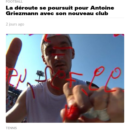
FOOTBALL
La déroute se poursuit pour Antoine
Griezmann avec son nouveau club
2 jours ago
2
j
o
u
r
s
a
g
o
TENNIS