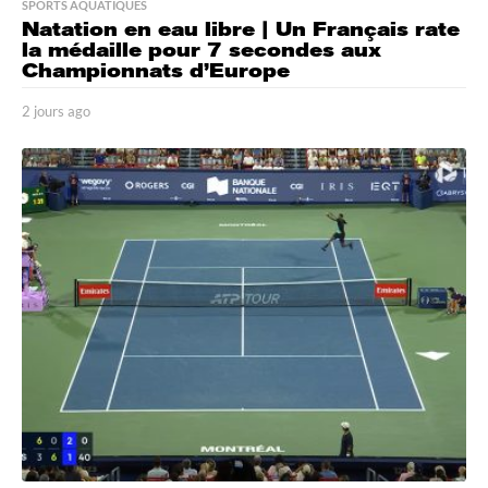
SPORTS AQUATIQUES
Natation en eau libre | Un Français rate
la médaille pour 7 secondes aux
Championnats d’Europe
2 jours ago
2
j
o
u
r
s
a
g
o