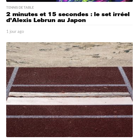
TENNIS DE TABLE
2 minutes et 15 secondes : le set irréel
d’Alexis Lebrun au Japon
1 jour ago
1
j
o
u
r
a
g
o