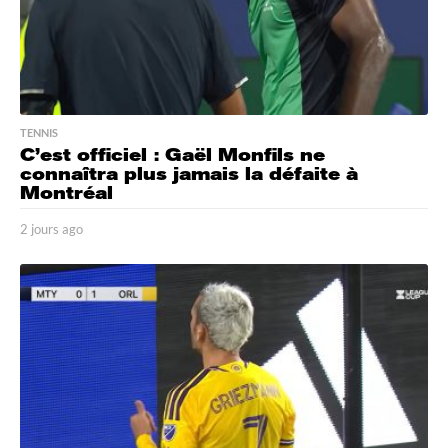
TENNIS
C’est officiel : Gaël Monfils ne
connaîtra plus jamais la défaite à
Montréal
2 jours ago
2
j
o
u
r
s
a
g
o