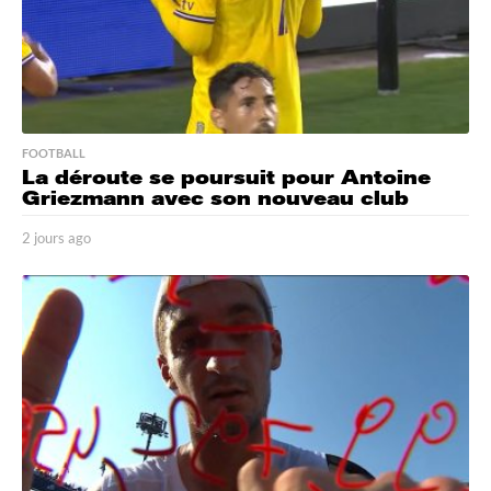
FOOTBALL
La déroute se poursuit pour Antoine
Griezmann avec son nouveau club
2 jours ago
2
j
o
u
r
s
a
g
o