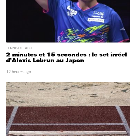
TENNIS DE TABLE
2 minutes et 15 secondes : le set irréel
d’Alexis Lebrun au Japon
12 heures ago
1
2
h
e
u
r
e
s
a
g
o