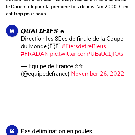
le Danemark pour la première fois depuis l’an 2000. C’en
est trop pour nous.
𝙌𝙐𝘼𝙇𝙄𝙁𝙄𝙀𝙎 🔥
Direction les 8⃣es de finale de la Coupe
du Monde 🇫🇷
#FiersdetreBleus
#FRADAN
pic.twitter.com/UEaUc1jlOG
— Equipe de France ⭐⭐
(@equipedefrance)
November 26, 2022
Pas d’élimination en poules