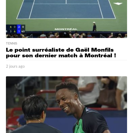
TENNIS
Le point surréaliste de Gaël Monfils
pour son dernier match à Montréal !
2 jours ago
2
j
o
u
r
s
a
g
o