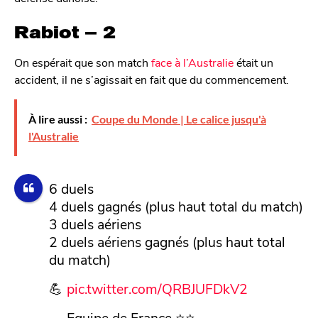
Rabiot – 2
On espérait que son match
face à l’Australie
était un
accident, il ne s’agissait en fait que du commencement.
À lire aussi :
Coupe du Monde | Le calice jusqu'à
l'Australie
6 duels
4 duels gagnés (plus haut total du match)
3 duels aériens
2 duels aériens gagnés (plus haut total
du match)
💪
pic.twitter.com/QRBJUFDkV2
— Equipe de France ⭐⭐