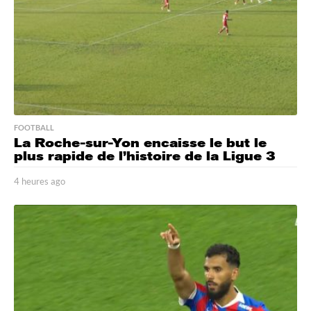
FOOTBALL
La Roche-sur-Yon encaisse le but le
plus rapide de l’histoire de la Ligue 3
4 heures ago
4
h
e
u
r
e
s
a
g
o