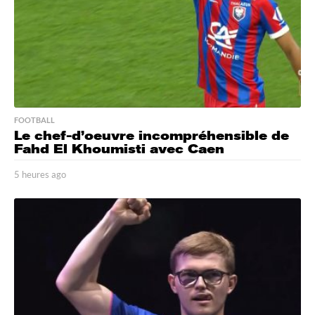
FOOTBALL
Le chef-d’oeuvre incompréhensible de
Fahd El Khoumisti avec Caen
5 heures ago
5
h
e
u
r
e
s
a
g
o