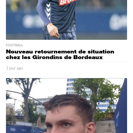
FOOTBALL
Nouveau retournement de situation
chez les Girondins de Bordeaux
1 jour ago
1
j
o
u
r
a
g
o