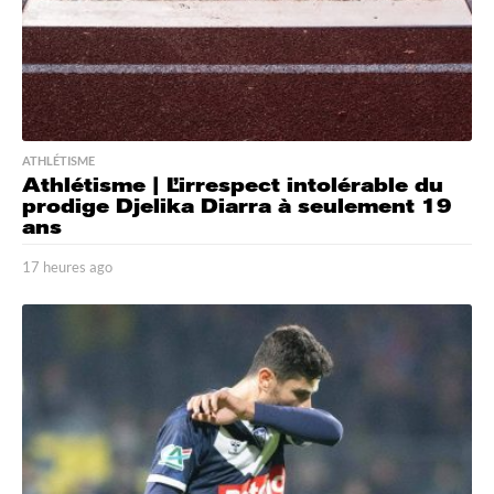
ATHLÉTISME
Athlétisme | L’irrespect intolérable du
prodige Djelika Diarra à seulement 19
ans
17 heures ago
1
7
h
e
u
r
e
s
a
g
o