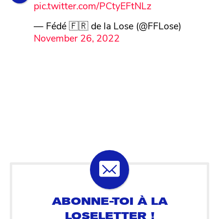
pic.twitter.com/PCtyEFtNLz
— Fédé 🇫🇷 de la Lose (@FFLose)
November 26, 2022