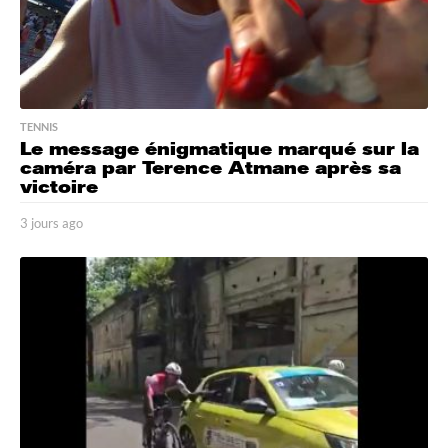
TENNIS
Le message énigmatique marqué sur la
caméra par Terence Atmane après sa
victoire
3 jours ago
3
j
o
u
r
s
a
g
o