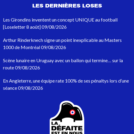
e
LES DERNIÈRES LOSES
r
e
c
Les Girondins inventent un concept UNIQUE au football
h
[Loseletter 8 août]
09/08/2026
e
r
Arthur Rinderknech signe un point inexplicable au Masters
c
h
1000 de Montréal
09/08/2026
e
p
Scène lunaire en Uruguay avec un ballon qui termine… sur la
o
route
09/08/2026
u
r
En Angleterre, une équipe rate 100% de ses pénaltys lors d’une
:
séance
09/08/2026