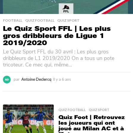
FOOTBALL
,
QUIZ FOOTBALL
,
QUIZ SPORT
Le Quiz Sport FFL | Les plus
gros dribbleurs de Ligue 1
2019/2020
Le Quiz Sport FFL du 30 avril : Les plus gros
dribbleurs de L1 2019/2020 On a tous un pote
tricoteur. Ce mec qui, même...
par
Antoine Declercq
Il y a 6 ans
I
l
y
a
6
a
QUIZ FOOTBALL
,
QUIZ SPORT
n
Quiz Foot | Retrouvez
s
les joueurs qui ont
joué au Milan AC et à