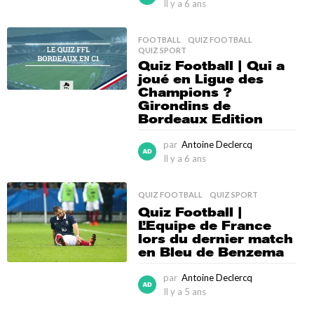
Il y a 6 ans
I
l
y
FOOTBALL
,
QUIZ FOOTBALL
,
a
QUIZ SPORT
6
Quiz Football | Qui a
a
joué en Ligue des
n
Champions ?
s
Girondins de
Bordeaux Edition
par
Antoine Declercq
Il y a 6 ans
I
l
y
QUIZ FOOTBALL
,
QUIZ SPORT
a
Quiz Football |
6
L’Equipe de France
a
lors du dernier match
n
en Bleu de Benzema
s
par
Antoine Declercq
Il y a 5 ans
I
l