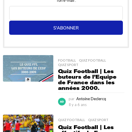
Ton e-mail :
S'ABONNER
FOOTBALL
,
QUIZ FOOTBALL
,
QUIZ SPORT
Quiz Football | Les
buteurs de l’Equipe
de France dans les
années 2000.
par
Antoine Declercq
Il y a 6 ans
I
l
y
QUIZ FOOTBALL
,
QUIZ SPORT
a
Quiz Football | Les
6