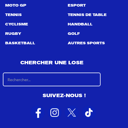
MOTO GP
ESPORT
TENNIS
TENNIS DE TABLE
CYCLISME
HANDBALL
RUGBY
GOLF
BASKETBALL
AUTRES SPORTS
CHERCHER UNE LOSE
R
é
s
u
SUIVEZ-NOUS !
l
t
a
t
s
d