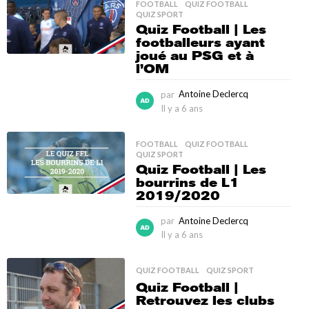
FOOTBALL
,
QUIZ FOOTBALL
,
a
QUIZ SPORT
6
Quiz Football | Les
a
footballeurs ayant
n
joué au PSG et à
s
l’OM
par
Antoine Declercq
Il y a 6 ans
I
l
y
FOOTBALL
,
QUIZ FOOTBALL
,
a
QUIZ SPORT
6
Quiz Football | Les
a
bourrins de L1
n
2019/2020
s
par
Antoine Declercq
Il y a 6 ans
I
l
y
QUIZ FOOTBALL
,
QUIZ SPORT
a
Quiz Football |
6
Retrouvez les clubs
a