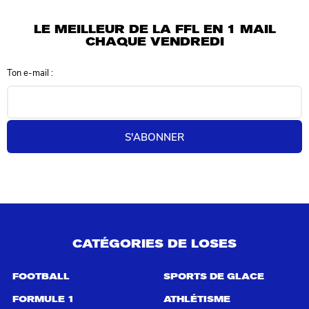
u
l
LE MEILLEUR DE LA FFL EN 1 MAIL
t
CHAQUE VENDREDI
a
t
Ton e-mail :
s
d
e
r
e
S'ABONNER
c
h
e
r
c
h
e
p
CATÉGORIES DE LOSES
o
u
r
FOOTBALL
SPORTS DE GLACE
:
FORMULE 1
ATHLÉTISME