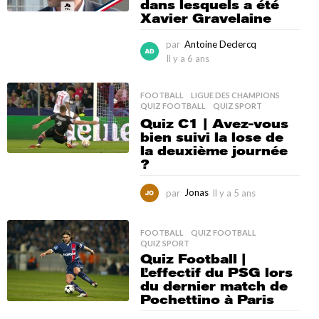
dans lesquels a été
n
Xavier Gravelaine
s
par
Antoine Declercq
Il y a 6 ans
I
l
y
FOOTBALL
,
LIGUE DES CHAMPIONS
,
a
QUIZ FOOTBALL
,
QUIZ SPORT
6
Quiz C1 | Avez-vous
a
bien suivi la lose de
n
la deuxième journée
s
?
par
Jonas
Il y a 5 ans
I
l
y
a
FOOTBALL
,
QUIZ FOOTBALL
,
QUIZ SPORT
5
Quiz Football |
a
L’effectif du PSG lors
n
du dernier match de
s
Pochettino à Paris