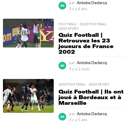
par
Antoine Declercq
Il y a 6 ans
I
l
y
FOOTBALL
,
QUIZ FOOTBALL
,
a
QUIZ SPORT
6
Quiz Football |
a
Retrouvez les 23
n
joueurs de France
s
2002
par
Antoine Declercq
Il y a 2 mois
I
l
y
QUIZ FOOTBALL
,
QUIZ SPORT
a
Quiz Football | Ils ont
2
joué à Bordeaux et à
m
Marseille
o
i
par
Antoine Declercq
s
Il y a 5 ans
I
l
y