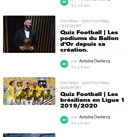
Il y a 6 ans
I
l
y
FOOTBALL
,
QUIZ FOOTBALL
,
a
QUIZ SPORT
6
Quiz Football | Les
a
podiums du Ballon
n
d’Or depuis sa
s
création.
par
Antoine Declercq
Il y a 4 ans
I
l
y
FOOTBALL
,
QUIZ FOOTBALL
,
a
QUIZ SPORT
4
Quiz Football | Les
a
brésiliens en Ligue 1
n
2019/2020
s
par
Antoine Declercq
Il y a 6 ans
I
l
y