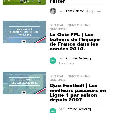
l’Inter
par
Tom Galeron
Il y a 3 ans
I
l
y
a
FOOTBALL
,
QUIZ FOOTBALL
,
QUIZ SPORT
3
Le Quiz FFL | Les
a
buteurs de l’Equipe
n
de France dans les
s
années 2010.
par
Antoine Declercq
Il y a 6 ans
I
l
y
FOOTBALL
,
QUIZ FOOTBALL
,
a
QUIZ SPORT
6
Quiz Football | Les
a
meilleurs passeurs en
n
Ligue 1 par saison
s
depuis 2007
par
Antoine Declercq