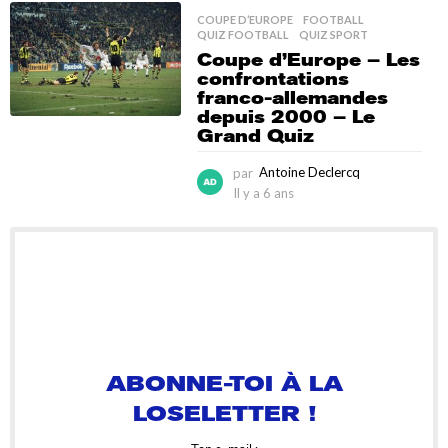
y
COUPE D’EUROPE
,
FOOTBALL
,
a
QUIZ FOOTBALL
,
QUIZ SPORT
5
Coupe d’Europe – Les
a
confrontations
n
franco-allemandes
s
depuis 2000 – Le
Grand Quiz
par
Antoine Declercq
Il y a 6 ans
I
l
y
a
6
a
n
ABONNE-TOI À LA
s
LOSELETTER !