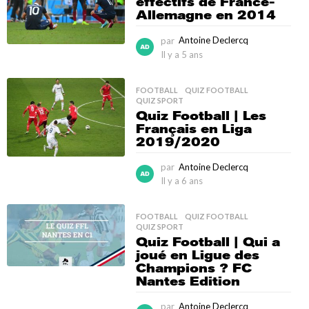
effectifs de France-
a
Allemagne en 2014
n
s
par
Antoine Declercq
Il y a 5 ans
I
l
y
FOOTBALL
,
QUIZ FOOTBALL
,
a
QUIZ SPORT
5
Quiz Football | Les
a
Français en Liga
n
2019/2020
s
par
Antoine Declercq
Il y a 6 ans
I
l
y
FOOTBALL
,
QUIZ FOOTBALL
,
a
QUIZ SPORT
6
Quiz Football | Qui a
a
joué en Ligue des
n
Champions ? FC
s
Nantes Edition
par
Antoine Declercq