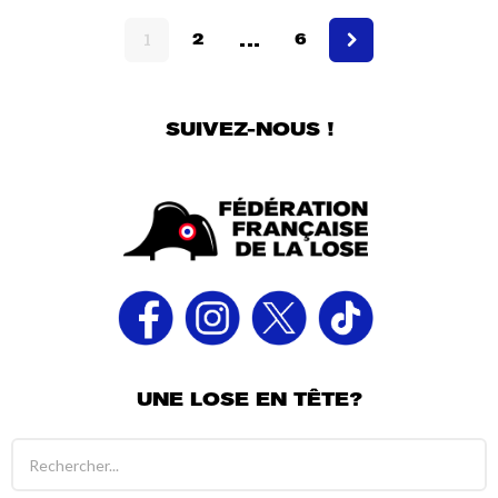
a
…
5
1
2
6
a
n
s
SUIVEZ-NOUS !
UNE LOSE EN TÊTE?
R
é
s