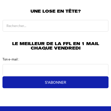
UNE LOSE EN TÊTE?
R
é
s
u
l
LE MEILLEUR DE LA FFL EN 1 MAIL
t
CHAQUE VENDREDI
a
t
Ton e-mail :
s
d
e
r
e
S'ABONNER
c
h
e
r
c
h