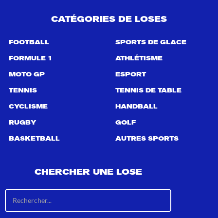
e
p
CATÉGORIES DE LOSES
o
u
r
FOOTBALL
SPORTS DE GLACE
:
FORMULE 1
ATHLÉTISME
MOTO GP
ESPORT
TENNIS
TENNIS DE TABLE
CYCLISME
HANDBALL
RUGBY
GOLF
BASKETBALL
AUTRES SPORTS
CHERCHER UNE LOSE
R
é
s