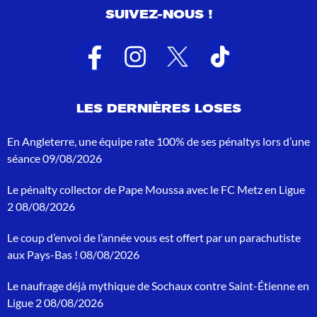
u
SUIVEZ-NOUS !
l
t
a
t
s
d
e
LES DERNIÈRES LOSES
r
e
c
En Angleterre, une équipe rate 100% de ses pénaltys lors d’une
h
séance
09/08/2026
e
r
Le pénalty collector de Pape Moussa avec le FC Metz en Ligue
c
h
2
08/08/2026
e
p
Le coup d’envoi de l’année vous est offert par un parachutiste
o
aux Pays-Bas !
08/08/2026
u
r
Le naufrage déjà mythique de Sochaux contre Saint-Étienne en
:
Ligue 2
08/08/2026