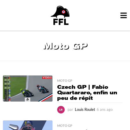
Moto GP
MOTO GP
Czech GP | Fabio
Quartararo, enfin un
peu de répit
par
Louis Roulet
6 ans ago
5
a
n
s
MOTO GP