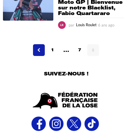
Moto GP | Bienvenue
a
sur notre Blacklist,
g
Fabio Quartararo
o
par
Louis Roulet
6 ans ago
5
a
n
s
…
a
1
7
8
g
o
SUIVEZ-NOUS !