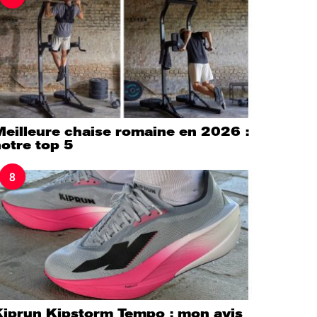
Meilleure chaise romaine en 2026 :
otre top 5
8
Kiprun Kipstorm Tempo : mon avis