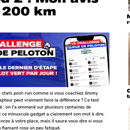
e 200 km
M
r
Q
s stats post-run comme si vous coachiez Jimmy
t
pteur peut vraiment faire la différence ? Ce test
té : on l’a emmené sur plusieurs centaines de
 et ce minuscule gadget a clairement son mot à dire.
éances à votre place, mais il saura vous dire si vous
un flamant rose un peu fatigué.