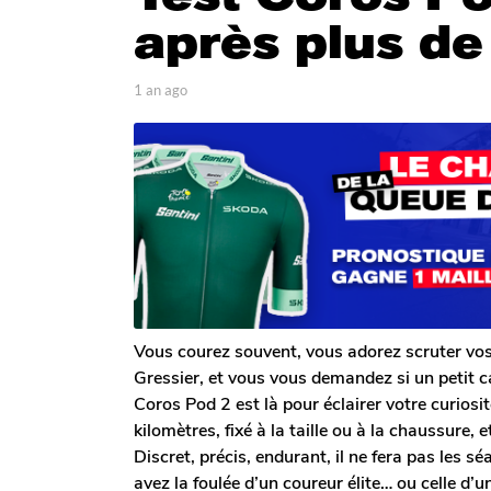
n
après plus d
a
g
o
p
1 an ago
1
a
1
0
r
m
0
P
o
m
a
i
o
u
s
l
a
i
D
g
s
u
o
a
r
g
e
l
o
Vous courez souvent, vous adorez scruter vo
Gressier, et vous vous demandez si un petit ca
Coros Pod 2 est là pour éclairer votre curiosi
kilomètres, fixé à la taille ou à la chaussure,
Discret, précis, endurant, il ne fera pas les s
avez la foulée d’un coureur élite… ou celle d’