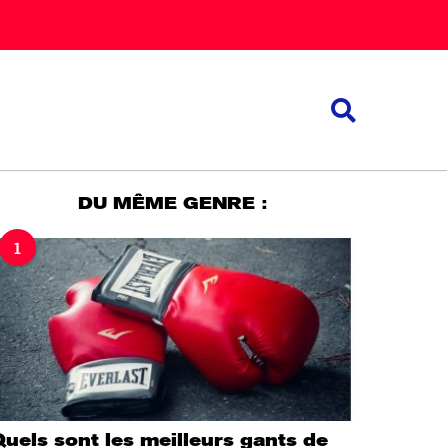
DU MÊME GENRE :
1
uels sont les meilleurs gants de