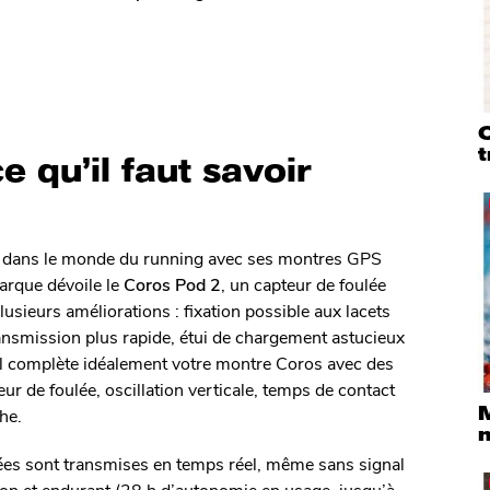
Q
t
e qu’il faut savoir
e dans le monde du running avec ses montres GPS
marque dévoile le
Coros Pod 2
, un capteur de foulée
lusieurs améliorations : fixation possible aux lacets
transmission plus rapide, étui de chargement astucieux
 Il complète idéalement votre montre Coros avec des
r de foulée, oscillation verticale, temps de contact
M
che.
ées sont transmises en temps réel, même sans signal
ation et endurant (28 h d’autonomie en usage, jusqu’à