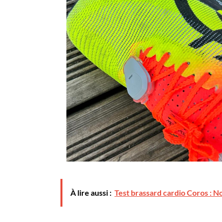
À lire aussi :
Test brassard cardio Coros : Not