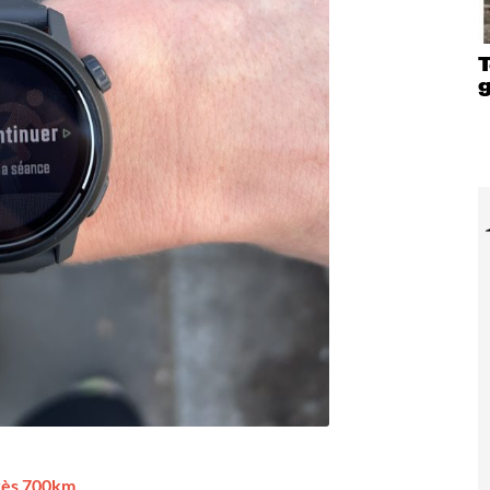
T
rès 700km