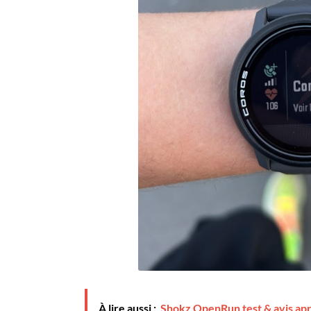
À lire aussi :
Shokz OpenRun test & avis ap