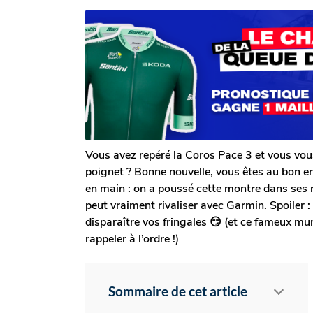
a
o
m
r
o
4
P
i
m
a
s
o
u
a
l
g
i
D
o
s
u
a
r
g
e
l
o
Vous avez repéré la Coros Pace 3 et vous vou
poignet ? Bonne nouvelle, vous êtes au bon end
en main : on a poussé cette montre dans ses r
peut vraiment rivaliser avec Garmin. Spoiler :
disparaître vos fringales 😏 (et ce fameux m
rappeler à l’ordre !)
Sommaire de cet article