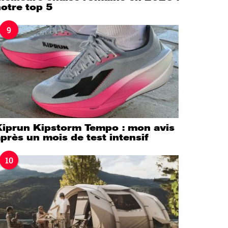
otre top 5
9
Kiprun Kipstorm Tempo : mon avis
près un mois de test intensif
10