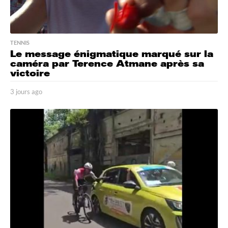
TENNIS
Le message énigmatique marqué sur la
caméra par Terence Atmane après sa
victoire
3 jours ago
3
j
o
u
r
s
a
g
o