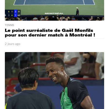
TENNIS
Le point surréaliste de Gaël Monfils
pour son dernier match à Montréal !
2 jours ago
2
j
o
u
r
s
a
g
o