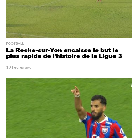
FOOTBALL
La Roche-sur-Yon encaisse le but le
plus rapide de l’histoire de la Ligue 3
10 heures ago
1
0
h
e
u
r
e
s
a
g
o