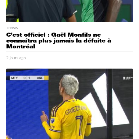
TENNIS
C’est officiel : Gaël Monfils ne
connaîtra plus jamais la défaite à
Montréal
2 jours ago
2
j
o
u
r
s
a
g
o