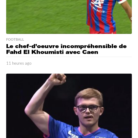
FOOTBALL
Le chef-d’oeuvre incompréhensible de
Fahd El Khoumisti avec Caen
11 heures ago
1
1
h
e
u
r
e
s
a
g
o