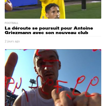
FOOTBALL
La déroute se poursuit pour Antoine
Griezmann avec son nouveau club
2 jours ago
2
j
o
u
r
s
a
g
o