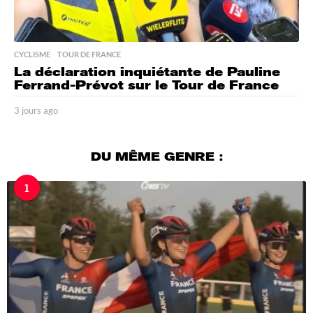
CYCLISME
,
TOUR DE FRANCE
La déclaration inquiétante de Pauline
Ferrand-Prévot sur le Tour de France
3 jours ago
3
j
o
u
DU MÊME GENRE :
r
s
1
a
g
o