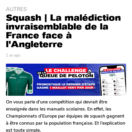
AUTRES
1
Squash | La malédiction
a
n
invraisemblable de la
a
France face à
g
l’Angleterre
o
1
p
1 an ago
1
a
a
a
n
r
n
T
a
a
o
g
g
m
o
o
G
a
l
On vous parle d’une compétition qui devrait être
e
enseignée dans les manuels scolaires. En effet, les
r
Championnats d’Europe par équipes de squash gagnent
o
à être connus par la population française. Et l’explication
n
est toute simple.