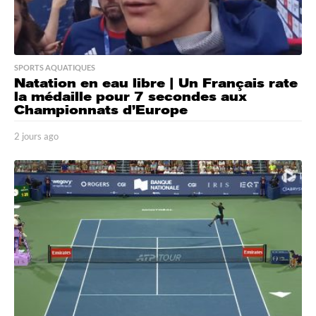
SPORTS AQUATIQUES
Natation en eau libre | Un Français rate
la médaille pour 7 secondes aux
Championnats d’Europe
2 jours ago
2
j
o
u
r
s
a
g
o