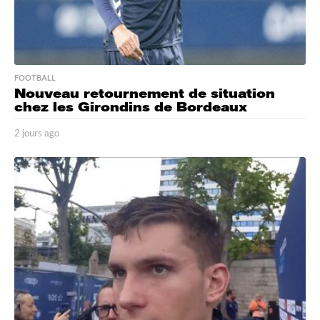
FOOTBALL
Nouveau retournement de situation
chez les Girondins de Bordeaux
2 jours ago
2
j
o
u
r
s
a
g
o