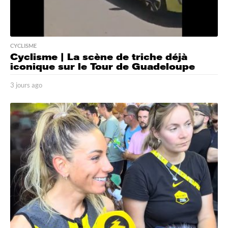
CYCLISME
Cyclisme | La scène de triche déjà
iconique sur le Tour de Guadeloupe
3 jours ago
3
j
o
u
r
s
a
g
o