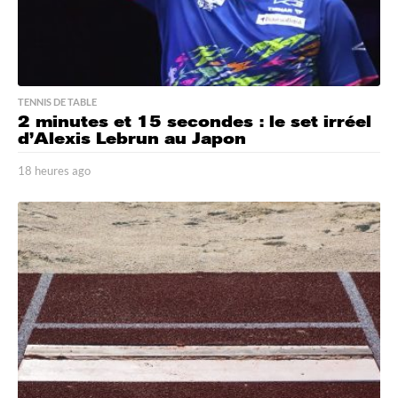
TENNIS DE TABLE
2 minutes et 15 secondes : le set irréel
d’Alexis Lebrun au Japon
18 heures ago
1
8
h
e
u
r
e
s
a
g
o