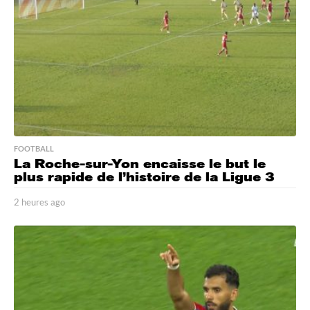
FOOTBALL
La Roche-sur-Yon encaisse le but le
plus rapide de l’histoire de la Ligue 3
2 heures ago
2
h
e
u
r
e
s
a
g