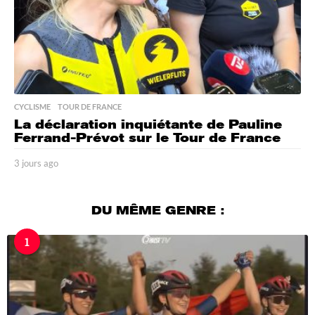
CYCLISME
,
TOUR DE FRANCE
La déclaration inquiétante de Pauline
Ferrand-Prévot sur le Tour de France
3 jours ago
3
j
o
u
DU MÊME GENRE :
r
s
1
a
g
o