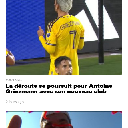
s
a
g
o
FOOTBALL
La déroute se poursuit pour Antoine
Griezmann avec son nouveau club
2 jours ago
2
j
o
u
r