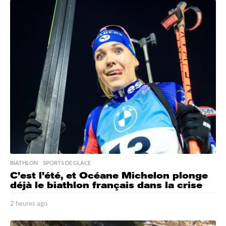
BIATHLON
,
SPORTS DE GLACE
C’est l’été, et Océane Michelon plonge
déjà le biathlon français dans la crise
2 heures ago
2
h
e