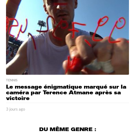
s
a
g
o
TENNIS
Le message énigmatique marqué sur la
caméra par Terence Atmane après sa
victoire
3 jours ago
3
j
o
u
DU MÊME GENRE :
r