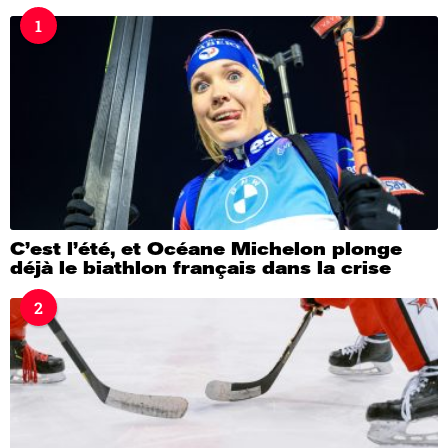
s
1
a
g
o
C’est l’été, et Océane Michelon plonge
déjà le biathlon français dans la crise
2