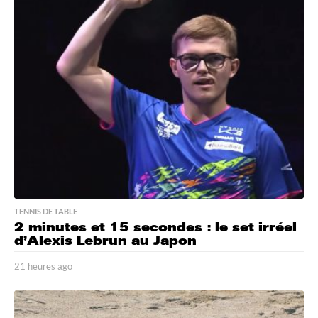
u
r
e
s
a
g
o
TENNIS DE TABLE
2 minutes et 15 secondes : le set irréel
d’Alexis Lebrun au Japon
21 heures ago
2
1
h
e