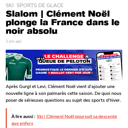
SKI
,
SPORTS DE GLACE
2
Slalom | Clément Noël
a
n
plonge la France dans le
s
noir absolu
a
g
p
2 ans ago
2
o
a
a
r
n
2
T
s
a
o
a
n
m
g
G
s
o
a
a
l
Après Gurgl et Levi, Clément Noël vient d’ajouter une
g
e
nouvelle ligne à son palmarès cette saison. De quoi nous
o
r
poser de sérieuses questions au sujet des sports d’hiver.
o
n
À lire aussi :
Ski | Clément Noël poursuit sa descente
aux enfers