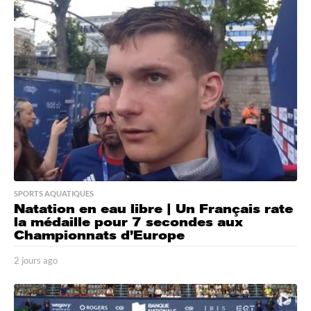
s
a
g
o
SPORTS AQUATIQUES
Natation en eau libre | Un Français rate
la médaille pour 7 secondes aux
Championnats d’Europe
2 jours ago
2
j
o
u