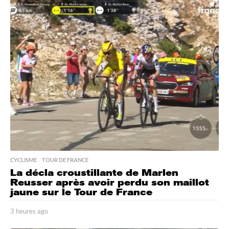
u
r
e
s
a
g
o
CYCLISME
,
TOUR DE FRANCE
La décla croustillante de Marlen
Reusser après avoir perdu son maillot
jaune sur le Tour de France
3 heures ago
3
h