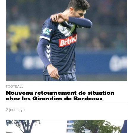
r
a
g
o
FOOTBALL
Nouveau retournement de situation
chez les Girondins de Bordeaux
2 jours ago
2
j
o
u
r