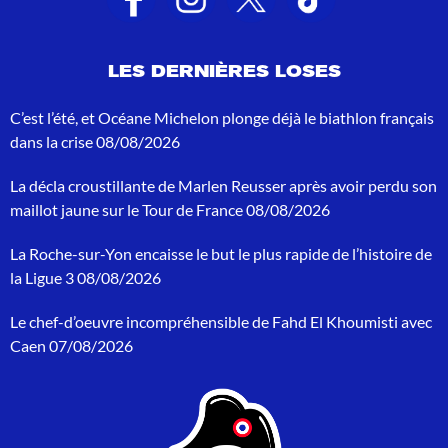
s
d
e
LES DERNIÈRES LOSES
r
e
c
C’est l’été, et Océane Michelon plonge déjà le biathlon français
h
dans la crise
08/08/2026
e
r
La décla croustillante de Marlen Reusser après avoir perdu son
c
h
maillot jaune sur le Tour de France
08/08/2026
e
p
La Roche-sur-Yon encaisse le but le plus rapide de l’histoire de
o
la Ligue 3
08/08/2026
u
r
Le chef-d’oeuvre incompréhensible de Fahd El Khoumisti avec
:
Caen
07/08/2026