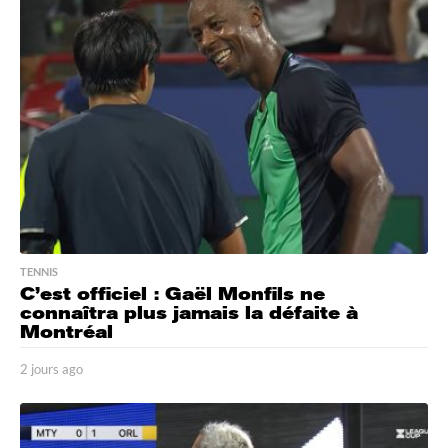
s
a
g
o
TENNIS
C’est officiel : Gaël Monfils ne
connaîtra plus jamais la défaite à
Montréal
2 jours ago
2
j
o
u
r