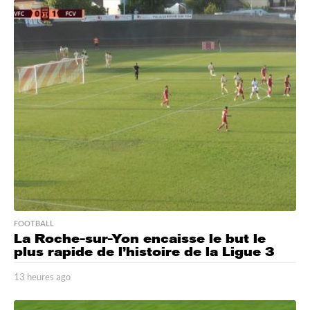
e
u
r
e
s
a
g
o
FOOTBALL
La Roche-sur-Yon encaisse le but le
plus rapide de l’histoire de la Ligue 3
13 heures ago
1
3
h