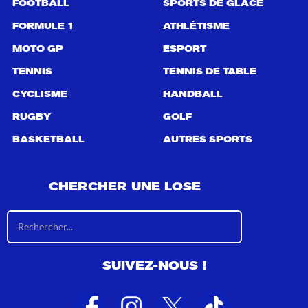
FOOTBALL
SPORTS DE GLACE
FORMULE 1
ATHLÉTISME
MOTO GP
ESPORT
TENNIS
TENNIS DE TABLE
CYCLISME
HANDBALL
RUGBY
GOLF
BASKETBALL
AUTRES SPORTS
CHERCHER UNE LOSE
R
é
s
u
SUIVEZ-NOUS !
l
t
a
t