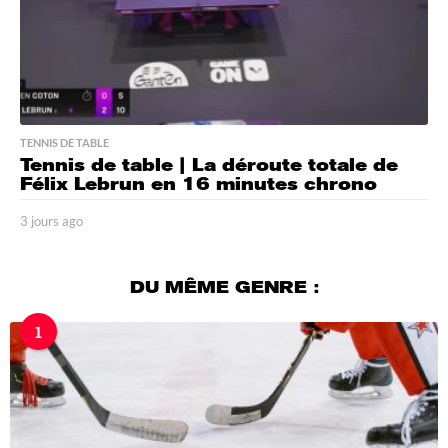
TENNIS DE TABLE
Tennis de table | La déroute totale de
Félix Lebrun en 16 minutes chrono
3 jours ago
3
j
o
u
DU MÊME GENRE :
r
s
1
a
g
o