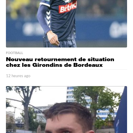
FOOTBALL
Nouveau retournement de situation
chez les Girondins de Bordeaux
12 heures ago
1
2
h
e
u
r
e
s
a
g
o