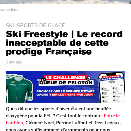
ess Ledeux
SKI
,
SPORTS DE GLACE
2
Ski Freestyle | Le record
a
n
inacceptable de cette
s
prodige Française
a
g
p
2 ans ago
2
o
a
a
r
n
2
T
s
a
o
a
n
m
g
G
s
o
a
a
l
Qui a dit que les sports d’hiver étaient une bouffée
g
e
d’oxygène pour la FFL ? C’est tout le contraire.
Entre le
o
r
biathlon
, Clément Noël, Perrine Laffont et Tess Ledeux,
o
nous avons suffisamment d’arguments pour nous
n