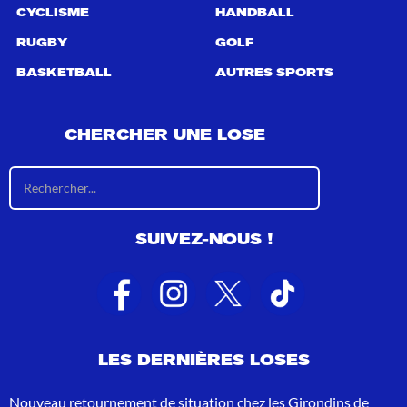
CYCLISME
HANDBALL
RUGBY
GOLF
BASKETBALL
AUTRES SPORTS
CHERCHER UNE LOSE
R
é
s
u
SUIVEZ-NOUS !
l
t
a
t
s
d
e
LES DERNIÈRES LOSES
r
e
c
Nouveau retournement de situation chez les Girondins de