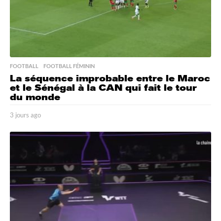
FOOTBALL
,
FOOTBALL FÉMININ
La séquence improbable entre le Maroc
et le Sénégal à la CAN qui fait le tour
du monde
3 jours ago
3
j
o
u
r
s
a
g
o