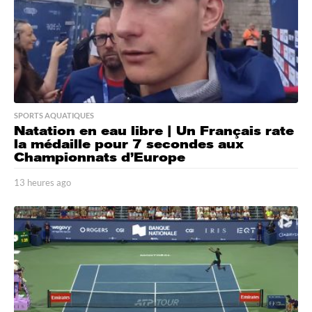
SPORTS AQUATIQUES
Natation en eau libre | Un Français rate
la médaille pour 7 secondes aux
Championnats d’Europe
13 heures ago
1
3
h
e
u
r
e
s
a
g