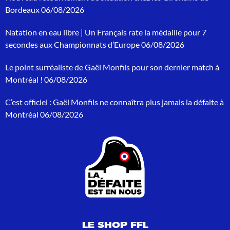
h
Bordeaux
06/08/2026
e
r
Natation en eau libre | Un Français rate la médaille pour 7
c
h
secondes aux Championnats d’Europe
06/08/2026
e
p
Le point surréaliste de Gaël Monfils pour son dernier match à
o
Montréal !
06/08/2026
u
r
C’est officiel : Gaël Monfils ne connaîtra plus jamais la défaite à
:
Montréal
06/08/2026
LE SHOP FFL