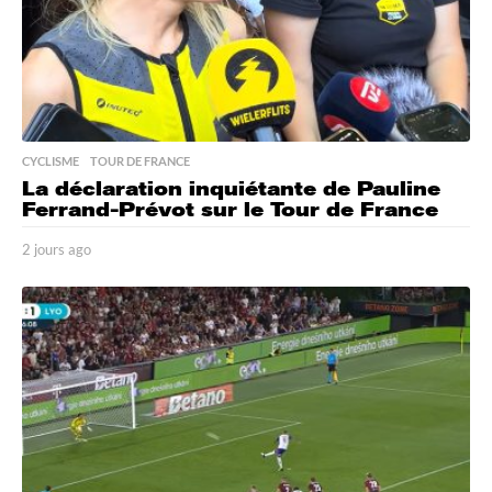
CYCLISME
,
TOUR DE FRANCE
La déclaration inquiétante de Pauline
Ferrand-Prévot sur le Tour de France
2 jours ago
2
j
o
u
r
s
a
g
o