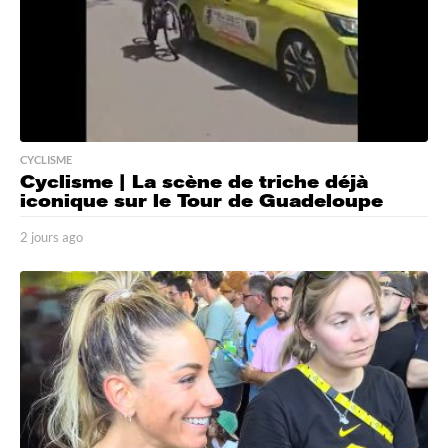
CYCLISME
Cyclisme | La scène de triche déjà
iconique sur le Tour de Guadeloupe
2 jours ago
2
j
o
u
r
s
a
g
o