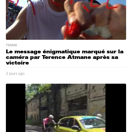
TENNIS
Le message énigmatique marqué sur la
caméra par Terence Atmane après sa
victoire
2 jours ago
2
j
o
u
r
s
a
g
o