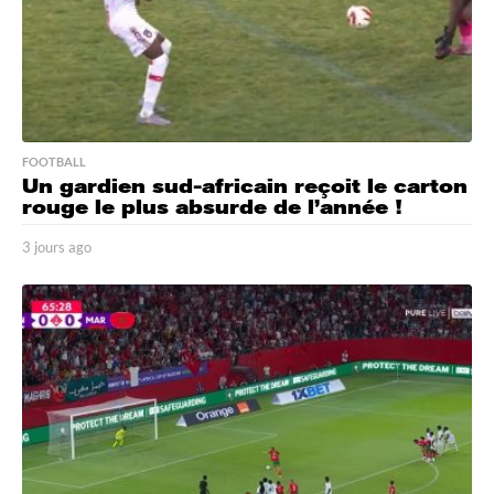
FOOTBALL
Un gardien sud-africain reçoit le carton
rouge le plus absurde de l’année !
3 jours ago
3
j
o
u
r
s
a
g
o