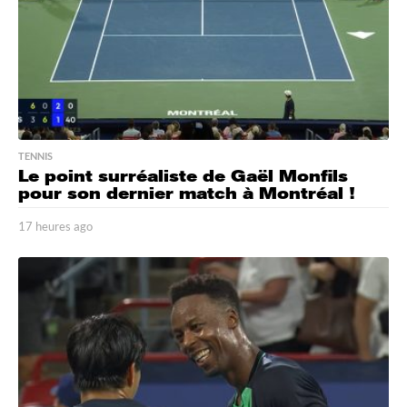
o
TENNIS
Le point surréaliste de Gaël Monfils
pour son dernier match à Montréal !
17 heures ago
1
7
h
e
u
r
e
s
a
g
o