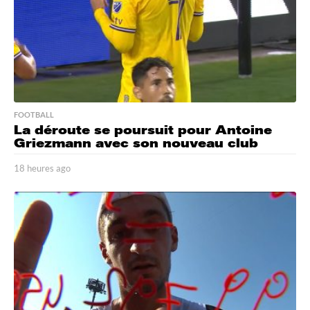
FOOTBALL
La déroute se poursuit pour Antoine
Griezmann avec son nouveau club
18 heures ago
1
8
h
e
u
r
e
s
a
g
o