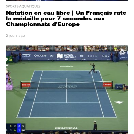
SPORTS AQUATIQUES
Natation en eau libre | Un Français rate
la médaille pour 7 secondes aux
Championnats d’Europe
2 jours ago
2
j
o
u
r
s
a
g
o