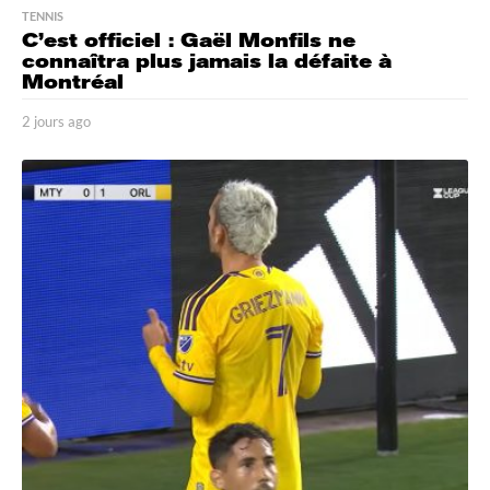
TENNIS
C’est officiel : Gaël Monfils ne
connaîtra plus jamais la défaite à
Montréal
2 jours ago
2
j
o
u
r
s
a
g
o