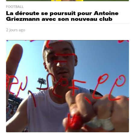
FOOTBALL
La déroute se poursuit pour Antoine
Griezmann avec son nouveau club
2 jours ago
2
j
o
u
r
s
a
g
o