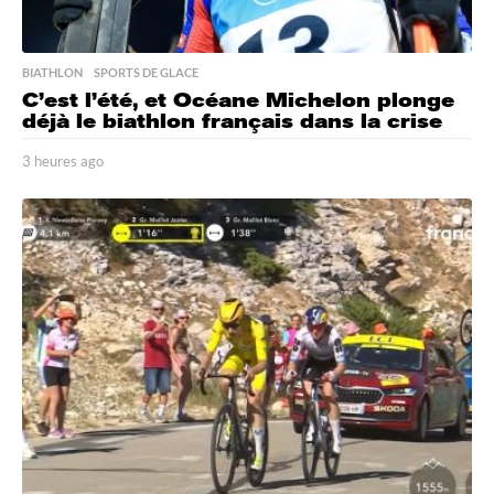
BIATHLON
,
SPORTS DE GLACE
C’est l’été, et Océane Michelon plonge
déjà le biathlon français dans la crise
3 heures ago
3
h
e
u
r
e
s
a
g
o