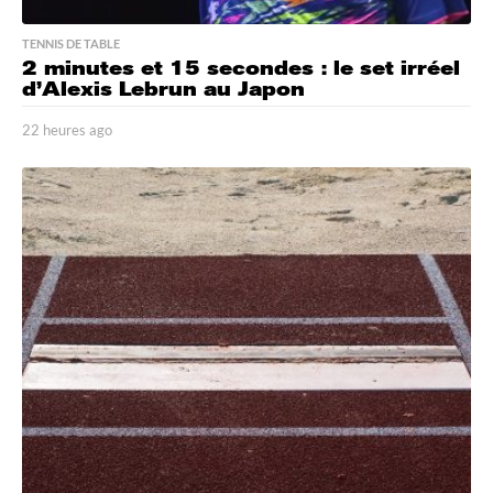
TENNIS DE TABLE
2 minutes et 15 secondes : le set irréel
d’Alexis Lebrun au Japon
22 heures ago
2
2
h
e
u
r
e
s
a
g
o