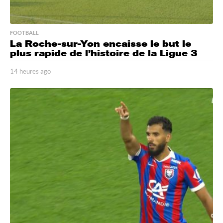
FOOTBALL
La Roche-sur-Yon encaisse le but le
plus rapide de l’histoire de la Ligue 3
14 heures ago
1
4
h
e
u
r
e
s
a
g
o