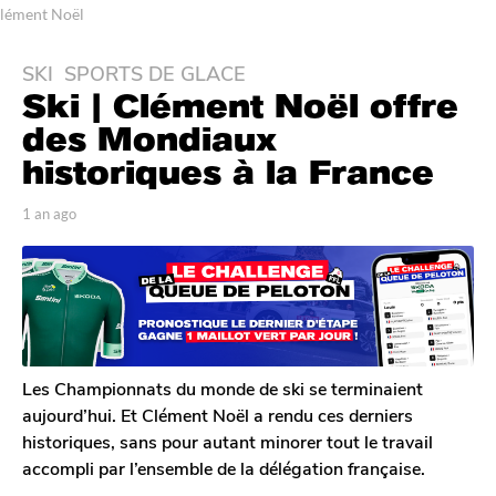
lément Noël
SKI
,
SPORTS DE GLACE
1
Ski | Clément Noël offre
a
n
des Mondiaux
a
historiques à la France
g
o
p
1 an ago
1
1
a
a
r
n
a
T
a
n
o
g
a
m
o
G
g
a
o
l
Les Championnats du monde de ski se terminaient
e
aujourd’hui. Et Clément Noël a rendu ces derniers
r
historiques, sans pour autant minorer tout le travail
o
accompli par l’ensemble de la délégation française.
n