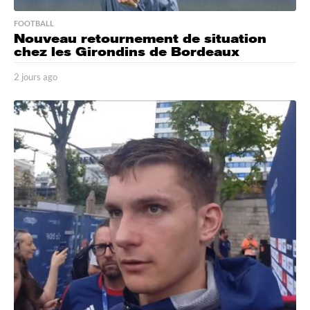
FOOTBALL
Nouveau retournement de situation
chez les Girondins de Bordeaux
2 jours ago
2
j
o
u
r
s
a
g
o