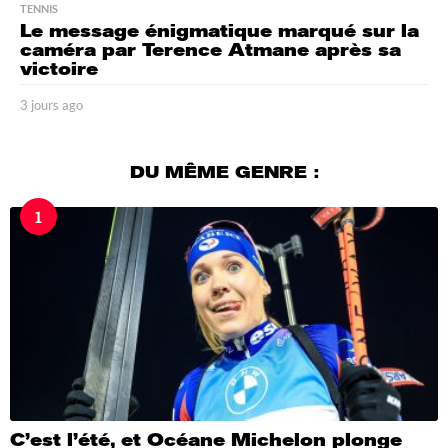
TENNIS
Le message énigmatique marqué sur la
caméra par Terence Atmane après sa
victoire
3 jours ago
3
j
o
u
DU MÊME GENRE :
r
s
1
a
g
o
C’est l’été, et Océane Michelon plonge