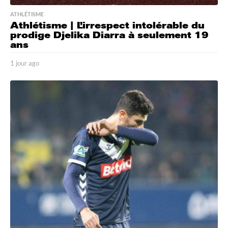
ATHLÉTISME
Athlétisme | L’irrespect intolérable du
prodige Djelika Diarra à seulement 19
ans
1 jour ago
1
j
o
u
r
a
g
o