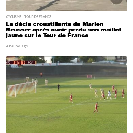
CYCLISME
,
TOUR DE FRANCE
La décla croustillante de Marlen
Reusser après avoir perdu son maillot
jaune sur le Tour de France
4 heures ago
4
h
e
u
r
e
s
a
g
o