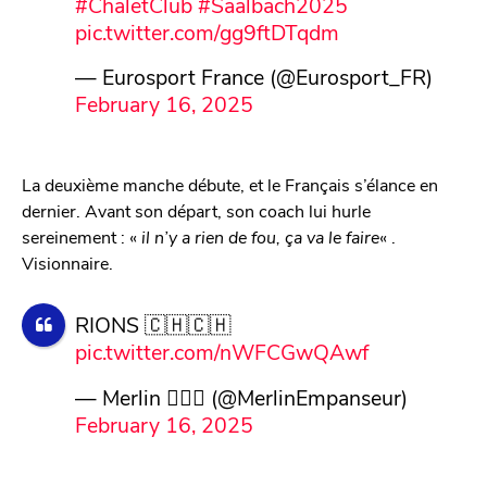
#ChaletClub
#Saalbach2025
pic.twitter.com/gg9ftDTqdm
— Eurosport France (@Eurosport_FR)
February 16, 2025
La deuxième manche débute, et le Français s’élance en
dernier. Avant son départ, son coach lui hurle
sereinement : «
il n’y a rien de fou, ça va le faire
« .
Visionnaire.
RIONS 🇨🇭🇨🇭
pic.twitter.com/nWFCGwQAwf
— Merlin 🧙🏻‍♂️ (@MerlinEmpanseur)
February 16, 2025