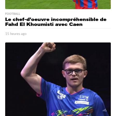
FOOTBALL
Le chef-d’oeuvre incompréhensible de
Fahd El Khoumisti avec Caen
15 heures ago
1
5
h
e
u
r
e
s
a
g
o