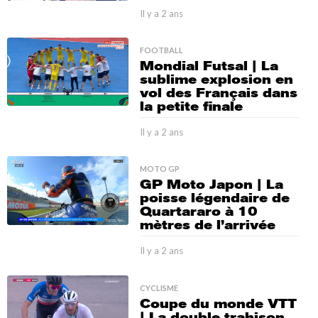
s
Il y a 2 ans
I
l
y
FOOTBALL
a
Mondial Futsal | La
2
sublime explosion en
a
vol des Français dans
n
la petite finale
s
Il y a 2 ans
I
l
y
MOTO GP
a
GP Moto Japon | La
2
poisse légendaire de
a
Quartararo à 10
n
mètres de l’arrivée
s
Il y a 2 ans
I
l
y
CYCLISME
a
Coupe du monde VTT
2
| La double trahison