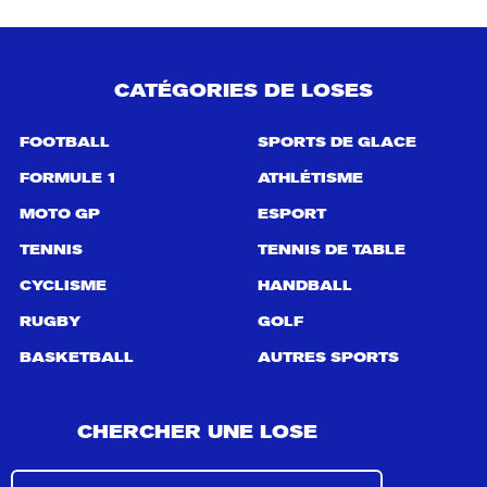
l
t
a
t
s
CATÉGORIES DE LOSES
d
e
FOOTBALL
SPORTS DE GLACE
r
e
FORMULE 1
ATHLÉTISME
c
h
MOTO GP
ESPORT
e
r
TENNIS
TENNIS DE TABLE
c
CYCLISME
HANDBALL
h
e
RUGBY
GOLF
p
o
BASKETBALL
AUTRES SPORTS
u
r
:
CHERCHER UNE LOSE
R