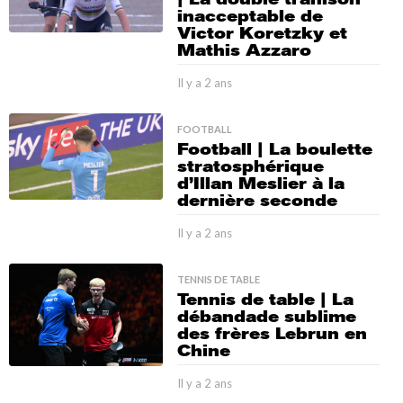
a
inacceptable de
n
Victor Koretzky et
s
Mathis Azzaro
Il y a 2 ans
I
l
y
FOOTBALL
a
Football | La boulette
2
stratosphérique
a
d’Illan Meslier à la
n
dernière seconde
s
Il y a 2 ans
I
l
y
TENNIS DE TABLE
a
Tennis de table | La
2
débandade sublime
a
des frères Lebrun en
n
Chine
s
Il y a 2 ans
I
l