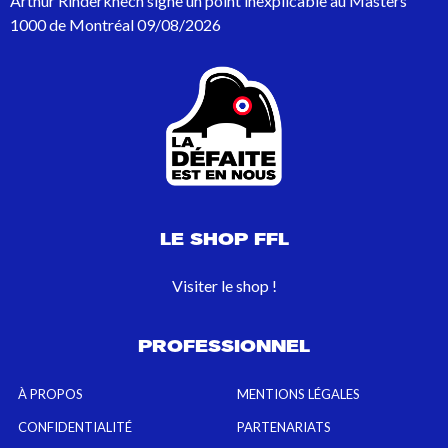
Arthur Rinderknech signe un point inexplicable au Masters
:
1000 de Montréal
09/08/2026
LE SHOP FFL
Visiter le shop !
PROFESSIONNEL
À PROPOS
MENTIONS LÉGALES
CONFIDENTIALITÉ
PARTENARIATS