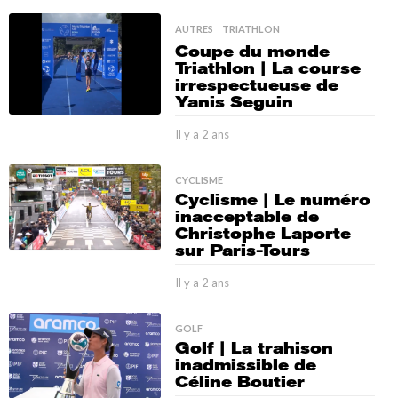
s
y
t
AUTRES
,
TRIATHLON
a
Coupe du monde
2
e
Triathlon | La course
a
irrespectueuse de
n
n
Yanis Seguin
s
n
Il y a 2 ans
I
o
l
u
y
CYCLISME
a
s
Cyclisme | Le numéro
1
inacceptable de
|
0
Christophe Laporte
m
F
sur Paris-Tours
o
F
i
Il y a 2 ans
I
s
L
l
y
GOLF
a
Golf | La trahison
2
inadmissible de
a
Céline Boutier
n