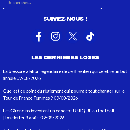
é
s
u
SUIVEZ-NOUS !
l
t
a
t
s
d
e
LES DERNIÈRES LOSES
r
e
c
La blessure alakon légendaire de ce Brésilien qui célèbre un but
h
annulé
09/08/2026
e
r
Quel est ce point du règlement qui pourrait tout changer sur le
c
h
Tour de France Femmes ?
09/08/2026
e
p
Les Girondins inventent un concept UNIQUE au football
o
[Loseletter 8 août]
09/08/2026
u
r