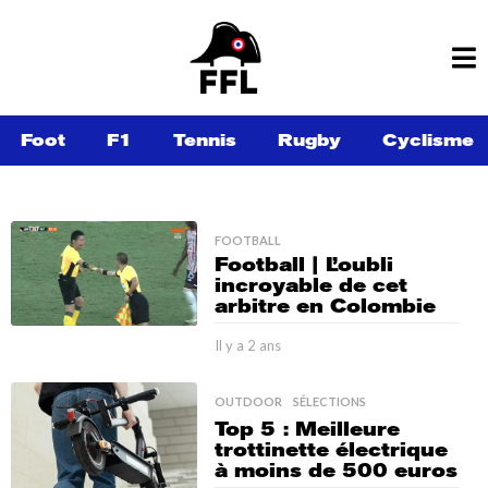
Foot
F1
Tennis
Rugby
Cyclisme
F
FOOTBALL
é
Football | L’oubli
incroyable de cet
d
arbitre en Colombie
é
Il y a 2 ans
I
r
l
y
a
OUTDOOR
,
SÉLECTIONS
a
t
Top 5 : Meilleure
2
trottinette électrique
a
i
à moins de 500 euros
n