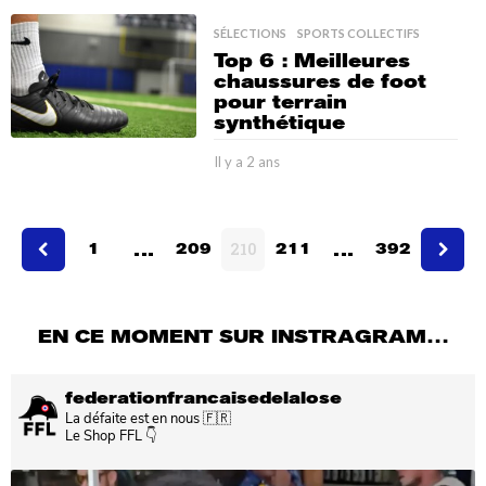
y
SÉLECTIONS
,
SPORTS COLLECTIFS
a
Top 6 : Meilleures
2
chaussures de foot
a
pour terrain
n
synthétique
s
Il y a 2 ans
I
l
y
a
…
…
2
1
209
210
211
392
a
n
s
EN CE MOMENT SUR INSTRAGRAM…
federationfrancaisedelalose
La défaite est en nous 🇫🇷
Le Shop FFL 👇