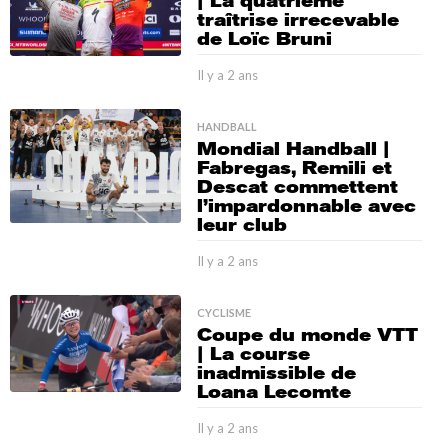
| La quatrième
L
a
traîtrise irrecevable
n
o
de Loïc Bruni
s
s
Il y a 2 ans
I
e
l
y
|
HANDBALL
a
Mondial Handball |
L
2
Fabregas, Remili et
a
a
Descat commettent
n
l’impardonnable avec
s
d
leur club
é
Il y a 2 ans
I
f
l
y
a
CYCLISME
a
i
Coupe du monde VTT
2
| La course
a
t
inadmissible de
n
Loana Lecomte
e
s
e
Il y a 2 ans
I
l