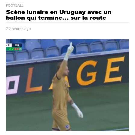
FOOTBALL
Scène lunaire en Uruguay avec un
ballon qui termine… sur la route
22 heures ago
2
2
h
e
u
r
e
s
a
g
o