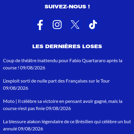
u
SUIVEZ-NOUS !
l
t
a
t
s
d
e
LES DERNIÈRES LOSES
r
e
c
Coup de théâtre inattendu pour Fabio Quartararo après la
h
course !
09/08/2026
e
r
L’exploit sorti de nulle part des Françaises sur le Tour
c
h
09/08/2026
e
p
Moto | Il célèbre sa victoire en pensant avoir gagné, mais la
o
course n’est pas finie
09/08/2026
u
r
La blessure alakon légendaire de ce Brésilien qui célèbre un but
:
annulé
09/08/2026