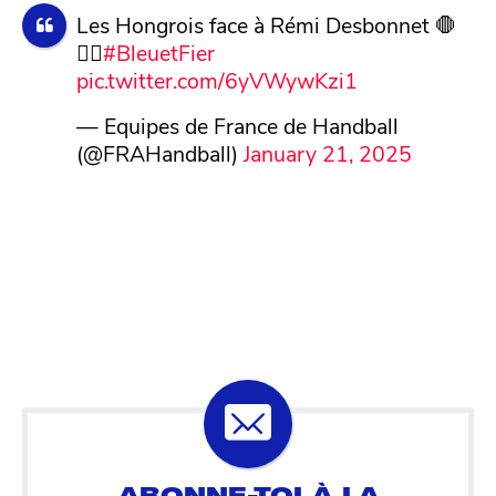
Les Hongrois face à Rémi Desbonnet 🛑
🙅‍♂️
#BleuetFier
pic.twitter.com/6yVWywKzi1
— Equipes de France de Handball
(@FRAHandball)
January 21, 2025