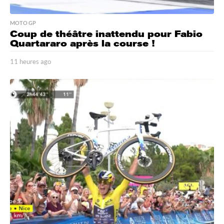
MOTO GP
Coup de théâtre inattendu pour Fabio
Quartararo après la course !
11 heures ago
1
1
h
e
u
r
e
s
a
g
o