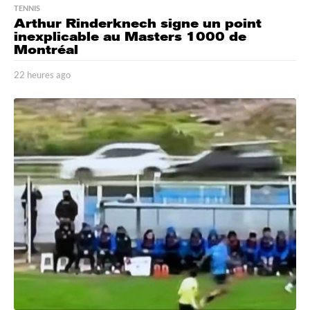
TENNIS
Arthur Rinderknech signe un point
inexplicable au Masters 1000 de
Montréal
22 heures ago
2
2
h
e
u
r
e
s
a
g
o