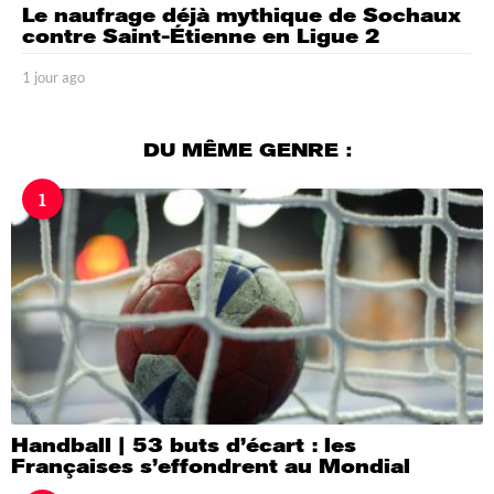
Le naufrage déjà mythique de Sochaux
contre Saint-Étienne en Ligue 2
1 jour ago
1
j
o
u
DU MÊME GENRE :
r
a
1
g
o
Handball | 53 buts d’écart : les
Françaises s’effondrent au Mondial