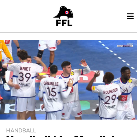
HANDBALL
2