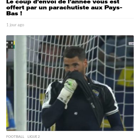
Le coup d’envoi de l’année vous est
offert par un parachutiste aux Pays-
Bas !
1 jour ago
1
j
o
u
r
a
g
o
FOOTBALL
,
LIGUE 2