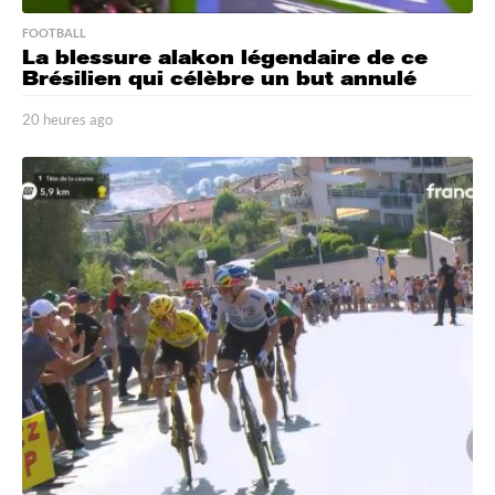
FOOTBALL
La blessure alakon légendaire de ce
Brésilien qui célèbre un but annulé
20 heures ago
2
0
h
e
u
r
e
s
a
g
o