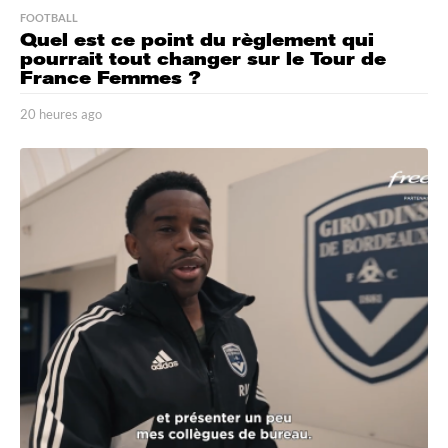
FOOTBALL
Quel est ce point du règlement qui
pourrait tout changer sur le Tour de
France Femmes ?
20 heures ago
2
0
h
e
u
r
e
s
a
g
o