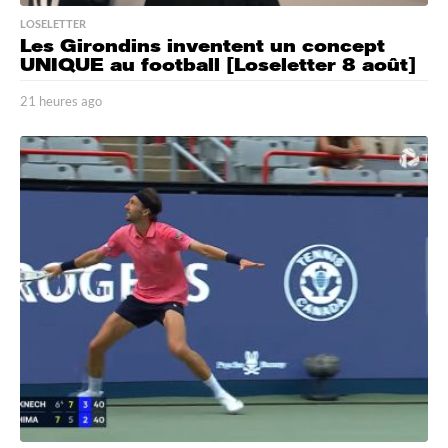
LOSELETTER
Les Girondins inventent un concept
UNIQUE au football [Loseletter 8 août]
21 heures ago
2
1
h
e
u
r
e
s
a
g
o