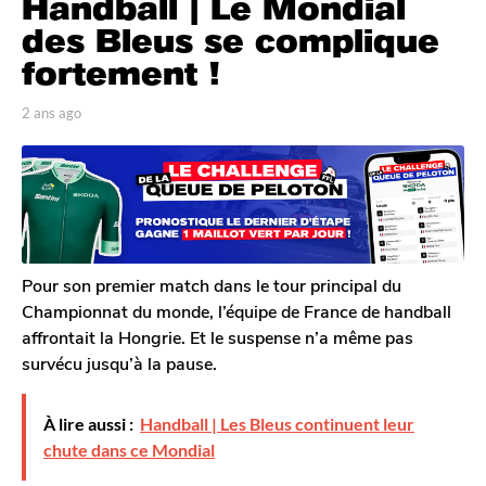
Handball | Le Mondial
a
n
des Bleus se complique
s
fortement !
a
g
p
2 ans ago
2
o
a
a
r
n
2
T
s
a
o
a
n
m
g
G
s
o
a
a
l
Pour son premier match dans le tour principal du
g
e
Championnat du monde, l’équipe de France de handball
o
r
affrontait la Hongrie. Et le suspense n’a même pas
o
survécu jusqu’à la pause.
n
À lire aussi :
Handball | Les Bleus continuent leur
chute dans ce Mondial