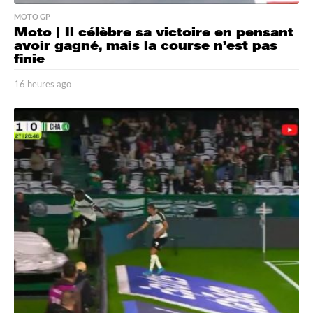
MOTO GP
Moto | Il célèbre sa victoire en pensant
avoir gagné, mais la course n’est pas
finie
16 heures ago
1
6
h
e
u
r
e
s
a
g
o