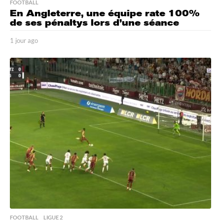
FOOTBALL
En Angleterre, une équipe rate 100%
de ses pénaltys lors d’une séance
1 jour ago
1
j
o
u
r
a
g
o
FOOTBALL
,
LIGUE 2