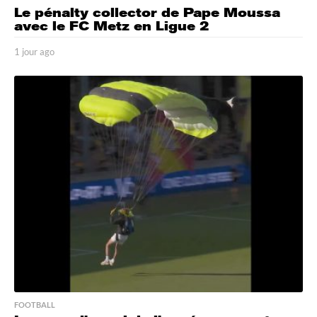
Le pénalty collector de Pape Moussa
avec le FC Metz en Ligue 2
1 jour ago
1
j
o
u
r
a
g
o
FOOTBALL