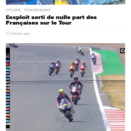
CYCLISME
,
TOUR DE FRANCE
L’exploit sorti de nulle part des
Françaises sur le Tour
12 heures ago
1
2
h
e
u
r
e
s
a
g
o