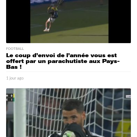
FOOTBALL
Le coup d’envoi de l’année vous est
offert par un parachutiste aux Pays-
Bas !
1 jour ago
1
j
o
u
r
a
g
o