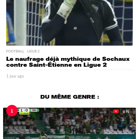
FOOTBALL
,
LIGUE 2
Le naufrage déjà mythique de Sochaux
contre Saint-Étienne en Ligue 2
1 jour ago
1
j
o
u
DU MÊME GENRE :
r
a
1
g
o