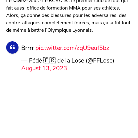
Le saviez-vous? Le RCSA est le premier club de foot qui
fait aussi office de formation MMA pour ses athlètes.
Alors, ça donne des blessures pour les adversaires, des
contre-attaques complétement foirées, mais ça suffit tout
de même à battre l’Olympique Lyonnais.
Brrrr
pic.twitter.com/zqU9euf5bz
— Fédé 🇫🇷 de la Lose (@FFLose)
August 13, 2023