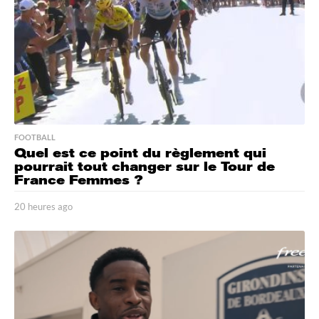
g
o
FOOTBALL
Quel est ce point du règlement qui
pourrait tout changer sur le Tour de
France Femmes ?
20 heures ago
2
0
h
e
u
r
e
s
a