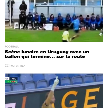
g
o
FOOTBALL
Scène lunaire en Uruguay avec un
ballon qui termine… sur la route
22 heures ago
2
2
h
e
u
r
e
s
a
g