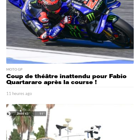
MOTO GP
Coup de théâtre inattendu pour Fabio
Quartararo après la course !
11 heures ago
1
1
h
e
u
r
e
s