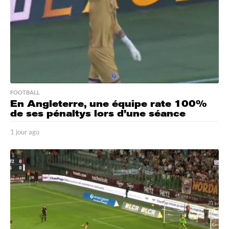
o
FOOTBALL
En Angleterre, une équipe rate 100%
de ses pénaltys lors d’une séance
1 jour ago
1
j
o
u
r
a
g
o