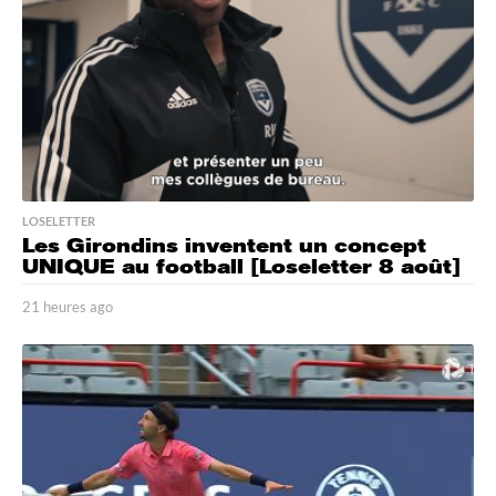
g
o
LOSELETTER
Les Girondins inventent un concept
UNIQUE au football [Loseletter 8 août]
21 heures ago
2
1
h
e
u
r
e
s
a
g