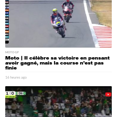
g
o
MOTO GP
Moto | Il célèbre sa victoire en pensant
avoir gagné, mais la course n’est pas
finie
16 heures ago
1
6
h
e
u
r
e
s
a