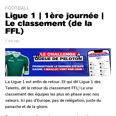
FOOTBALL
3
Ligue 1 | 1ère journée |
a
n
Le classement (de la
s
FFL)
a
g
p
3 ans ago
3
o
a
a
r
n
3
A
s
a
n
a
n
t
g
o
s
o
i
a
n
La Ligue 1 est enfin de retour. Et qui dit Ligue 1 des
g
e
Talents, dit le retour du classement FFL! Le vrai
o
D
classement des équipes les plus en phase avec nos
e
valeurs. Ici pas d’Europe, pas de relégation, juste du
c
l
panache et de la gloire.
e
r