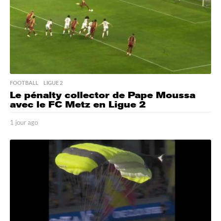
FOOTBALL
,
LIGUE 2
Le pénalty collector de Pape Moussa
avec le FC Metz en Ligue 2
1 jour ago
1
j
o
u
r
a
g
o